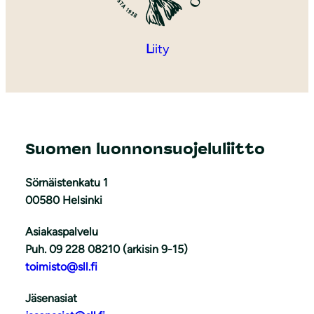
L
iity
Suomen luonnonsuojeluliitto
Sörnäistenkatu 1
00580 Helsinki
Asiakaspalvelu
Puh. 09 228 08210 (arkisin 9-15)
toimisto@sll.fi
Jäsenasiat