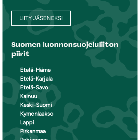
LIITY JÄSENEKSI
Suomen luonnonsuojeluliiton
piirit
Etelä-Häme
Etelä-Karjala
Etelä-Savo
Kainuu
Keski-Suomi
Kymenlaakso
Lappi
Pirkanmaa