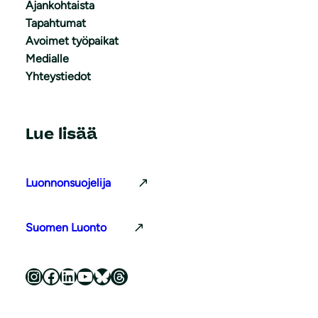
Ajankohtaista
Tapahtumat
Avoimet työpaikat
Medialle
Yhteystiedot
Lue lisää
Luonnonsuojelija
Suomen Luonto
Luonnonsuojeluliitto Instagramissa
Luonnonsuojeluliitto Facebookissa
Luonnonsuojeluliitto LinkedInissä
Luonnonsuojeluliiton YouTube-kanava
Luonnonsuojeluliitto Blueskyssa
Luonnonsuojeluliitto Threadsissa