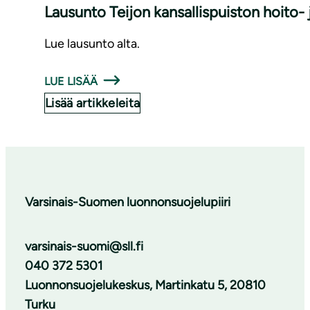
Lausunto Teijon kansallispuiston hoito-
Lue lausunto alta.
LUE LISÄÄ
Lisää artikkeleita
Varsinais-Suomen luonnonsuojelupiiri
varsinais-suomi@sll.fi
040 372 5301
Luonnonsuojelukeskus, Martinkatu 5, 20810
Turku