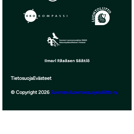
Tietosuoja
Evästeet
© Copyright 2026
Suomen luonnonsuojeluliitto ry