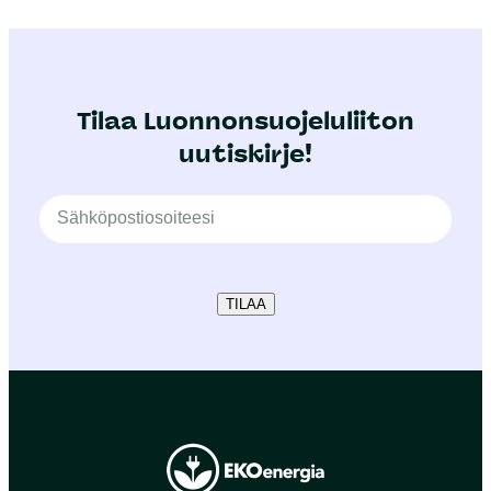
Tilaa Luonnonsuojeluliiton
uutiskirje!
TILAA