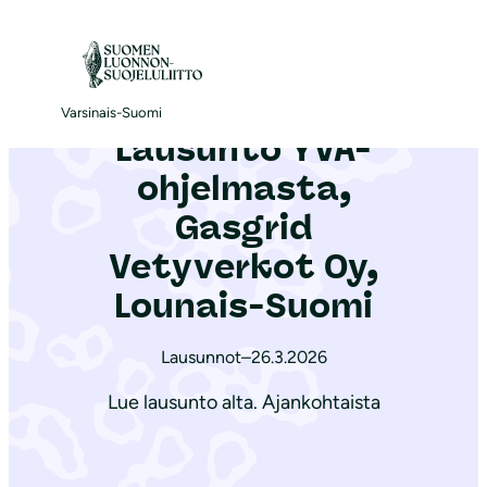
S
i
Etusivu
|
Ajankohtaista
|
Lausunto YVA-ohjelmasta, Gasgrid Vetyverkot Oy, Lounais-Suomi
i
r
Varsinais-Suomi
Lausunto YVA-
r
y
ohjelmasta,
s
Gasgrid
i
Vetyverkot Oy,
s
ä
Lounais-Suomi
l
t
Lausunnot
–
26.3.2026
ö
Lue lausunto alta. Ajankohtaista
ö
n