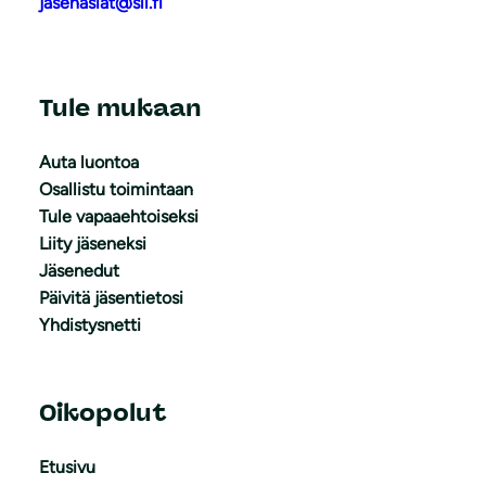
jasenasiat@sll.fi
Tule mukaan
Auta luontoa
Osallistu toimintaan
Tule vapaaehtoiseksi
Liity jäseneksi
Jäsenedut
Päivitä jäsentietosi
Yhdistysnetti
Oikopolut
Etusivu