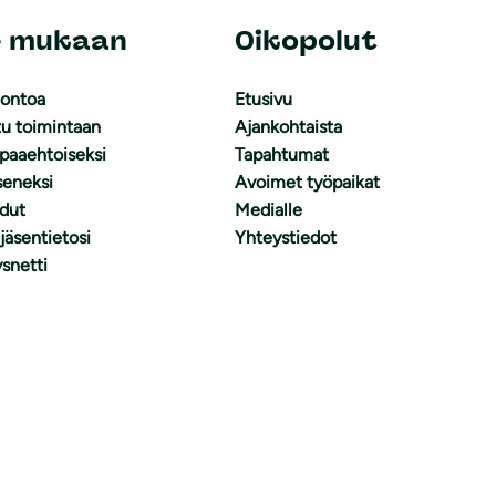
e mukaan
Oikopolut
uontoa
Etusivu
tu toimintaan
Ajankohtaista
apaaehtoiseksi
Tapahtumat
äseneksi
Avoimet työpaikat
dut
Medialle
 jäsentietosi
Yhteystiedot
snetti