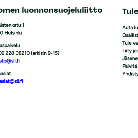
omen luonnonsuojeluliitto
Tul
istenkatu 1
Auta l
0 Helsinki
Osallis
Tule v
aspalvelu
Liity j
09 228 08210 (arkisin 9-15)
Jäsene
sto@sll.fi
Päivitä
asiat
Yhdisty
asiat@sll.fi