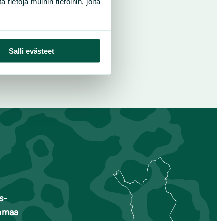
ietoja muihin tietoihin, joita
Salli evästeet
s-
nmaa