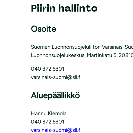
Piirin hallinto
Osoite
Suomen Luonnonsuojeluliiton Varsinais-Suom
Luonnonsuojelukeskus, Martinkatu 5, 2081
040 372 5301
varsinais-suomi@sll.fi
Aluepäällikkö
Hannu Klemola
040 372 5301
varsinais-suomi@sll.fi