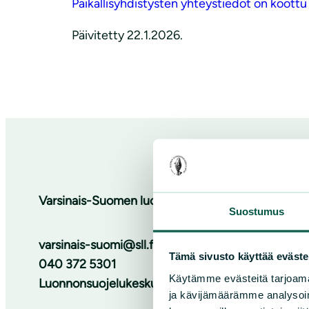
Paikallisyhdistysten yhteystiedot on koottu
Päivitetty 22.1.2026.
Varsinais-Suomen luonnonsuojelupiiri
Suostumus
varsinais-suomi@sll.fi
Tämä sivusto käyttää eväste
040 372 5301
Käytämme evästeitä tarjoama
Luonnonsuojelukeskus, Martinkatu 5, 20810 Turk
ja kävijämäärämme analysoim