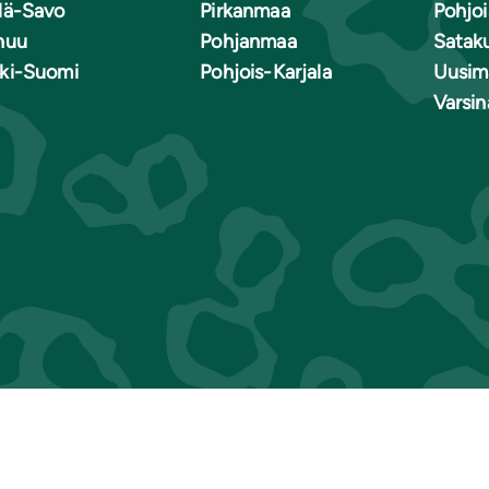
lä-Savo
Pirkanmaa
Pohjo
nuu
Pohjanmaa
Satak
ki-Suomi
Pohjois-Karjala
Uusim
Varsi