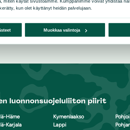
, miten käytät sivustoamme. Kumppanimme voivat yhdistää näitä t
n kerätty, kun olet käyttänyt heidän palvelujaan.
ästeet
Muokkaa valintoja
n luonnonsuojeluliiton piirit
lä-Häme
Kymenlaakso
Pohjoi
lä-Karjala
Lappi
Pohja