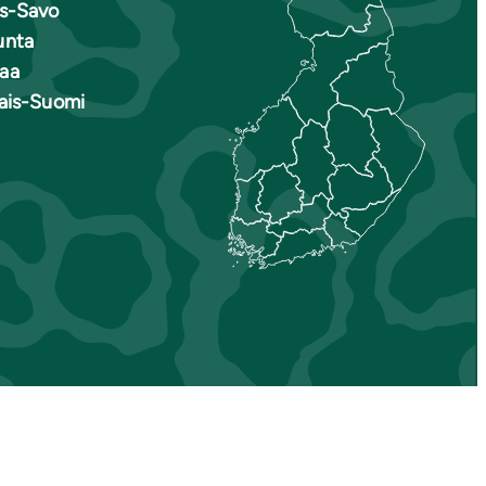
is-Savo
unta
aa
nais-Suomi