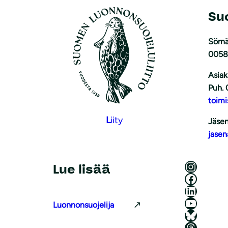
Su
Sörnä
0058
Asiak
Puh. 
toimi
L
iity
Jäsen
jasen
Luonnonsuojeluliitto Instagramissa
Lue lisää
Luonnonsuojeluliitto Facebookissa
Luonnonsuojeluliitto LinkedInissä
Luonnonsuojeluliiton YouTube-kanava
Luonnonsuojelija
Luonnonsuojeluliitto Blueskyssa
Luonnonsuojeluliitto Threadsissa