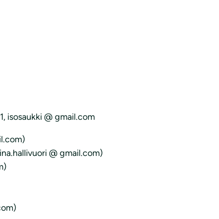
1, isosaukki @ gmail.com
il.com)
iina.hallivuori @ gmail.com)
m)
com)