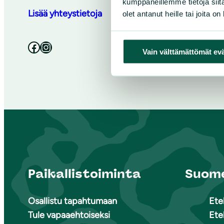
kumppaneillemme tietoja siitä
Lisää yhteystietoja
olet antanut heille tai joita o
Facebook
Instagram
Vain välttämättömät ev
Paikallistoiminta
Suome
Osallistu tapahtumaan
Ete
Tule vapaaehtoiseksi
Ete