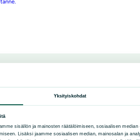
 tänne.
Yksityiskohdat
itä
mme sisällön ja mainosten räätälöimiseen, sosiaalisen median
u
iseen. Lisäksi jaamme sosiaalisen median, mainosalan ja analy