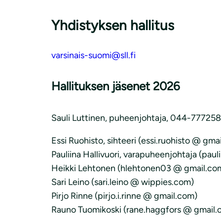
Yhdistyksen hallitus
varsinais-suomi@sll.fi
Hallituksen jäsenet 2026
Sauli Luttinen, puheenjohtaja, 044-777258
Essi Ruohisto, sihteeri (essi.ruohisto @ gma
Pauliina Hallivuori, varapuheenjohtaja (paul
Heikki Lehtonen (hlehtonen03 @ gmail.co
Sari Leino (sari.leino @ wippies.com)
Pirjo Rinne (pirjo.i.rinne @ gmail.com)
Rauno Tuomikoski (rane.haggfors @ gmail.