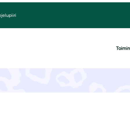
elupiiri
Yhteystiedot
Toimin