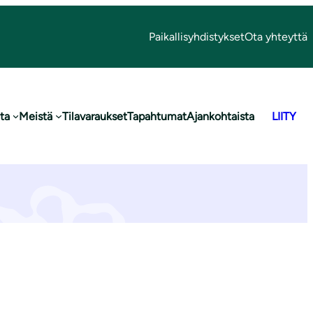
Paikallisyhdistykset
Ota yhteyttä
ta
Meistä
Tilavaraukset
Tapahtumat
Ajankohtaista
LIITY