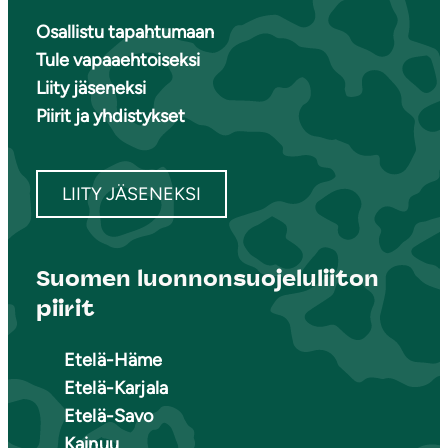
Osallistu tapahtumaan
Tule vapaaehtoiseksi
Liity jäseneksi
Piirit ja yhdistykset
LIITY JÄSENEKSI
Suomen luonnonsuojeluliiton
piirit
Etelä-Häme
Etelä-Karjala
Etelä-Savo
Kainuu