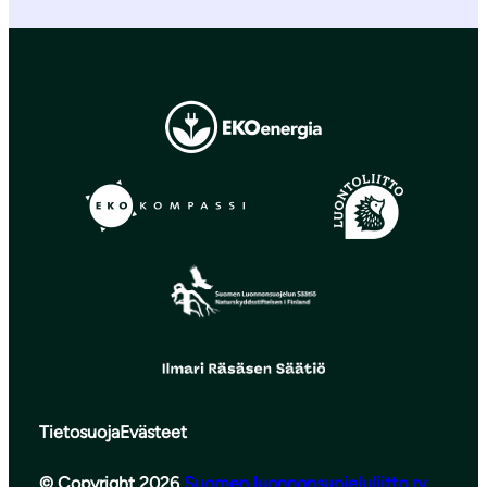
Tietosuoja
Evästeet
© Copyright 2026
Suomen luonnonsuojeluliitto ry