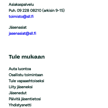
Asiakaspalvelu
Puh. 09 228 08210 (arkisin 9-15)
toimisto@sll.fi
Jäsenasiat
jasenasiat@sll.fi
Tule mukaan
Auta luontoa
Osallistu toimintaan
Tule vapaaehtoiseksi
Liity jäseneksi
Jäsenedut
Päivitä jäsentietosi
Yhdistysnetti