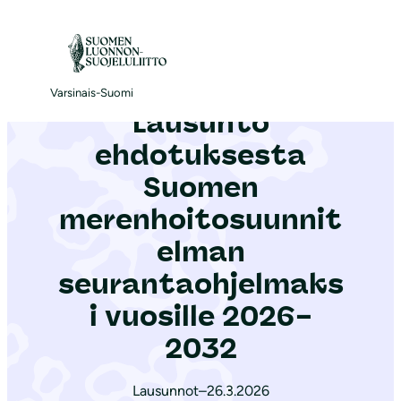
S
i
Etusivu
|
Ajankohtaista
|
Lausunto ehdotuksesta Suomen merenhoitosuunnitelman seurantaohjelmaksi vuosille 2026–2032
i
r
Varsinais-Suomi
Lausunto
r
y
ehdotuksesta
s
Suomen
i
merenhoitosuunnit
s
ä
elman
l
seurantaohjelmaks
t
i vuosille 2026–
ö
2032
ö
n
Lausunnot
–
26.3.2026