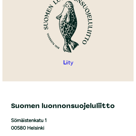
L
iity
Suomen luonnonsuojeluliitto
Sörnäistenkatu 1
00580 Helsinki