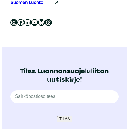
Suomen Luonto
Luonnonsuojeluliitto Instagramissa
Luonnonsuojeluliitto Facebookissa
Luonnonsuojeluliitto LinkedInissä
Luonnonsuojeluliiton YouTube-kanava
Luonnonsuojeluliitto Blueskyssa
Luonnonsuojeluliitto Threadsissa
Tilaa Luonnonsuojeluliiton
uutiskirje!
TILAA