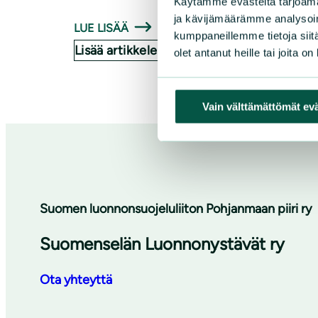
Käytämme evästeitä tarjoama
ja kävijämäärämme analysoim
LUE LISÄÄ
kumppaneillemme tietoja siitä
Lisää artikkeleita
olet antanut heille tai joita o
Vain välttämättömät ev
Suomen luonnonsuojeluliiton Pohjanmaan piiri ry
Suomenselän Luonnonystävät ry
Ota yhteyttä