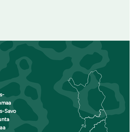
s-
nmaa
is-Savo
unta
aa