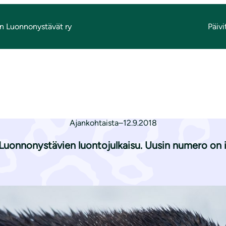
 Luonnonystävät ry
Päivi
KONJÄLKI
SAUKONJÄLKI
Ajankohtaista
–
12.9.2018
 Luonnonystävien luontojulkaisu. Uusin numero on 