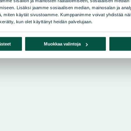
mme sisällön ja mainosten räätälöimiseen, sosiaalisen median
iseen. Lisäksi jaamme sosiaalisen median, mainosalan ja analy
, miten käytät sivustoamme. Kumppanimme voivat yhdistää näitä t
n kerätty, kun olet käyttänyt heidän palvelujaan.
ästeet
Muokkaa valintoja