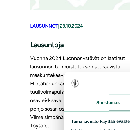
|
LAUSUNNOT
23.10.2024
Lausuntoja
Vuonna 2024 Luonnonystävät on laatinut
lausunnon tai muistutuksen seuraavista:
maakuntakaava 2050, Napalankallioiden,
Hietaharjunkankaan ja Palopättäränmäen
tuulivoimapuiston YVA-arviointi sekä
osayleiskaavaluonnos ja Kuortaneenjärven
Suostumus
pohjoisosan osayleiskaavan vaihe 2.
Viimeisimpänä valmistuivat lausunnot Alav
Tämä sivusto käyttää eväste
Töysän…