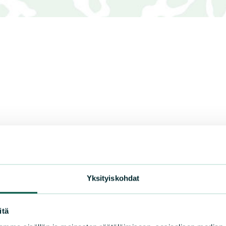
Yksityiskohdat
uden
itä