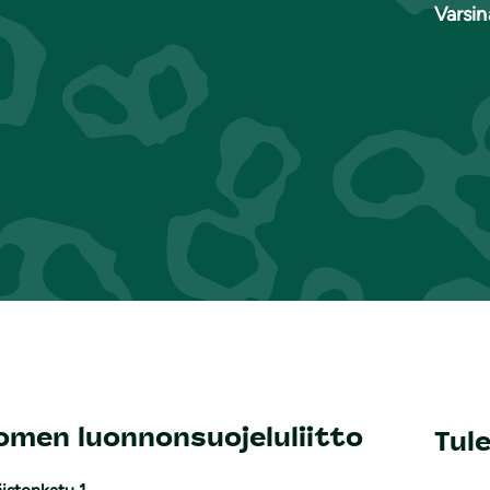
Varsi
omen luonnonsuojeluliitto
Tul