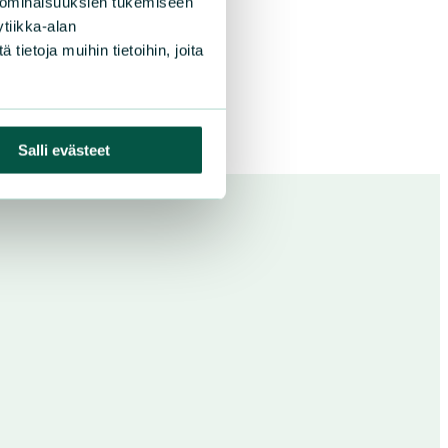
 ominaisuuksien tukemiseen
tiikka-alan
ietoja muihin tietoihin, joita
Salli evästeet