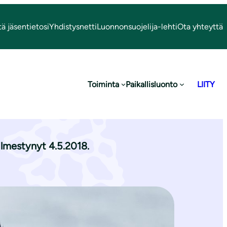
tä jäsentietosi
Yhdistysnetti
Luonnonsuojelija-lehti
Ota yhteyttä
Toiminta
Paikallisluonto
LIITY
ilmestynyt 4.5.2018.