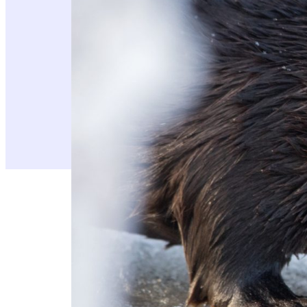
Saukonjälki nro 9 julkaistu 4.5.2018
Uusin Saukonjälki on pdf-muodossa oleva ne
Saukonjälki nro 9 avautuu 