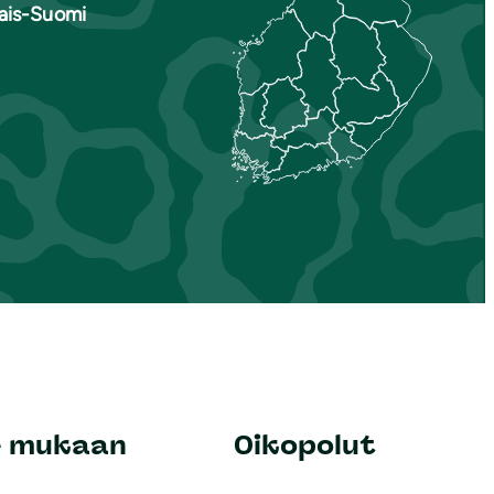
nais-Suomi
e mukaan
Oikopolut