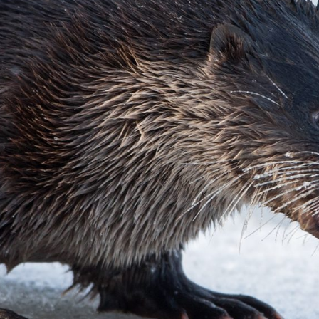
ttilehti.
täältä