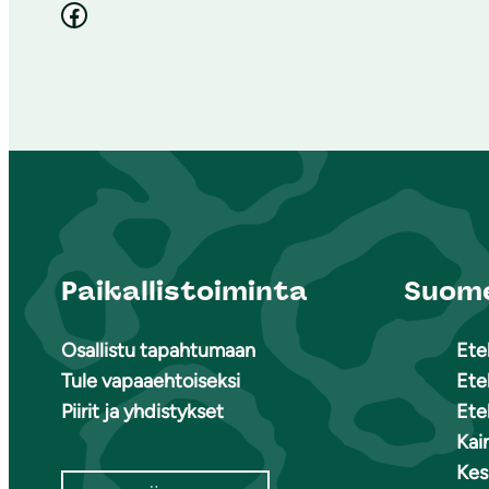
Facebook
Paikallistoiminta
Suome
Osallistu tapahtumaan
Ete
Tule vapaaehtoiseksi
Ete
Piirit ja yhdistykset
Ete
Kai
Kes