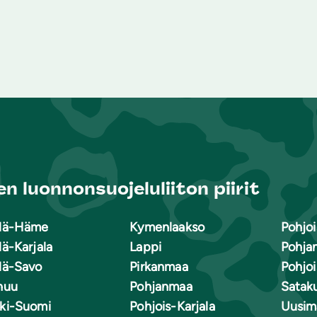
n luonnonsuojeluliiton piirit
lä-Häme
Kymenlaakso
Pohjoi
lä-Karjala
Lappi
Pohja
lä-Savo
Pirkanmaa
Pohjo
nuu
Pohjanmaa
Satak
ki-Suomi
Pohjois-Karjala
Uusim