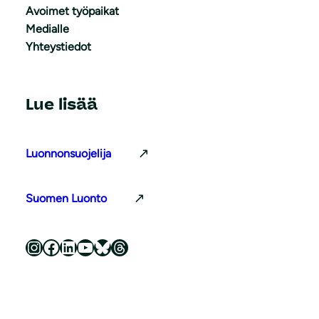
Avoimet työpaikat
Medialle
Yhteystiedot
Lue lisää
Luonnonsuojelija
Suomen Luonto
Luonnonsuojeluliitto Instagramissa
Luonnonsuojeluliitto Facebookissa
Luonnonsuojeluliitto LinkedInissä
Luonnonsuojeluliiton YouTube-kanava
Luonnonsuojeluliitto Blueskyssa
Luonnonsuojeluliitto Threadsissa