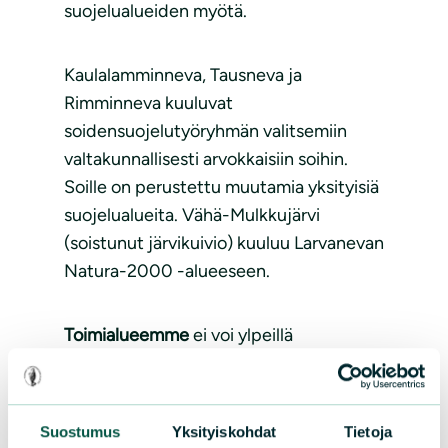
suojelualueiden myötä.
Kaulalamminneva, Tausneva ja
Rimminneva kuuluvat
soidensuojelutyöryhmän valitsemiin
valtakunnallisesti arvokkaisiin soihin.
Soille on perustettu muutamia yksityisiä
suojelualueita. Vähä-Mulkkujärvi
(soistunut järvikuivio) kuuluu Larvanevan
Natura-2000 -alueeseen.
Toimialueemme
ei voi ylpeillä
suoluonnon säästämisellä. Muutosasteet
ovat jopa huonommat kuin Etelä-
Pohjanmaalla keskimäärin. E-P:n
Suostumus
Yksityiskohdat
Tietoja
keskiarvo on 91,7 %, mikä sekin on