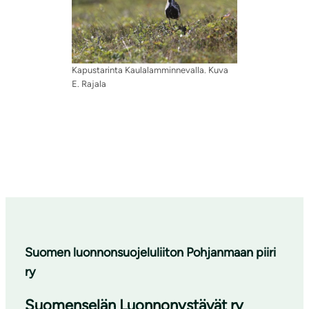
Kapustarinta Kaulalamminnevalla. Kuva
E. Rajala
Suomen luonnonsuojeluliiton Pohjanmaan piiri
ry
Suomenselän Luonnonystävät ry