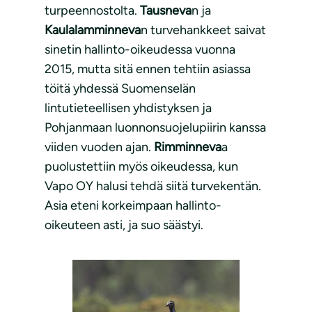
turpeennostolta.
Tausneva
n ja
Kaulalamminneva
n turvehankkeet saivat
sinetin hallinto-oikeudessa vuonna
2015, mutta sitä ennen tehtiin asiassa
töitä yhdessä Suomenselän
lintutieteellisen yhdistyksen ja
Pohjanmaan luonnonsuojelupiirin kanssa
viiden vuoden ajan.
Rimminneva
a
puolustettiin myös oikeudessa, kun
Vapo OY halusi tehdä siitä turvekentän.
Asia eteni korkeimpaan hallinto-
oikeuteen asti, ja suo säästyi.