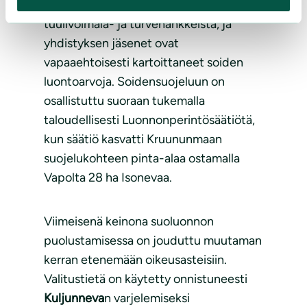
tekstein. Yhdistys on antanut lausuntoja
tuulivoimala- ja turvehankkeista, ja
yhdistyksen jäsenet ovat
vapaaehtoisesti kartoittaneet soiden
luontoarvoja. Soidensuojeluun on
osallistuttu suoraan tukemalla
taloudellisesti Luonnonperintösäätiötä,
kun säätiö kasvatti Kruununmaan
suojelukohteen pinta-alaa ostamalla
Vapolta 28 ha Isonevaa.
Viimeisenä keinona suoluonnon
puolustamisessa on jouduttu muutaman
kerran etenemään oikeusasteisiin.
Valitustietä on käytetty onnistuneesti
Kuljunneva
n varjelemiseksi