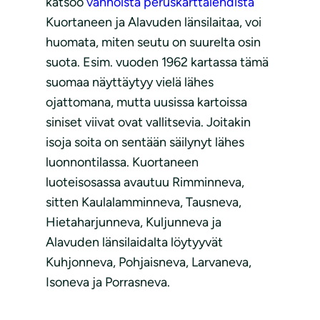
katsoo
vanhoista peruskarttalehdistä
Kuortaneen ja Alavuden länsilaitaa, voi
huomata, miten seutu on suurelta osin
suota. Esim. vuoden 1962 kartassa tämä
suomaa näyttäytyy vielä lähes
ojattomana, mutta uusissa kartoissa
siniset viivat ovat vallitsevia. Joitakin
isoja soita on sentään säilynyt lähes
luonnontilassa. Kuortaneen
luoteisosassa avautuu Rimminneva,
sitten Kaulalamminneva, Tausneva,
Hietaharjunneva, Kuljunneva ja
Alavuden länsilaidalta löytyyvät
Kuhjonneva, Pohjaisneva, Larvaneva,
Isoneva ja Porrasneva.