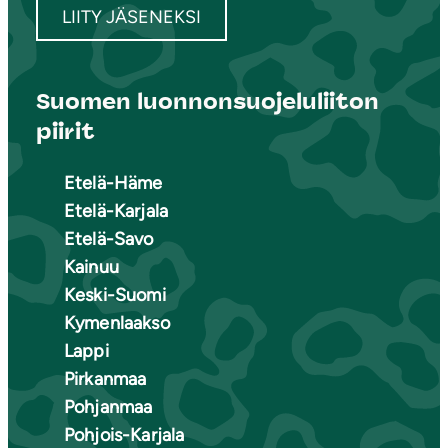
LIITY JÄSENEKSI
Suomen luonnonsuojeluliiton
piirit
Etelä-Häme
Etelä-Karjala
Etelä-Savo
Kainuu
Keski-Suomi
Kymenlaakso
Lappi
Pirkanmaa
Pohjanmaa
Pohjois-Karjala