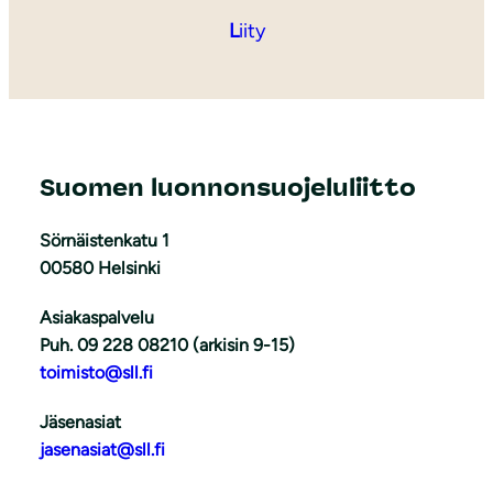
L
iity
Suomen luonnonsuojeluliitto
Sörnäistenkatu 1
00580 Helsinki
Asiakaspalvelu
Puh. 09 228 08210 (arkisin 9-15)
toimisto@sll.fi
Jäsenasiat
jasenasiat@sll.fi