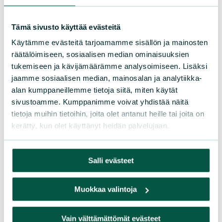
käsittämättömän korkea.
Tämä sivusto käyttää evästeitä
Käytämme evästeitä tarjoamamme sisällön ja mainosten
Onneksi myös hyviä muutoksia
räätälöimiseen, sosiaalisen median ominaisuuksien
tapahtuu
. Turpeennosto on hiipunut ja
tukemiseen ja kävijämäärämme analysoimiseen. Lisäksi
ennallistamistoimia aletaan tehdä. Tästä
jaamme sosiaalisen median, mainosalan ja analytiikka-
myönteinen esimerkki on Finsilva Oyj:n
alan kumppaneillemme tietoja siitä, miten käytät
Majasuon ennallistamishanke.
sivustoamme. Kumppanimme voivat yhdistää näitä
tietoja muihin tietoihin, joita olet antanut heille tai joita on
kerätty, kun olet käyttänyt heidän palvelujaan.
Luonnonystävien toiminta
suoluonnon puolesta
Salli evästeet
Luonnonystävät on pyrkinyt lisäämään
Muokkaa valintoja
tietoisuutta soitten arvosta ja
merkityksestä esitelmin, retkin ja
Vain välttämättömät evästeet