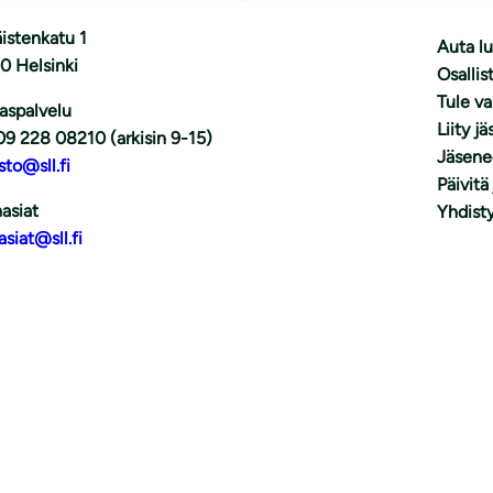
istenkatu 1
Auta l
0 Helsinki
Osallis
Tule v
aspalvelu
Liity j
09 228 08210 (arkisin 9-15)
Jäsene
sto@sll.fi
Päivitä
asiat
Yhdisty
asiat@sll.fi