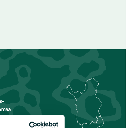
s-
nmaa
is-Savo
unta