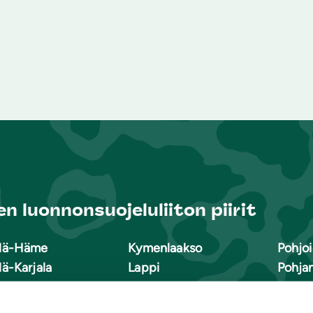
n luonnonsuojeluliiton piirit
lä-Häme
Kymenlaakso
Pohjoi
lä-Karjala
Lappi
Pohja
lä-Savo
Pirkanmaa
Pohjo
nuu
Pohjanmaa
Satak