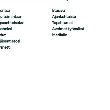
uontoa
Etusivu
tu toimintaan
Ajankohtaista
apaaehtoiseksi
Tapahtumat
äseneksi
Avoimet työpaikat
dut
Medialle
 jäsentietosi
snetti