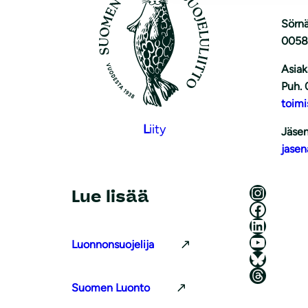
Sörnä
0058
Asiak
Puh. 
toimi
L
iity
Jäsen
jasen
Luonnonsuojeluliitto Instagramissa
Lue lisää
Luonnonsuojeluliitto Facebookissa
Luonnonsuojeluliitto LinkedInissä
Luonnonsuojeluliiton YouTube-kanava
Luonnonsuojelija
Luonnonsuojeluliitto Blueskyssa
Luonnonsuojeluliitto Threadsissa
Suomen Luonto