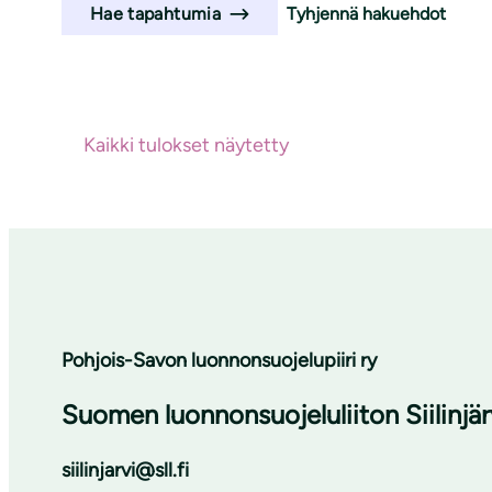
Tyhjennä hakuehdot
Hae tapahtumia
Haun tulokset
Ei hakutuloksia
Kaikki tulokset näytetty
Pohjois-Savon luonnonsuojelupiiri ry
Suomen luonnonsuojeluliiton Siilinjä
siilinjarvi@sll.fi