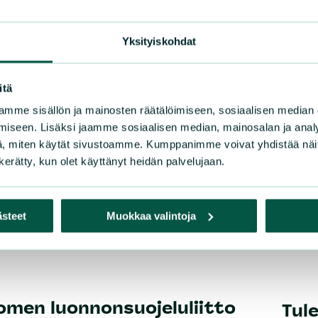
ki-Suomi
Pohjois-Karjala
Uusim
Varsi
Yksityiskohdat
itä
mme sisällön ja mainosten räätälöimiseen, sosiaalisen median
iseen. Lisäksi jaamme sosiaalisen median, mainosalan ja analy
, miten käytät sivustoamme. Kumppanimme voivat yhdistää näitä t
n kerätty, kun olet käyttänyt heidän palvelujaan.
ästeet
Muokkaa valintoja
omen luonnonsuojeluliitto
Tul