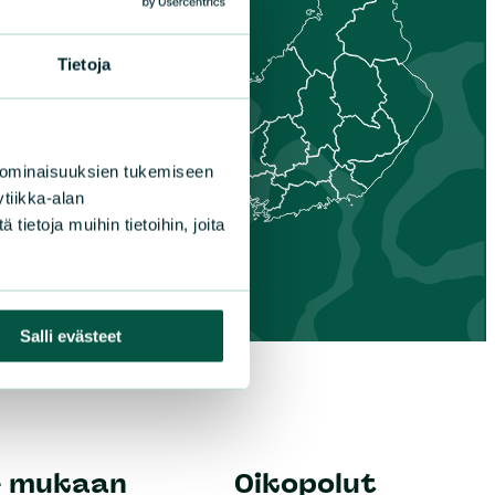
aa
nais-Suomi
Tietoja
 ominaisuuksien tukemiseen
tiikka-alan
ietoja muihin tietoihin, joita
Salli evästeet
e mukaan
Oikopolut