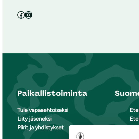
Facebook
Instagram
Paikallistoiminta
Suome
Tule vapaaehtoiseksi
Ete
Liity jäseneksi
Ete
Piirit ja yhdistykset
Ete
Kai