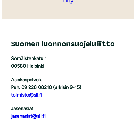
L
iity
Suomen luonnonsuojeluliitto
Sörnäistenkatu 1
00580 Helsinki
Asiakaspalvelu
Puh. 09 228 08210 (arkisin 9-15)
toimisto@sll.fi
Jäsenasiat
jasenasiat@sll.fi