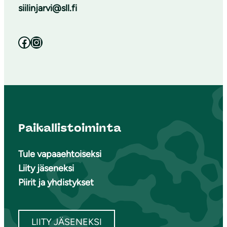
siilinjarvi@sll.fi
Facebook
Instagram
Paikallistoiminta
Tule vapaaehtoiseksi
Liity jäseneksi
Piirit ja yhdistykset
LIITY JÄSENEKSI