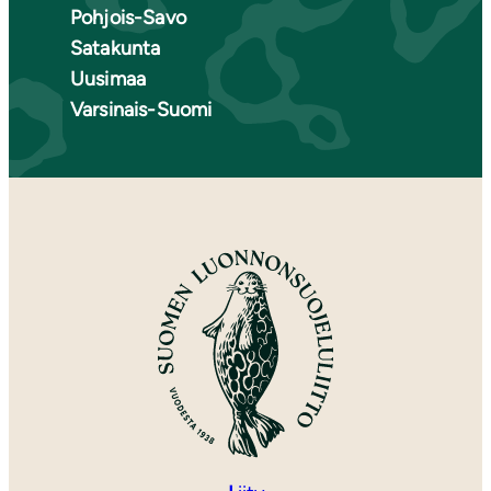
Pohjois-Savo
Satakunta
Uusimaa
Varsinais-Suomi