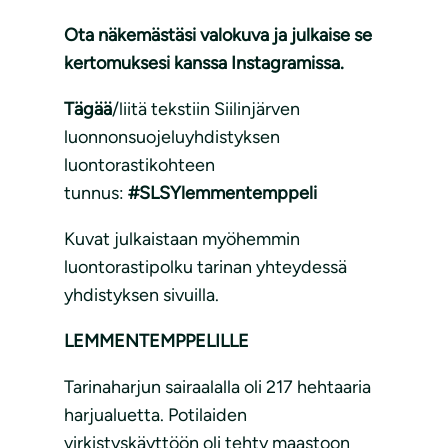
Ota näkemästäsi valokuva ja julkaise se
kertomuksesi kanssa Instagramissa.
Tägää
/liitä tekstiin Siilinjärven
luonnonsuojeluyhdistyksen
luontorastikohteen
tunnus:
#SLSYlemmentemppeli
Kuvat julkaistaan myöhemmin
luontorastipolku tarinan yhteydessä
yhdistyksen sivuilla.
LEMMENTEMPPELILLE
Tarinaharjun sairaalalla oli 217 hehtaaria
harjualuetta. Potilaiden
virkistyskäyttöön oli tehty maastoon