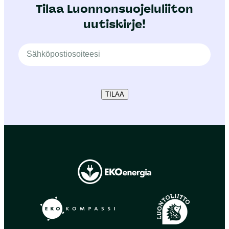
Tilaa Luonnonsuojeluliiton
uutiskirje!
TILAA