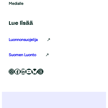
Medialle
Lue lisää
Luonnonsuojelija
Suomen Luonto
Luonnonsuojeluliitto Instagramissa
Luonnonsuojeluliitto Facebookissa
Luonnonsuojeluliitto LinkedInissä
Luonnonsuojeluliiton YouTube-kanava
Luonnonsuojeluliitto Blueskyssa
Luonnonsuojeluliitto Threadsissa