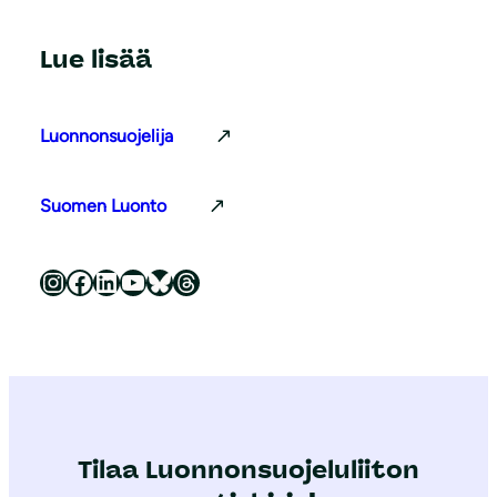
Lue lisää
Luonnonsuojelija
Suomen Luonto
Luonnonsuojeluliitto Instagramissa
Luonnonsuojeluliitto Facebookissa
Luonnonsuojeluliitto LinkedInissä
Luonnonsuojeluliiton YouTube-kanava
Luonnonsuojeluliitto Blueskyssa
Luonnonsuojeluliitto Threadsissa
Tilaa Luonnonsuojeluliiton