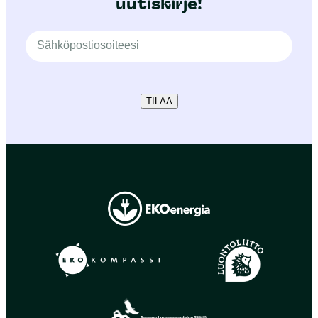
uutiskirje!
TILAA