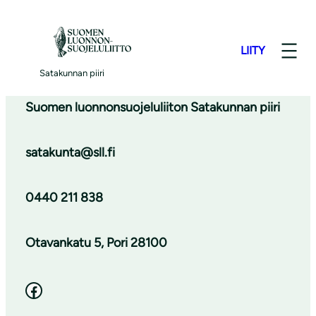
S
Kommentti täältä.
i
LIITY
i
r
Satakunnan piiri
r
Suomen luonnonsuojeluliiton Satakunnan piiri
y
s
satakunta@sll.fi
i
s
ä
0440 211 838
l
t
Otavankatu 5, Pori 28100
ö
ö
Facebook
n