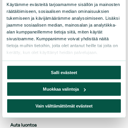
Käytämme evästeitä tarjoamamme sisällön ja mainosten
räätälöimiseen, sosiaalisen median ominaisuuksien
Suomen luonnonsuojeluliitto
tukemiseen ja kävijämäärämme analysoimiseen. Lisäksi
jaamme sosiaalisen median, mainosalan ja analytiikka-
Sörnäistenkatu 1
alan kumppaneillemme tietoja siitä, miten käytät
00580 Helsinki
sivustoamme. Kumppanimme voivat yhdistää näitä
tietoja muihin tietoihin, joita olet antanut heille tai joita on
Asiakaspalvelu
kerätty, kun olet käyttänyt heidän palvelujaan.
Puh. 09 228 08210 (arkisin 9-15)
toimisto@sll.fi
Salli evästeet
Jäsenasiat
jasenasiat@sll.fi
Muokkaa valintoja
Vain välttämättömät evästeet
Tule mukaan
Auta luontoa