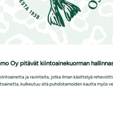
amo Oy pitävät kiintoainekuorman hallinna
toainetta ja ravinteita, jotka ilman käsittelyä rehevöitt
ntoainetta, kulkeutuu sitä puhdistamoiden kautta myös ve