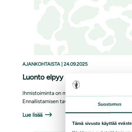
AJANKOHTAISTA
|
24.09.2025
Luonto elpyy ennallistamalla
Ihmistoiminta on muokannut luontoa monin tavoin
Ennallistamisen tavoitteena on lisätä monimuotoi
Suostumus
Lue lisää
Tämä sivusto käyttää eväste