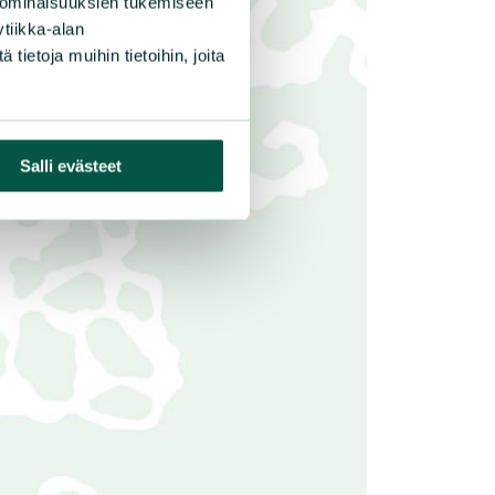
 ominaisuuksien tukemiseen
tiikka-alan
ietoja muihin tietoihin, joita
Salli evästeet