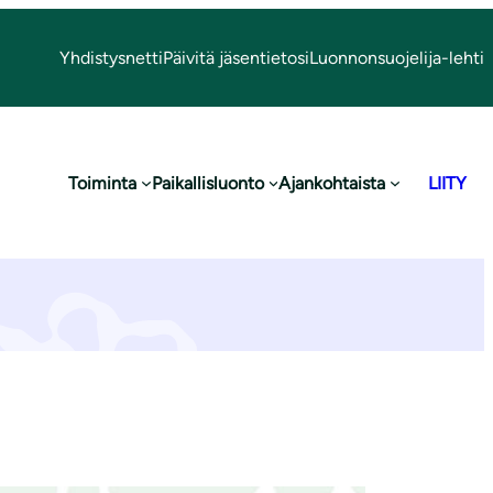
Yhdistysnetti
Päivitä jäsentietosi
Luonnonsuojelija-lehti
Toiminta
Paikallisluonto
Ajankohtaista
LIITY