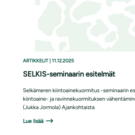
ARTIKKELIT
|
11.12.2025
SELKIS-seminaarin esitelmät
Selkämeren kiintoainekuormitus -seminaarin esi
kiintoaine- ja ravinnekuormituksen vähentämin
(Jukka Jormola) Ajankohtaista
Lue lisää