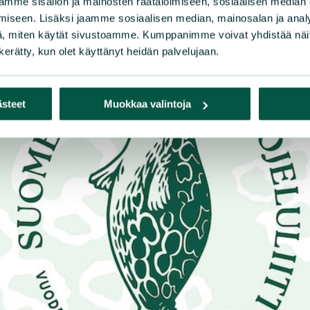
mme sisällön ja mainosten räätälöimiseen, sosiaalisen median
iseen. Lisäksi jaamme sosiaalisen median, mainosalan ja analy
, miten käytät sivustoamme. Kumppanimme voivat yhdistää näitä t
n kerätty, kun olet käyttänyt heidän palvelujaan.
ästeet
Muokkaa valintoja