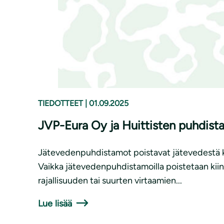
TIEDOTTEET
|
01.09.2025
JVP-Eura Oy ja Huittisten puhdist
Jätevedenpuhdistamot poistavat jätevedestä kiin
Vaikka jätevedenpuhdistamoilla poistetaan kii
rajallisuuden tai suurten virtaamien...
Lue lisää