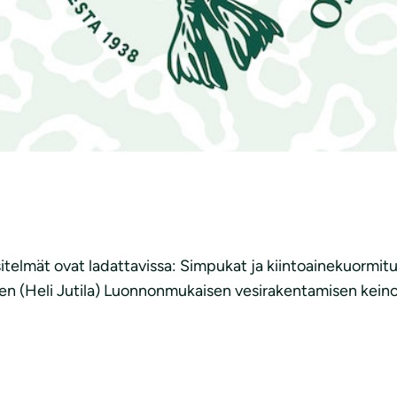
telmät ovat ladattavissa: Simpukat ja kiintoainekuormit
en (Heli Jutila) Luonnonmukaisen vesirakentamisen kein