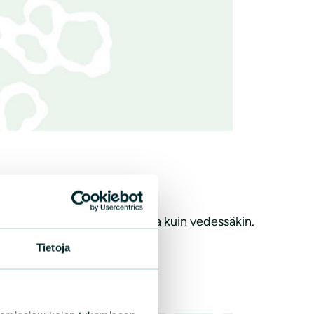
alkuperäistä tilaa niin maalla kuin vedessäkin.
ja vesistöjen...
Tietoja