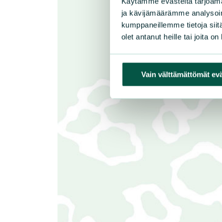
Käytämme evästeitä tarjoama
ja kävijämäärämme analysoim
kumppaneillemme tietoja siitä
olet antanut heille tai joita o
Vain välttämättömät ev