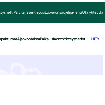
stysnetti
Päivitä jäsentietosi
Luonnonsuojelija-lehti
Ota yhteyttä
apahtumat
Ajankohtaista
Paikallisluonto
Yhteystiedot
LIITY