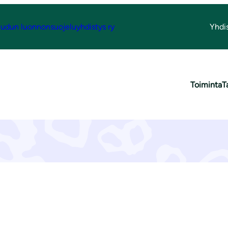
udun luonnonsuojeluyhdistys ry
Yhdi
Yhteystiedot
Toiminta
T