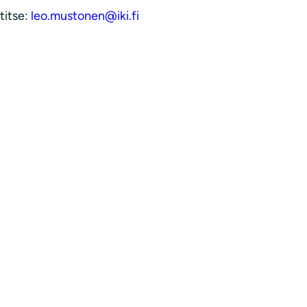
titse:
leo.mustonen@iki.fi