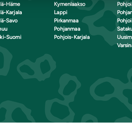
lä-Häme
Kymenlaakso
Pohjoi
lä-Karjala
Lappi
Pohja
lä-Savo
Pirkanmaa
Pohjo
nuu
Pohjanmaa
Satak
ki-Suomi
Pohjois-Karjala
Uusim
Varsi