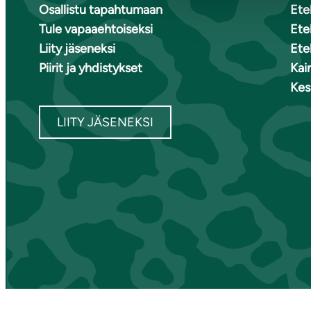
Osallistu tapahtumaan
Ete
Tule vapaaehtoiseksi
Ete
Liity jäseneksi
Ete
Piirit ja yhdistykset
Kai
Kes
LIITY JÄSENEKSI