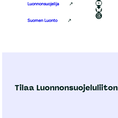
Luonnonsuojeluliiton YouTube-kanava
Luonnonsuojelija
Luonnonsuojeluliitto Blueskyssa
Luonnonsuojeluliitto Threadsissa
Suomen Luonto
Tilaa Luonnonsuojeluliiton