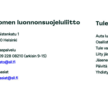
omen luonnonsuojeluliitto
Tul
istenkatu 1
Auta l
0 Helsinki
Osallis
Tule v
aspalvelu
Liity j
09 228 08210 (arkisin 9-15)
Jäsene
sto@sll.fi
Päivitä
asiat
Yhdisty
asiat@sll.fi