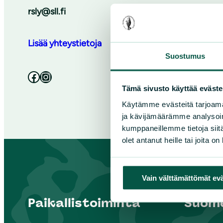
rsly@sll.fi
Lisää yhteystietoja
Suostumus
Facebook
Instagram
Tämä sivusto käyttää eväste
Käytämme evästeitä tarjoama
ja kävijämäärämme analysoim
kumppaneillemme tietoja siitä
olet antanut heille tai joita o
Vain välttämättömät ev
Paikallistoiminta
Suome