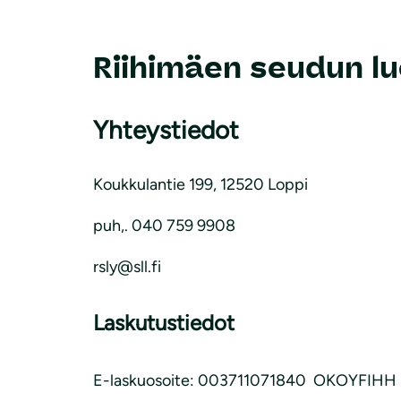
Riihimäen seudun l
Yhteystiedot
Koukkulantie 199, 12520 Loppi
puh,. 040 759 9908
rsly@sll.fi
Laskutustiedot
E-laskuosoite: 003711071840 OKOYFIHH