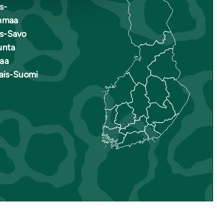
s-
nmaa
is-Savo
unta
aa
nais-Suomi