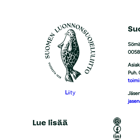
Su
Sörnä
0058
Asiak
Puh. 
toimi
L
iity
Jäsen
jasen
Luonnonsuojeluliitto Instagramissa
Lue lisää
Luonnonsuojeluliitto Facebookissa
Luonnonsuojeluliitto LinkedInissä