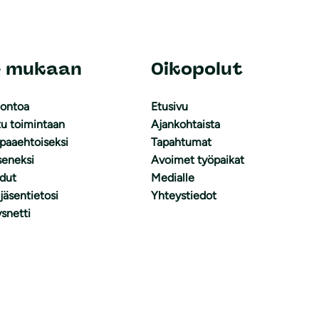
e mukaan
Oikopolut
uontoa
Etusivu
tu toimintaan
Ajankohtaista
apaaehtoiseksi
Tapahtumat
äseneksi
Avoimet työpaikat
dut
Medialle
 jäsentietosi
Yhteystiedot
snetti