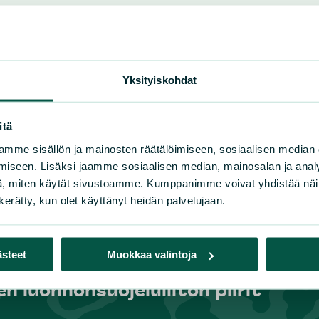
Yksityiskohdat
itä
mme sisällön ja mainosten räätälöimiseen, sosiaalisen median
iseen. Lisäksi jaamme sosiaalisen median, mainosalan ja analy
, miten käytät sivustoamme. Kumppanimme voivat yhdistää näitä t
n kerätty, kun olet käyttänyt heidän palvelujaan.
ästeet
Muokkaa valintoja
n luonnonsuojeluliiton piirit