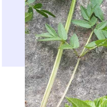
Kokoontuminen Suonummen majalla kello 1
Osoite on
Erkyläntie 399, 11130 Hausjärvi
Vetäjänä Mikko Kalliokoski