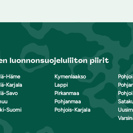
n luonnonsuojeluliiton piirit
lä-Häme
Kymenlaakso
Pohjoi
lä-Karjala
Lappi
Pohja
lä-Savo
Pirkanmaa
Pohjo
nuu
Pohjanmaa
Satak
ki-Suomi
Pohjois-Karjala
Uusim
Varsi