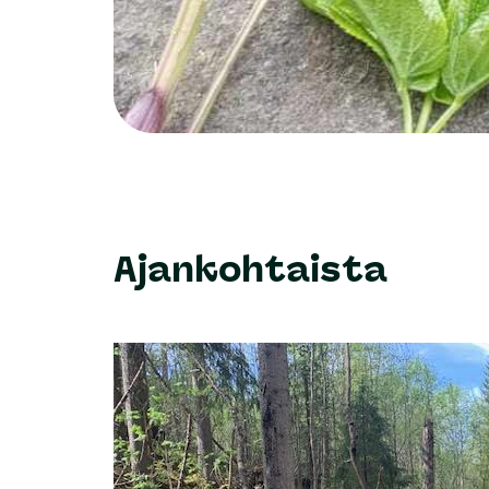
Tervetuloa mukaan
Riihimäen seudun luonnonsuojeluyhdistys r.
Ajankohtaista