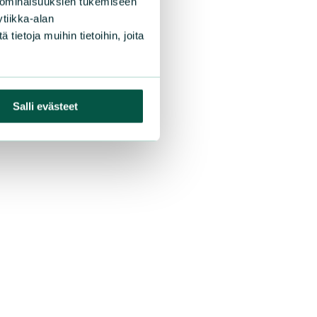
 ominaisuuksien tukemiseen
tiikka-alan
ietoja muihin tietoihin, joita
Salli evästeet