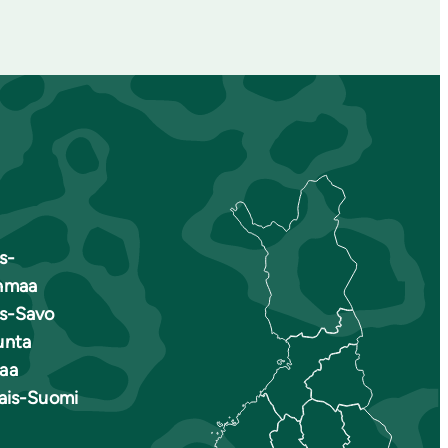
s-
nmaa
is-Savo
unta
aa
nais-Suomi