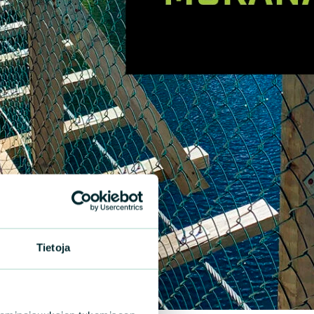
|
KKELIT
26.2.2026
sikokous ja lähdeluontoilta
.3.2026
etuloa luonnonsuojeluyhdistyksen
eluontoiltaan ja vuosikokoukseen, joka
tään tiistaina24.3. 2026 Riihimäellä Antonin
lla, Öllerinkatu 3 kello 18-20. Kahvitarjoilu.
n aluksi Riihimäen Haapahuhdan lähteikön
illisuutta tutkinut Johanna Viitanen
Tietoja
oilee sanoin ja kuvin…
LISÄÄ