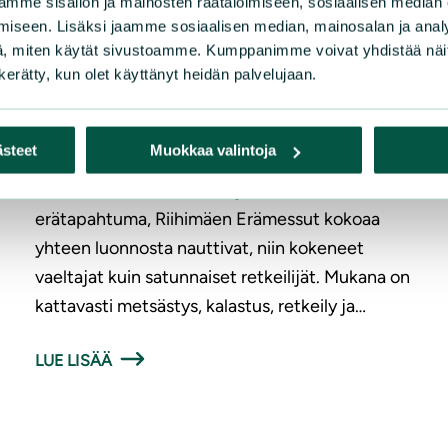
mme sisällön ja mainosten räätälöimiseen, sosiaalisen median
iseen. Lisäksi jaamme sosiaalisen median, mainosalan ja analy
|
ARTIKKELIT
17.5.2026
, miten käytät sivustoamme. Kumppanimme voivat yhdistää näitä t
n kerätty, kun olet käyttänyt heidän palvelujaan.
Yhdistys on mukana erämessuilla!
ästeet
Muokkaa valintoja
Olemme mukana Riihimäen Erämessuilla 5. –
7.6.2026! Suomen suurin ja vanhin
erätapahtuma, Riihimäen Erämessut kokoaa
yhteen luonnosta nauttivat, niin kokeneet
vaeltajat kuin satunnaiset retkeilijät. Mukana on
kattavasti metsästys, kalastus, retkeily ja…
LUE LISÄÄ