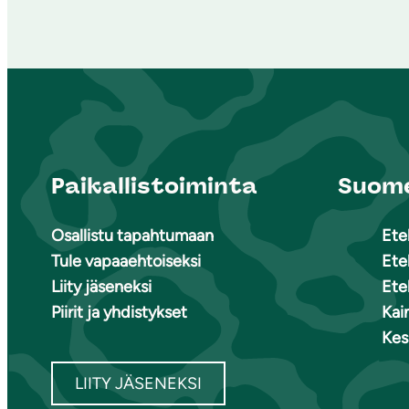
Paikallistoiminta
Suome
Osallistu tapahtumaan
Ete
Tule vapaaehtoiseksi
Ete
Liity jäseneksi
Ete
Piirit ja yhdistykset
Kai
Kes
LIITY JÄSENEKSI