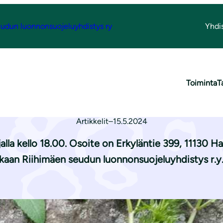
udun luonnonsuojeluyhdistys ry
Yhdi
 torstaina 16.5.
Toiminta
T
tiretki torstaina 1
Artikkelit
–
15.5.2024
kello 18.00. Osoite on Erkyläntie 399, 11130 Hau
kaan Riihimäen seudun luonnonsuojeluyhdistys r.y.