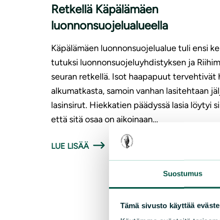
Retkellä Käpälämäen
luonnonsuojelualueella
Käpälämäen luonnonsuojelualue tuli ensi ke
tutuksi luonnonsuojeluyhdistyksen ja Riihim
seuran retkellä. Isot haapapuut tervehtivät 
alkumatkasta, samoin vanhan lasitehtaan jälj
lasinsirut. Hiekkatien päädyssä lasia löytyi si
että sitä osaa on aikoinaan…
LUE LISÄÄ
Suostumus
Tämä sivusto käyttää eväste