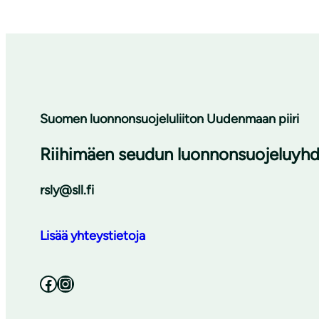
Suomen luonnonsuojeluliiton Uudenmaan piiri
Riihimäen seudun luonnonsuojeluyhdi
rsly@sll.fi
Lisää yhteystietoja
Facebook
Instagram