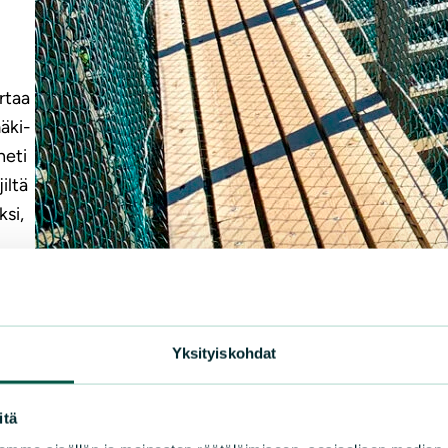
ARTI
rtaa
Vuo
äki-
24
heti
iltä
Terv
ksi,
lähd
pide
talo
Illa
kasv
Yksityiskohdat
kert
itä
LUE 