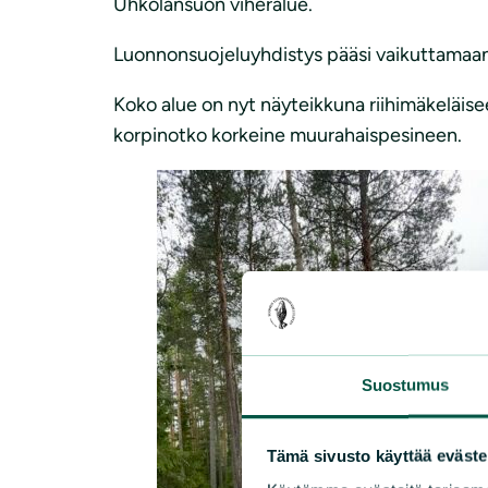
Uhkolansuon viheralue.
Luonnonsuojeluyhdistys pääsi vaikuttamaan 
Koko alue on nyt näyteikkuna riihimäkeläise
korpinotko korkeine muurahaispesineen.
Suostumus
Tämä sivusto käyttää eväste