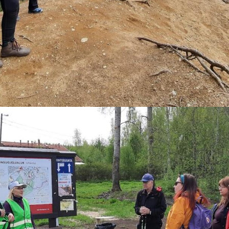
tki ja Vahteriston suojeluesityksen 20-vuotisjularetki t
rja Heikkonen, joka oli mukana suojelualueen syntymisen a