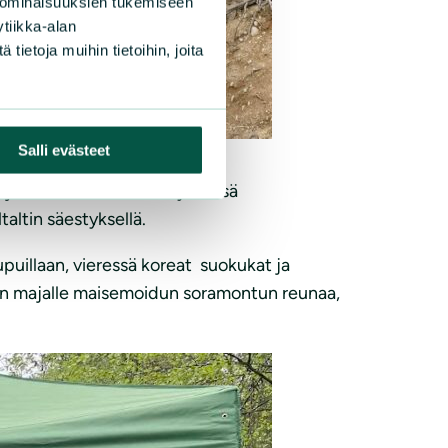
 ominaisuuksien tukemiseen
tiikka-alan
ietoja muihin tietoihin, joita
Salli evästeet
ajeina on linnustoselvityksessä
taltin säestyksellä.
nupuillaan, vieressä koreat suokukat ja
men majalle maisemoidun soramontun reunaa,