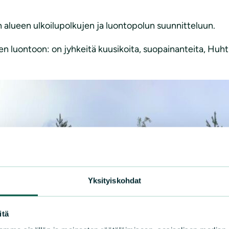
alueen ulkoilupolkujen ja luontopolun suunnitteluun.
en luontoon: on jyhkeitä kuusikoita, suopainanteita, Huh
Yksityiskohdat
itä