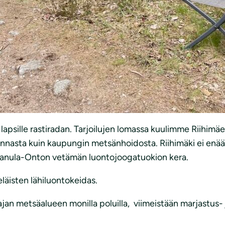
 lapsille rastiradan. Tarjoilujen lomassa kuulimme Riihim
unnasta kuin kaupungin metsänhoidosta. Riihimäki ei enä
 Panula-Onton vetämän luontojoogatuokion kera.
läisten lähiluontokeidas.
jan metsäalueen monilla poluilla, viimeistään marjastus- 