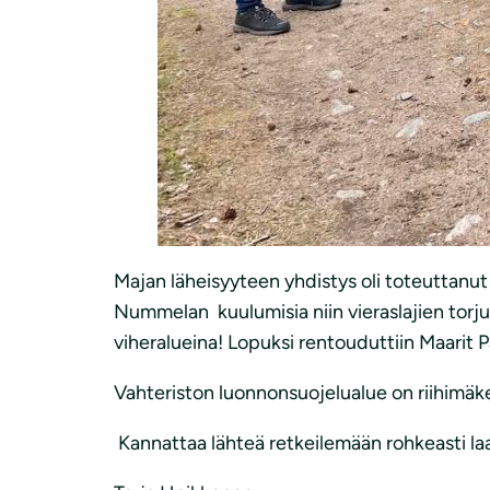
Majan läheisyyteen yhdistys oli toteuttanut
Nummelan kuulumisia niin vieraslajien torj
viheralueina! Lopuksi rentouduttiin Maarit
Vahteriston luonnonsuojelualue on riihimäke
Kannattaa lähteä retkeilemään rohkeasti laa