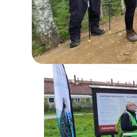
Luonnonsuojeluyhdistyksen 50-vuotisjuhlare
.
Retkeä vetivät yhdistyksen puheenjohtaja Ta
retkivastaava Mikko Kalliokoski.