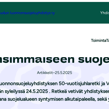
udun luonnonsuojeluyhdistys ry
Yhdi
in Riihimäen ensimmäiseen suojelualueeseen
Toiminta
T
n juhlaretkellä t
nsimmäiseen suoj
Artikkelit
–
25.5.2025
 Luonnonsuojeluyhdistyksen 50-vuotisjuhlaretki ja 
än syleilyssä 24.5.2025 . Retkeä vetivät yhdistyks
ana suojelualueen syntymisen alkutaipaleella, sekä 