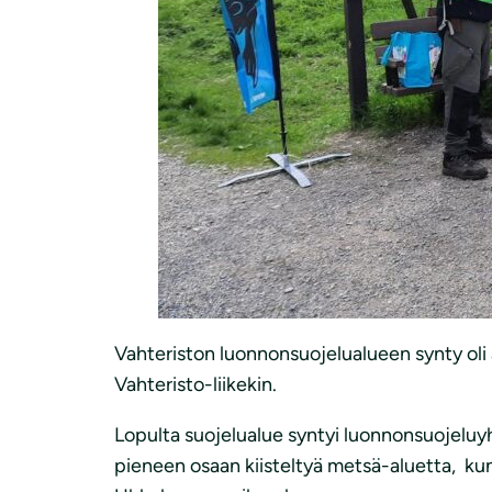
Vahteriston luonnonsuojelualueen synty oli a
Vahteristo-liikekin.
Lopulta suojelualue syntyi luonnonsuojeluyhd
pieneen osaan kiisteltyä metsä-aluetta, kun