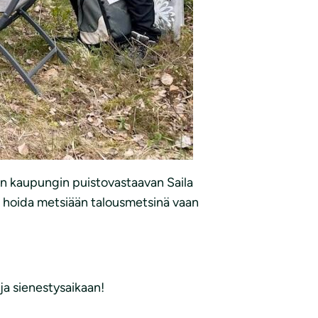
äen kaupungin puistovastaavan Saila
ä hoida metsiään talousmetsinä vaan
ja sienestysaikaan!