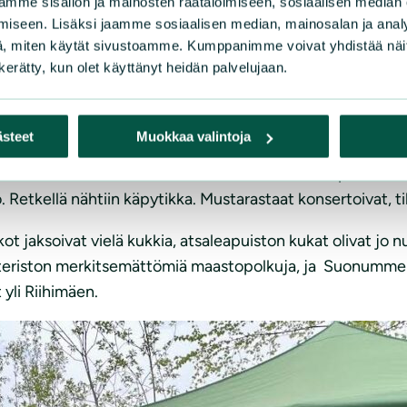
mme sisällön ja mainosten räätälöimiseen, sosiaalisen median
iseen. Lisäksi jaamme sosiaalisen median, mainosalan ja analy
, miten käytät sivustoamme. Kumppanimme voivat yhdistää näitä t
n kerätty, kun olet käyttänyt heidän palvelujaan.
ästeet
Muokkaa valintoja
kossa erittäin uhanalainen hömötiainen. Metsässä pesivinä l
. Retkellä nähtiin käpytikka. Mustarastaat konsertoivat, til
ot jaksoivat vielä kukkia, atsaleapuiston kukat olivat jo 
 Vahteriston merkitsemättömiä maastopolkuja, ja Suonum
yli Riihimäen.