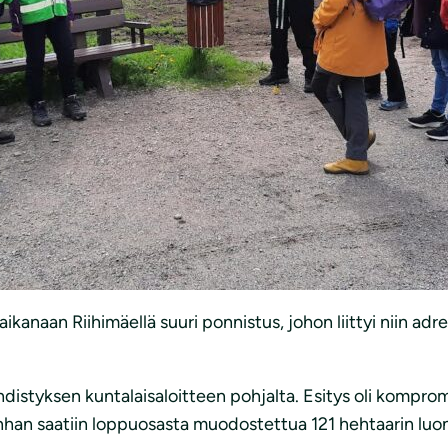
ikanaan Riihimäellä suuri ponnistus, johon liittyi niin ad
istyksen kuntalaisaloitteen pohjalta. Esitys oli kompromi
han saatiin loppuosasta muodostettua 121 hehtaarin luonno