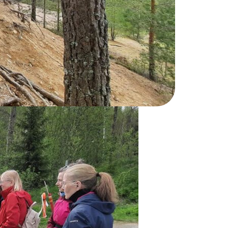
oteutui vehreän kevään syleilyssä 24.5.2025
lkutaipaleella, sekä yrttien tuntija ja