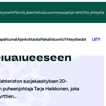
stysnetti
Päivitä jäsentietosi
Luonnonsuojelija-lehti
Ota yhteyttä
apahtumat
Ajankohtaista
Paikallisluonto
Yhteystiedot
LIITY
utustuttiin
elualueeseen
Vahteriston suojeluesityksen 20-
en puheenjohtaja Tarja Heikkonen, joka
yrttien…