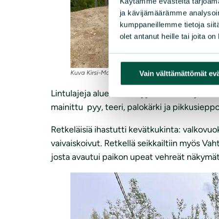
Käytämme evästeitä tarjoama
ja kävijämäärämme analysoim
kumppaneillemme tietoja siitä
olet antanut heille tai joita o
Kuva Kirsi-Marja Virtanen
Vain välttämättömät ev
Lintulajeja alueella viihtyy ainakin 47, jou
mainittu pyy, teeri, palokärki ja pikkusieppo
Retkeläisiä ihastutti kevätkukinta: valkovuok
vaivaiskoivut. Retkellä seikkailtiin myös
josta avautui paikon upeat vehreät näkymät 