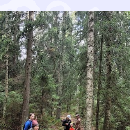
a johdatti neljä perhettä tutkimaan syksyistä metsää. Ha