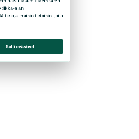
 ominaisuuksien tukemiseen
tiikka-alan
ietoja muihin tietoihin, joita
Salli evästeet