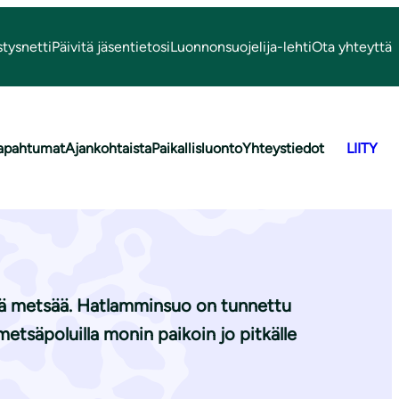
stysnetti
Päivitä jäsentietosi
Luonnonsuojelija-lehti
Ota yhteyttä
apahtumat
Ajankohtaista
Paikallisluonto
Yhteystiedot
LIITY
n syksyiseen
stä metsää. Hatlamminsuo on tunnettu
metsäpoluilla monin paikoin jo pitkälle