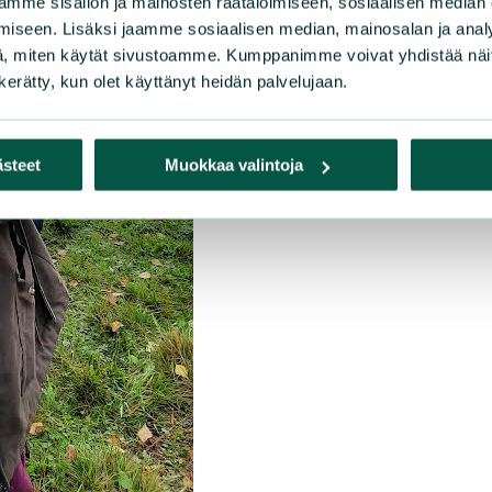
mme sisällön ja mainosten räätälöimiseen, sosiaalisen median
iseen. Lisäksi jaamme sosiaalisen median, mainosalan ja analy
, miten käytät sivustoamme. Kumppanimme voivat yhdistää näitä t
n kerätty, kun olet käyttänyt heidän palvelujaan.
ästeet
Muokkaa valintoja