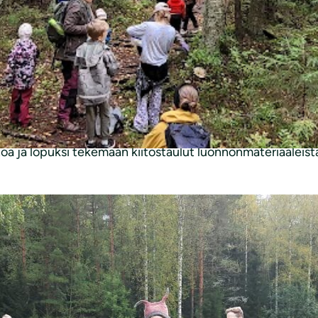
 myös suota ympäröivillä metsäpoluilla monin paikoin jo pit
eläisille parastaan.
nnokkaasti kaikkia metsän pieniä yksityiskohtia kannattaa a
kasti luupeilla, jotka antavat uudenlaisen näkövinkkelin 
lemään lukuisat sienet. Syksyn sienikausi alkaa olla jo tä
akin mukavia puuhia. Lapset pääsivät esimerkiksi rakenta
 ja lopuksi tekemään kiitostaulut luonnonmateriaaleista. 