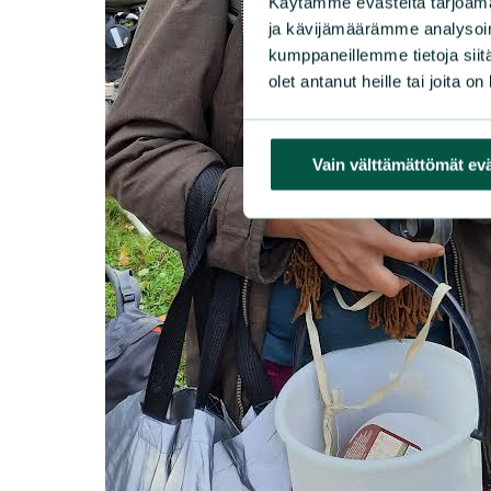
Käytämme evästeitä tarjoama
ja kävijämäärämme analysoim
kumppaneillemme tietoja siitä
olet antanut heille tai joita o
Vain välttämättömät ev