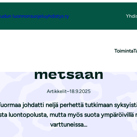
udun luonnonsuojeluyhdistys ry
Yhdi
minsuon syksyiseen metsään
Toiminta
T
vei Hatlamminsuo
metsään
Artikkelit
–
18.9.2025
a Tuormaa johdatti neljä perhettä tutkimaan syksyi
evasta luontopolusta, mutta myös suota ympäröivillä 
varttuneissa…