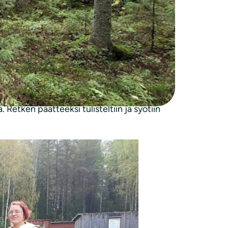
källe varttuneissa metsissä kelpaa nauttia
ikuistenkin ottaa mallia. Kaikki pääsivät
ympäristöön. Ötököitäkin vielä löytyi, mutta
ydessä vauhdissa.
maan eläimille pesää, havainnoimaan ja
Retken päätteeksi tulisteltiin ja syötiin