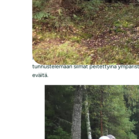
ja siellä sijaitsevasta luontopolusta, mutta
luonnon rauhasta. Syksyinen metsä antoi retk
Lasten luontaisesta kiinnostuksesta tutkia i
retkellä tutkimaan ympäristöään hyvinkin tar
kaikista eniten polun varteen saivat pysähte
Milla oli keksinyt perheen pienimmille muit
tunnustelemaan silmät peitettyinä ympäristöä
eväitä.