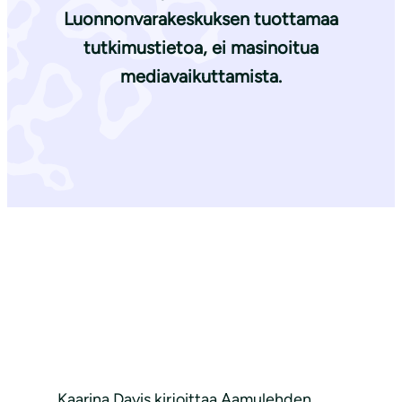
Luonnonvarakeskuksen tuottamaa
tutkimustietoa, ei masinoitua
mediavaikuttamista.
Kaarina Davis kirjoittaa Aamulehden