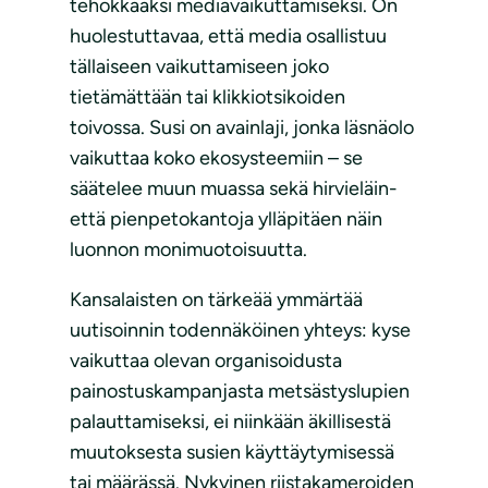
tehokkaaksi mediavaikuttamiseksi. On
huolestuttavaa, että media osallistuu
tällaiseen vaikuttamiseen joko
tietämättään tai klikkiotsikoiden
toivossa. Susi on avainlaji, jonka läsnäolo
vaikuttaa koko ekosysteemiin – se
säätelee muun muassa sekä hirvieläin-
että pienpetokantoja ylläpitäen näin
luonnon monimuotoisuutta.
Kansalaisten on tärkeää ymmärtää
uutisoinnin todennäköinen yhteys: kyse
vaikuttaa olevan organisoidusta
painostuskampanjasta metsästyslupien
palauttamiseksi, ei niinkään äkillisestä
muutoksesta susien käyttäytymisessä
tai määrässä. Nykyinen riistakameroiden