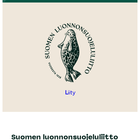
L
iity
Suomen luonnonsuojeluliitto