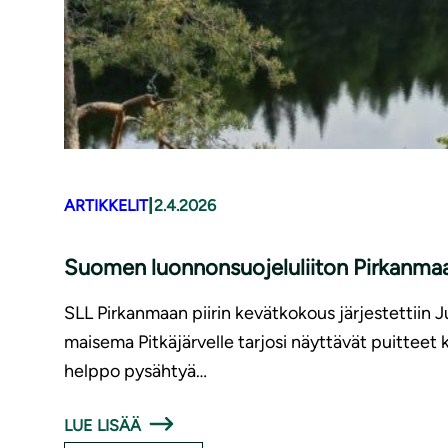
|
ARTIKKELIT
2.4.2026
Suomen luonnonsuojeluliiton Pirkanmaan
SLL Pirkanmaan piirin kevätkokous järjestettiin 
maisema Pitkäjärvelle tarjosi näyttävät puitteet k
helppo pysähtyä…
LUE LISÄÄ