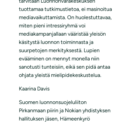
tarvitaan Luonnonvarakeskuksen
tuottamaa tutkimustietoa, ei masinoitua
mediavaikuttamista. On huolestuttavaa,
miten pieni intressiryhmä voi
mediakampanjallaan vääristää yleisön
käsitystä luonnon toiminnasta ja
suurpetojen merkityksestä. Lupien
evääminen on mennyt monella niin
sanotusti tunteisiin, eikä sen pidä antaa
ohjata yleistä mielipidekeskustelua.
Kaarina Davis
Suomen luonnonsuojeluliiton
Pirkanmaan piirin ja Nokian yhdistyksen
hallituksen jäsen, Hämeenkyrö