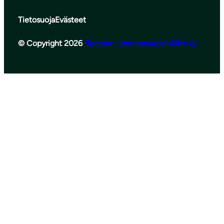
Tietosuoja
Evästeet
© Copyright 2026
Suomen luonnonsuojeluliitto ry