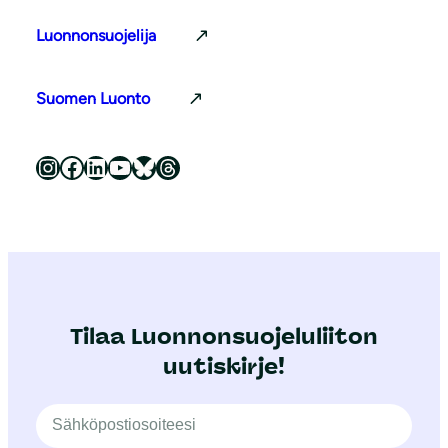
Luonnonsuojelija
Suomen Luonto
Luonnonsuojeluliitto Instagramissa
Luonnonsuojeluliitto Facebookissa
Luonnonsuojeluliitto LinkedInissä
Luonnonsuojeluliiton YouTube-kanava
Luonnonsuojeluliitto Blueskyssa
Luonnonsuojeluliitto Threadsissa
Tilaa Luonnonsuojeluliiton
uutiskirje!