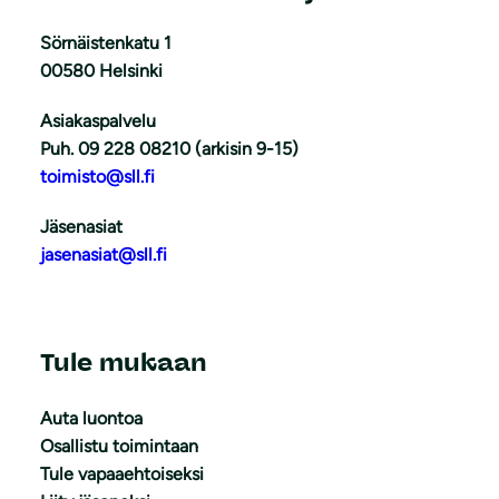
Sörnäistenkatu 1
00580 Helsinki
Asiakaspalvelu
Puh. 09 228 08210 (arkisin 9-15)
toimisto@sll.fi
Jäsenasiat
jasenasiat@sll.fi
Tule mukaan
Auta luontoa
Osallistu toimintaan
Tule vapaaehtoiseksi