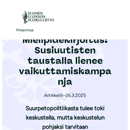
S
i
Etusivu
|
Ajankohtaista
|
Mielipidekirjoitus: Susiuutisten taustalla lienee vaikuttamiskampanja
i
r
Pirkanmaa
Mielipidekirjoitus:
r
y
Susiuutisten
s
taustalla lienee
i
vaikuttamiskampa
s
ä
nja
l
t
Artikkelit
–
26.3.2025
ö
Suurpetopolitiikasta tulee toki
ö
keskustella, mutta keskustelun
n
pohjaksi tarvitaan