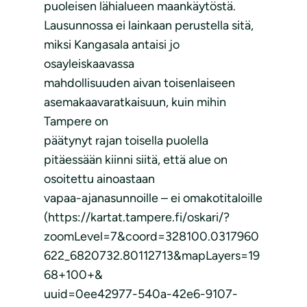
puoleisen lähialueen maankäytöstä.
Lausunnossa ei lainkaan perustella sitä,
miksi Kangasala antaisi jo
osayleiskaavassa
mahdollisuuden aivan toisenlaiseen
asemakaavaratkaisuun, kuin mihin
Tampere on
päätynyt rajan toisella puolella
pitäessään kiinni siitä, että alue on
osoitettu ainoastaan
vapaa-ajanasunnoille – ei omakotitaloille
(https://kartat.tampere.fi/oskari/?
zoomLevel=7&coord=328100.0317960
622_6820732.80112713&mapLayers=19
68+100+&
uuid=0ee42977-540a-42e6-9107-