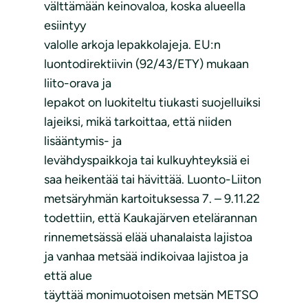
välttämään keinovaloa, koska alueella
esiintyy
valolle arkoja lepakkolajeja. EU:n
luontodirektiivin (92/43/ETY) mukaan
liito-orava ja
lepakot on luokiteltu tiukasti suojelluiksi
lajeiksi, mikä tarkoittaa, että niiden
lisääntymis- ja
levähdyspaikkoja tai kulkuyhteyksiä ei
saa heikentää tai hävittää. Luonto-Liiton
metsäryhmän kartoituksessa 7. – 9.11.22
todettiin, että Kaukajärven etelärannan
rinnemetsässä elää uhanalaista lajistoa
ja vanhaa metsää indikoivaa lajistoa ja
että alue
täyttää monimuotoisen metsän METSO