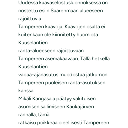
Uudessa kaavaselostusluonnoksessa on
nostettu esiin Saarenmaan alueeseen
rajoittuvia
Tampereen kaavoja. Kaavojen osalta ei
kuitenkaan ole kiinnitetty huomiota
Kuuselantien
ranta-alueeseen rajoittuvaan
Tampereen asemakaavaan. Tällä hetkellä
Kuuselantien
vapaa-ajanasutus muodostaa jatkumon
Tampereen puoleisen ranta-asutuksen
kanssa.
Mikäli Kangasala päätyy vakituisen
asumisen sallimiseen Kaukajärven
rannalla, tämä
ratkaisu poikkeaa oleellisesti Tampereen