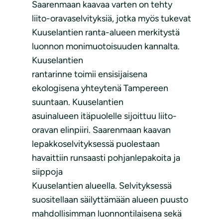
Saarenmaan kaavaa varten on tehty
liito-oravaselvityksiä, jotka myös tukevat
Kuuselantien ranta-alueen merkitystä
luonnon monimuotoisuuden kannalta.
Kuuselantien
rantarinne toimii ensisijaisena
ekologisena yhteytenä Tampereen
suuntaan. Kuuselantien
asuinalueen itäpuolelle sijoittuu liito-
oravan elinpiiri. Saarenmaan kaavan
lepakkoselvityksessä puolestaan
havaittiin runsaasti pohjanlepakoita ja
siippoja
Kuuselantien alueella. Selvityksessä
suositellaan säilyttämään alueen puusto
mahdollisimman luonnontilaisena sekä