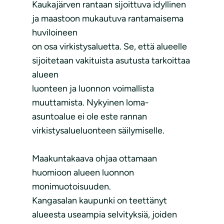
Kaukajärven rantaan sijoittuva idyllinen
ja maastoon mukautuva rantamaisema
huviloineen
on osa virkistysaluetta. Se, että alueelle
sijoitetaan vakituista asutusta tarkoittaa
alueen
luonteen ja luonnon voimallista
muuttamista. Nykyinen loma-
asuntoalue ei ole este rannan
virkistysalueluonteen säilymiselle.
Maakuntakaava ohjaa ottamaan
huomioon alueen luonnon
monimuotoisuuden.
Kangasalan kaupunki on teettänyt
alueesta useampia selvityksiä, joiden