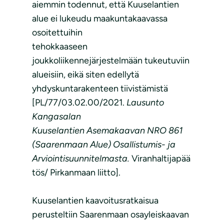
aiemmin todennut, että Kuuselantien
alue ei lukeudu maakuntakaavassa
osoitettuihin
tehokkaaseen
joukkoliikennejärjestelmään tukeutuviin
alueisiin, eikä siten edellytä
yhdyskuntarakenteen tiivistämistä
[PL/77/03.02.00/2021.
Lausunto
Kangasalan
Kuuselantien Asemakaavan NRO 861
(Saarenmaan Alue) Osallistumis- ja
Arviointisuunnitelmasta.
Viranhaltijapää
tös/ Pirkanmaan liitto].
Kuuselantien kaavoitusratkaisua
perusteltiin Saarenmaan osayleiskaavan