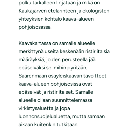
polku tarkalleen linjataan ja mikä on
Kaukajärven etelärinteen ja ekologisten
yhteyksien kohtalo kaava-alueen
pohjoisosassa.
Kaavakartassa on samalle alueelle
merkittynä useita keskenään ristiriitaisia
määräyksiä, joiden perusteella jää
epäselväksi se, mihin pyritään.
Saarenmaan osayleiskaavan tavoitteet
kaava-alueen pohjoisosissa ovat
epäselvät ja ristiriitaiset. Samalle
alueelle ollaan suunnittelemassa
virkistysaluetta ja jopa
luonnonsuojelualuetta, mutta samaan
aikaan kuitenkin tutkitaan