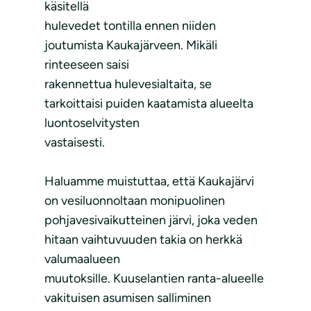
käsitellä
hulevedet tontilla ennen niiden
joutumista Kaukajärveen. Mikäli
rinteeseen saisi
rakennettua hulevesialtaita, se
tarkoittaisi puiden kaatamista alueelta
luontoselvitysten
vastaisesti.
Haluamme muistuttaa, että Kaukajärvi
on vesiluonnoltaan monipuolinen
pohjavesivaikutteinen järvi, joka veden
hitaan vaihtuvuuden takia on herkkä
valumaalueen
muutoksille. Kuuselantien ranta-alueelle
vakituisen asumisen salliminen