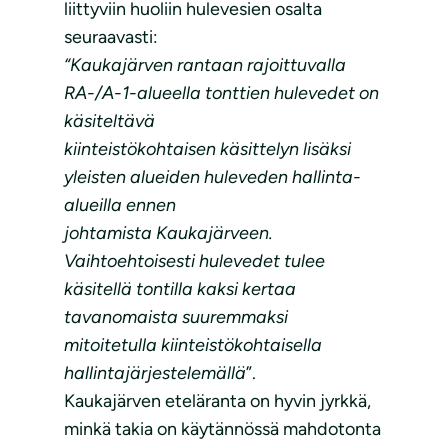
liittyviin huoliin hulevesien osalta
seuraavasti:
“Kaukajärven rantaan rajoittuvalla
RA-/A-1-alueella tonttien hulevedet on
käsiteltävä
kiinteistökohtaisen käsittelyn lisäksi
yleisten alueiden huleveden hallinta-
alueilla ennen
johtamista Kaukajärveen.
Vaihtoehtoisesti hulevedet tulee
käsitellä tontilla kaksi kertaa
tavanomaista suuremmaksi
mitoitetulla kiinteistökohtaisella
hallintajärjestelemällä
”.
Kaukajärven eteläranta on hyvin jyrkkä,
minkä takia on käytännössä mahdotonta