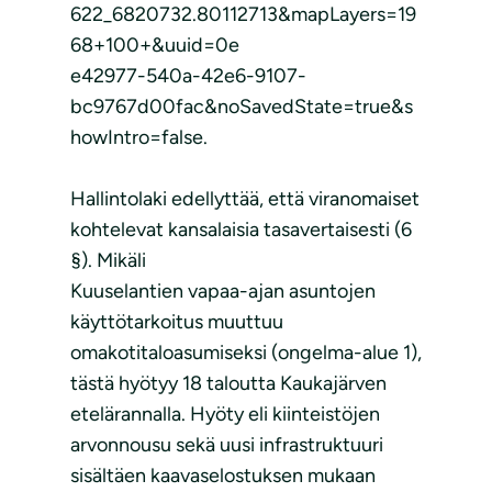
622_6820732.80112713&mapLayers=19
68+100+&uuid=0e
e42977-540a-42e6-9107-
bc9767d00fac&noSavedState=true&s
howIntro=false.
Hallintolaki edellyttää, että viranomaiset
kohtelevat kansalaisia tasavertaisesti (6
§). Mikäli
Kuuselantien vapaa-ajan asuntojen
käyttötarkoitus muuttuu
omakotitaloasumiseksi (ongelma-alue 1),
tästä hyötyy 18 taloutta Kaukajärven
etelärannalla. Hyöty eli kiinteistöjen
arvonnousu sekä uusi infrastruktuuri
sisältäen kaavaselostuksen mukaan