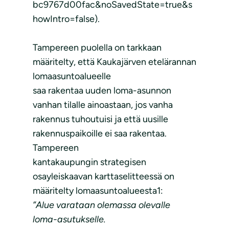
bc9767d00fac&noSavedState=true&s
howIntro=false).
Tampereen puolella on tarkkaan
määritelty, että Kaukajärven etelärannan
lomaasuntoalueelle
saa rakentaa uuden loma-asunnon
vanhan tilalle ainoastaan, jos vanha
rakennus tuhoutuisi ja että uusille
rakennuspaikoille ei saa rakentaa.
Tampereen
kantakaupungin strategisen
osayleiskaavan karttaselitteessä on
määritelty lomaasuntoalueesta1:
”Alue varataan olemassa olevalle
loma-asutukselle.