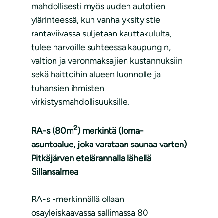
mahdollisesti myös uuden autotien
ylärinteessä, kun vanha yksityistie
rantaviivassa suljetaan kauttakululta,
tulee harvoille suhteessa kaupungin,
valtion ja veronmaksajien kustannuksiin
sekä haittoihin alueen luonnolle ja
tuhansien ihmisten
virkistysmahdollisuuksille.
2
RA-s (80m
) merkintä (loma-
asuntoalue, joka varataan saunaa varten)
Pitkäjärven etelärannalla lähellä
Sillansalmea
RA-s -merkinnällä ollaan
osayleiskaavassa sallimassa 80