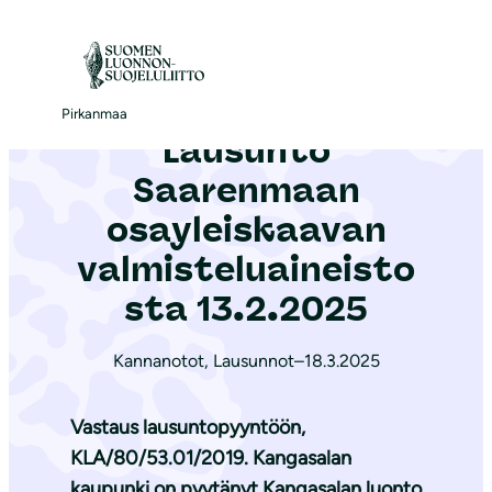
S
i
Etusivu
|
Ajankohtaista
|
Lausunto Saarenmaan osayleiskaavan valmisteluaineistosta 13.2.2025
i
r
Pirkanmaa
Lausunto
r
y
Saarenmaan
s
osayleiskaavan
i
valmisteluaineisto
s
ä
sta 13.2.2025
l
t
Kannanotot
,
Lausunnot
–
18.3.2025
ö
ö
Vastaus lausuntopyyntöön,
n
KLA/80/53.01/2019. Kangasalan
kaupunki on pyytänyt Kangasalan luonto