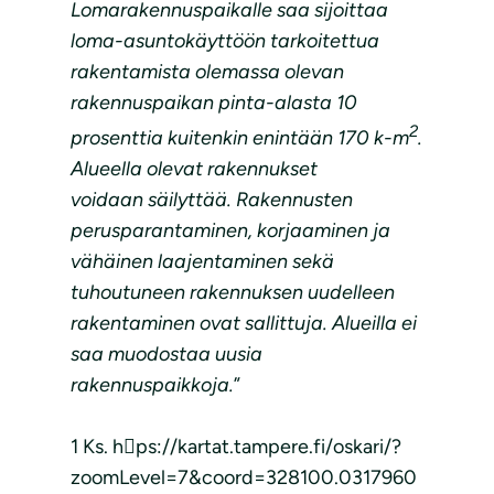
Lomarakennuspaikalle saa sijoittaa
loma-asuntokäyttöön tarkoitettua
rakentamista olemassa olevan
rakennuspaikan pinta-alasta 10
2
prosenttia kuitenkin enintään 170 k-m
.
Alueella olevat rakennukset
voidaan säilyttää. Rakennusten
perusparantaminen, korjaaminen ja
vähäinen laajentaminen sekä
tuhoutuneen rakennuksen uudelleen
rakentaminen ovat sallittuja. Alueilla ei
saa muodostaa uusia
rakennuspaikkoja.
”
1 Ks. h􀆩ps://kartat.tampere.fi/oskari/?
zoomLevel=7&coord=328100.0317960