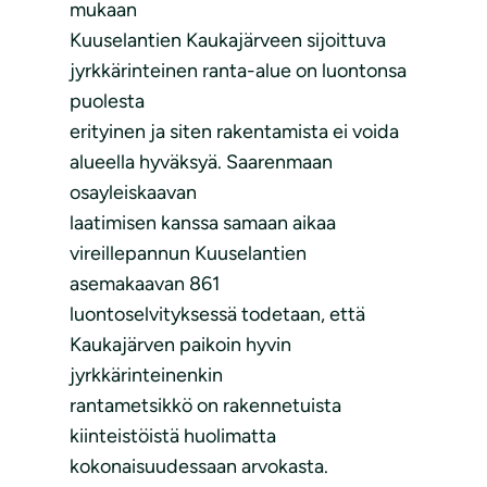
mukaan
Kuuselantien Kaukajärveen sijoittuva
jyrkkärinteinen ranta-alue on luontonsa
puolesta
erityinen ja siten rakentamista ei voida
alueella hyväksyä. Saarenmaan
osayleiskaavan
laatimisen kanssa samaan aikaa
vireillepannun Kuuselantien
asemakaavan 861
luontoselvityksessä todetaan, että
Kaukajärven paikoin hyvin
jyrkkärinteinenkin
rantametsikkö on rakennetuista
kiinteistöistä huolimatta
kokonaisuudessaan arvokasta.