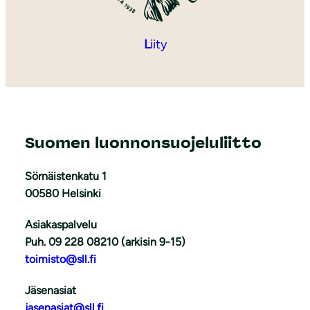
L
iity
Suomen luonnonsuojeluliitto
Sörnäistenkatu 1
00580 Helsinki
Asiakaspalvelu
Puh. 09 228 08210 (arkisin 9-15)
toimisto@sll.fi
Jäsenasiat
jasenasiat@sll.fi