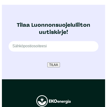
Tilaa Luonnonsuojeluliiton
uutiskirje!
TILAA