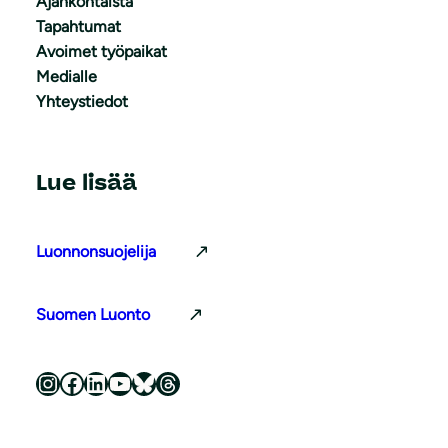
Ajankohtaista
Tapahtumat
Avoimet työpaikat
Medialle
Yhteystiedot
Lue lisää
Luonnonsuojelija
Suomen Luonto
Luonnonsuojeluliitto Instagramissa
Luonnonsuojeluliitto Facebookissa
Luonnonsuojeluliitto LinkedInissä
Luonnonsuojeluliiton YouTube-kanava
Luonnonsuojeluliitto Blueskyssa
Luonnonsuojeluliitto Threadsissa