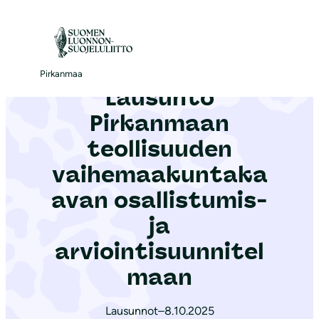
S
i
Etusivu
|
Ajankohtaista
|
Lausunto Pirkanmaan teollisuuden vaihemaakuntakaavan osallistumis- ja arviointisuunnitelmaan
i
r
Pirkanmaa
Lausunto
r
y
Pirkanmaan
s
teollisuuden
i
vaihemaakuntaka
s
ä
avan osallistumis-
l
ja
t
arviointisuunnitel
ö
maan
ö
n
Lausunnot
–
8.10.2025