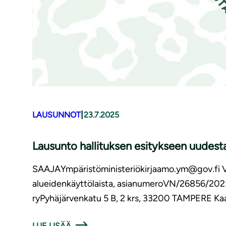
|
LAUSUNNOT
23.7.2025
Lausunto hallituksen esitykseen uudesta
SAAJAYmpäristöministeriökirjaamo.ym@gov.fi V
alueidenkäyttölaista, asianumeroVN/26856/20
ryPyhäjärvenkatu 5 B, 2 krs, 33200 TAMPERE Kaa
LUE LISÄÄ