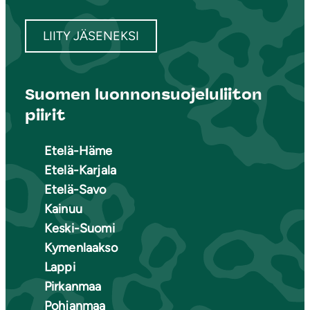
LIITY JÄSENEKSI
Suomen luonnonsuojeluliiton
piirit
Etelä-Häme
Etelä-Karjala
Etelä-Savo
Kainuu
Keski-Suomi
Kymenlaakso
Lappi
Pirkanmaa
Pohjanmaa