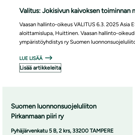
Valitus: Jokisivun kaivoksen toiminnan 
Vaasan hallinto-oikeus VALITUS 6.3. 2025 Asia
aloittamislupa, Huittinen. Vaasan hallinto-oike
ympäristöyhdistys ry Suomen luonnonsuojeluliit
LUE LISÄÄ
Lisää artikkeleita
Suomen luonnonsuojeluliiton
Pirkanmaan piiri ry
Pyhäjärvenkatu 5 B, 2 krs, 33200 TAMPERE