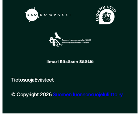
Tietosuoja
Evästeet
© Copyright 2026
Suomen luonnonsuojeluliitto ry