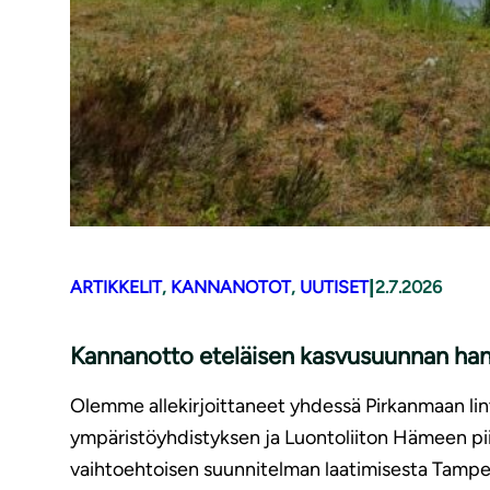
|
ARTIKKELIT
, 
KANNANOTOT
, 
UUTISET
2.7.2026
Kannanotto eteläisen kasvusuunnan han
Olemme allekirjoittaneet yhdessä Pirkanmaan lin
ympäristöyhdistyksen ja Luontoliiton Hämeen pi
vaihtoehtoisen suunnitelman laatimisesta Tampe