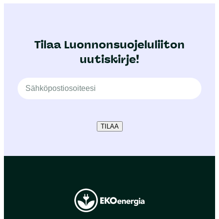
Tilaa Luonnonsuojeluliiton
uutiskirje!
TILAA