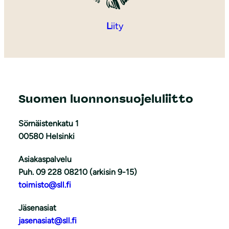
L
iity
Suomen luonnonsuojeluliitto
Sörnäistenkatu 1
00580 Helsinki
Asiakaspalvelu
Puh. 09 228 08210 (arkisin 9-15)
toimisto@sll.fi
Jäsenasiat
jasenasiat@sll.fi