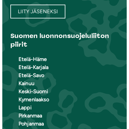
LIITY JÄSENEKSI
Suomen luonnonsuojeluliiton
piirit
Etelä-Häme
Etelä-Karjala
Etelä-Savo
Kainuu
Keski-Suomi
Kymenlaakso
Lappi
Pirkanmaa
Pohjanmaa