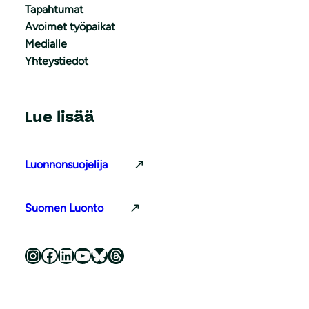
Tapahtumat
Avoimet työpaikat
Medialle
Yhteystiedot
Lue lisää
Luonnonsuojelija
Suomen Luonto
Luonnonsuojeluliitto Instagramissa
Luonnonsuojeluliitto Facebookissa
Luonnonsuojeluliitto LinkedInissä
Luonnonsuojeluliiton YouTube-kanava
Luonnonsuojeluliitto Blueskyssa
Luonnonsuojeluliitto Threadsissa