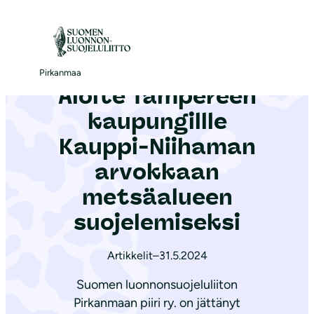
S
i
Etusivu
|
Ajankohtaista
|
Aloite Tampereen kaupungillle Kauppi-Niihaman arvokkaan metsäalueen suojelemiseksi
i
r
Pirkanmaa
Aloite Tampereen
r
y
kaupungillle
s
Kauppi-Niihaman
i
arvokkaan
s
ä
metsäalueen
l
suojelemiseksi
t
ö
Artikkelit
–
31.5.2024
ö
Suomen luonnonsuojeluliiton
n
Pirkanmaan piiri ry. on jättänyt