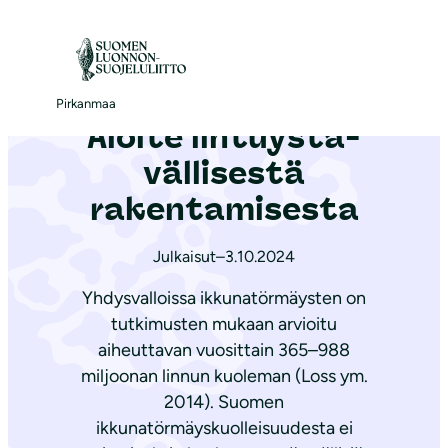
S
i
Etusivu
|
Ajankohtaista
|
Aloite lin­tu­ys­tä­väl­li­ses­tä rakentamisesta
i
r
Pirkanmaa
Aloite lin­tu­ys­tä­
r
y
väl­li­ses­tä
s
rakentamisesta
i
s
Julkaisut
–
3.10.2024
ä
Yhdysvalloissa ikkunatörmäysten on
l
tutkimusten mukaan arvioitu
t
aiheuttavan vuosittain 365–988
ö
miljoonan linnun kuoleman (Loss ym.
ö
2014). Suomen
n
ikkunatörmäyskuolleisuudesta ei