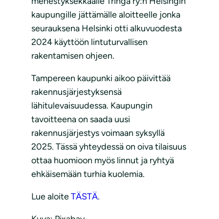
menestyksekkäälle Tringa ry:n Helsingin
kaupungille jättämälle aloitteelle jonka
seurauksena Helsinki otti alkuvuodesta
2024 käyttöön lintuturvallisen
rakentamisen ohjeen.
Tampereen kaupunki aikoo päivittää
rakennusjärjestyksensä
lähitulevaisuudessa. Kaupungin
tavoitteena on saada uusi
rakennusjärjestys voimaan syksyllä
2025. Tässä yhteydessä on oiva tilaisuus
ottaa huomioon myös linnut ja ryhtyä
ehkäisemään turhia kuolemia.
Lue aloite
TÄSTÄ
.