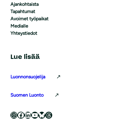
Ajankohtaista
Tapahtumat
Avoimet työpaikat
Medialle
Yhteystiedot
Lue lisää
Luonnonsuojelija
Suomen Luonto
Luonnonsuojeluliitto Instagramissa
Luonnonsuojeluliitto Facebookissa
Luonnonsuojeluliitto LinkedInissä
Luonnonsuojeluliiton YouTube-kanava
Luonnonsuojeluliitto Blueskyssa
Luonnonsuojeluliitto Threadsissa