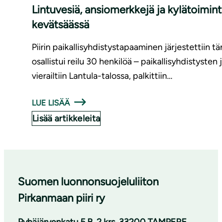
Lintuvesiä, ansiomerkkejä ja kylätoimintaa – 
kevätsäässä
Piirin paikallisyhdistystapaaminen järjestettiin 
osallistui reilu 30 henkilöä – paikallisyhdistysten
vierailtiin Lantula-talossa, palkittiin…
LUE LISÄÄ
Lisää artikkeleita
Suomen luonnonsuojeluliiton
Pirkanmaan piiri ry
Pyhäjärvenkatu 5 B, 2 krs, 33200 TAMPERE