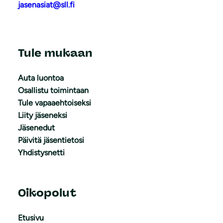
jasenasiat@sll.fi
Tule mukaan
Auta luontoa
Osallistu toimintaan
Tule vapaaehtoiseksi
Liity jäseneksi
Jäsenedut
Päivitä jäsentietosi
Yhdistysnetti
Oikopolut
Etusivu