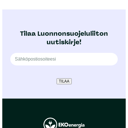
Tilaa Luonnonsuojeluliiton
uutiskirje!
TILAA