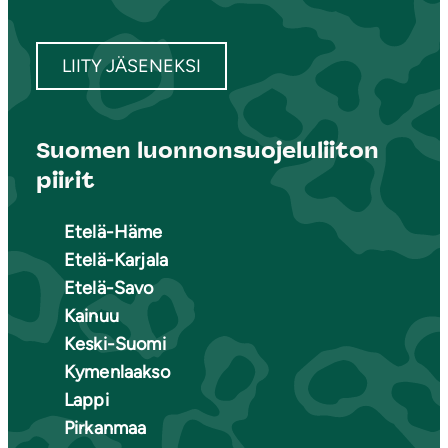
LIITY JÄSENEKSI
Suomen luonnonsuojeluliiton
piirit
Etelä-Häme
Etelä-Karjala
Etelä-Savo
Kainuu
Keski-Suomi
Kymenlaakso
Lappi
Pirkanmaa