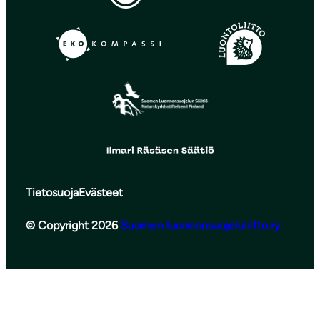
Tietosuoja
Evästeet
© Copyright 2026
Suomen luonnonsuojeluliitto ry