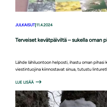
|
JULKAISUT
11.4.2024
Terveiset kevätpäiviltä – sukella oman p
Lähde lähiluontoon helposti, ihastu oman pihasi k
viestintuojina kiinnostavat sinua, tutustu lintur
LUE LISÄÄ