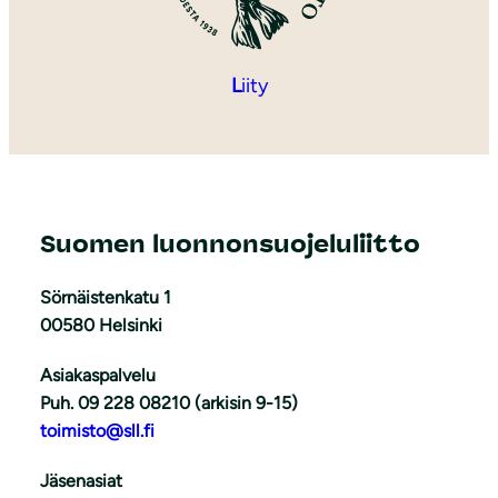
L
iity
Suomen luonnonsuojeluliitto
Sörnäistenkatu 1
00580 Helsinki
Asiakaspalvelu
Puh. 09 228 08210 (arkisin 9-15)
toimisto@sll.fi
Jäsenasiat