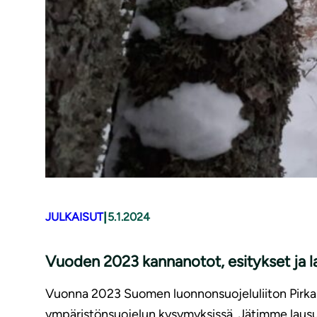
|
JULKAISUT
5.1.2024
Vuoden 2023 kannanotot, esitykset ja 
Vuonna 2023 Suomen luonnonsuojeluliiton Pirkanma
ympäristönsuojelun kysymyksissä. Jätimme lausun