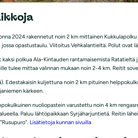
aikkoja
onna 2024 rakennetut noin 2 km mittainen Kukkulapolku j
jossa opastustaulu. Viitoitus Vehkalantieltä. Polut ovat
 kaksi polkua Ala-Kintauden rantamaisemista Ratatieltä j
lle tulee mittaa valinnan mukaan noin 2-4 km. Reitit sov
ä). Edestakaisin kuljettuna noin 2 km pituinen helppokul
janiemen kärkeen.
lppokulkuinen nuoliopastein varustettu noin 4 km rengasre
lueella. Paluu lähtöpaikkaan Syrjäharjuntietä. Reitin läh
 ”Rusupuro”.
Lisätietoja kunnan sivuilla