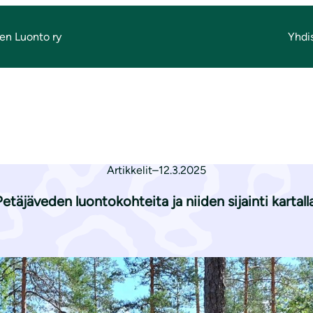
en Luonto ry
Yhdi
 lähiluonnossa
rkisty lähiluonno
Artikkelit
–
12.3.2025
Petäjäveden luontokohteita ja niiden sijainti kartalla