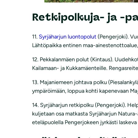
Retkipolkuja- ja -p
11.
Syrjäharjun luontopolut
(Pengerjoki). Vu
Lähtöpaikka entinen maa-ainestenottoalue, 
12. Pekkalanmäen polut (Kintaus). Uudehkot
Kailamaan- ja Kukkamäenteille. Rengasreitei
13. Majaniemeen johtava polku (Piesalankyl
ympäröimään, loppua kohti kapenevaan Ma
14. Syrjäharjun retkipolku (Pengerjoki). He
kuljetaan osa matkasta Syrjäharjun Natura-a
eteläpuolella Pengerjokeen jyrkästi laskeva