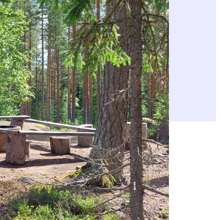
katselemme ja kuuntelemme luontoa ihan
ohjeet ja opaskartat tunnetuimmille