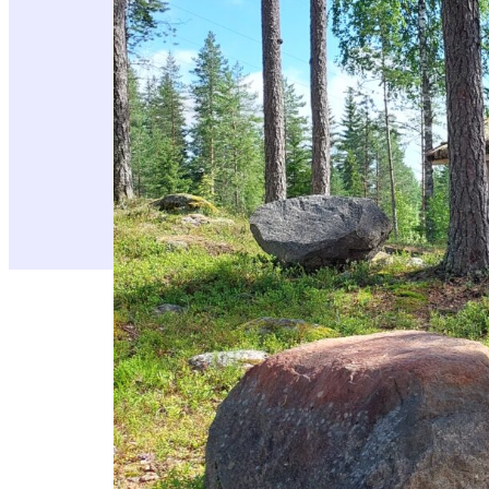
Erilaisia luontokoh
Lähiluonnossa useimmin liikumme ulkoilemas
muuten vaan.
Petäjäveden kunnan verkkosiv
paikallisille retkikohteille, joita ovat (numer