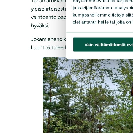
Tähän artikkeliin on koottu ja ryhmitelty muit
Käytämme evästeitä tarjoama
ja kävijämäärämme analysoim
yleispiirteisesti kartalla. Tarkemmat kartat o
kumppaneillemme tietoja siitä
vaihtoehto paperiselle kartalle. Mielenkiintoi
olet antanut heille tai joita o
hyväksi.
Jokamiehenoikeuden nojalla kaikilla on mahd
Vain välttämättömät ev
Luontoa tulee kunnioittaa ja roskaamista tu