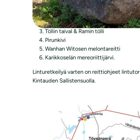
Teerijärvensuo-Tampinkierros
Karhunahas
Töllin taival & Ramin tölli
Pirunkivi
Wanhan Witosen melontareitti
Karikkoselän mereoriittijärvi.
Linturetkeilyä varten on reittiohjeet lintuto
Kintauden Sallistensuolla.