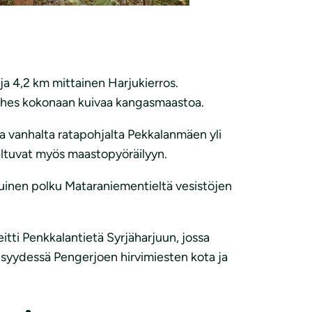
a 4,2 km mittainen Harjukierros.
 lähes kokonaan kuivaa kangasmaastoa.
a vanhalta ratapohjalta Pekkalanmäen yli
eltuvat myös maastopyöräilyyn.
kuinen polku Mataraniementieltä vesistöjen
itti Penkkalantietä Syrjäharjuun, jossa
eisyydessä Pengerjoen hirvimiesten kota ja