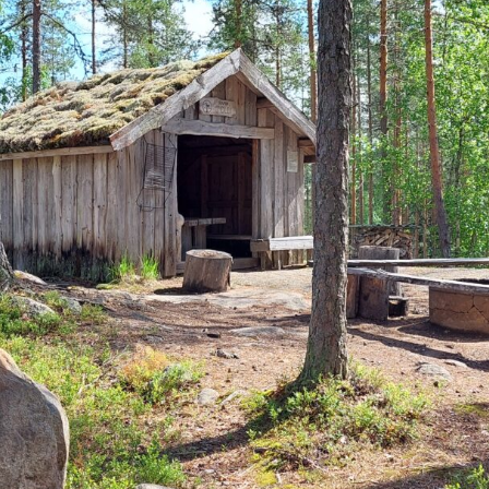
teita Petäjävedellä
sa, marjastamassa, metsästys- tai kalastusretkillä tai 
uilta
ja reittiopasteista löytyvät yksityiskohtaiset reitti
ot viittaavat kartan numerointiin):