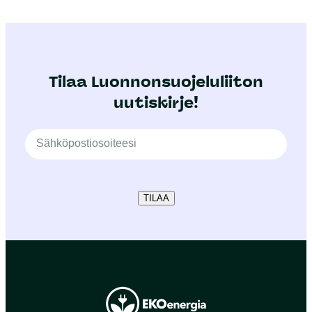
Tilaa Luonnonsuojeluliiton
uutiskirje!
TILAA