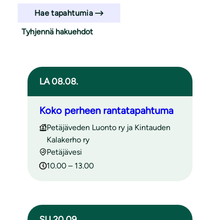
Hae tapahtumia
Tyhjennä hakuehdot
Haun tulokset
LA 08.08.
Koko perheen rantatapahtuma
Petäjäveden Luonto ry ja Kintauden
Kalakerho ry
Petäjävesi
10.00 – 13.00
SU 20.09.