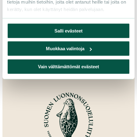
Pohjanmaa
tietoja muihin tietoihin, joita olet antanut heille tai joita on
kerätty, kun olet käyttänyt heidän palvelujaan.
Pohjois-Karjala
Pohjois-Pohjanmaa
Pohjois-Savo
Salli evästeet
Satakunta
Uusimaa
Muokkaa valintoja
Varsinais-Suomi
Vain välttämättömät evästeet