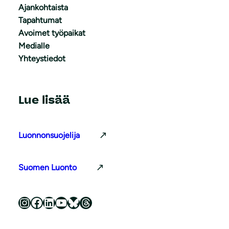
Ajankohtaista
Tapahtumat
Avoimet työpaikat
Medialle
Yhteystiedot
Lue lisää
Luonnonsuojelija
Suomen Luonto
Luonnonsuojeluliitto Instagramissa
Luonnonsuojeluliitto Facebookissa
Luonnonsuojeluliitto LinkedInissä
Luonnonsuojeluliiton YouTube-kanava
Luonnonsuojeluliitto Blueskyssa
Luonnonsuojeluliitto Threadsissa