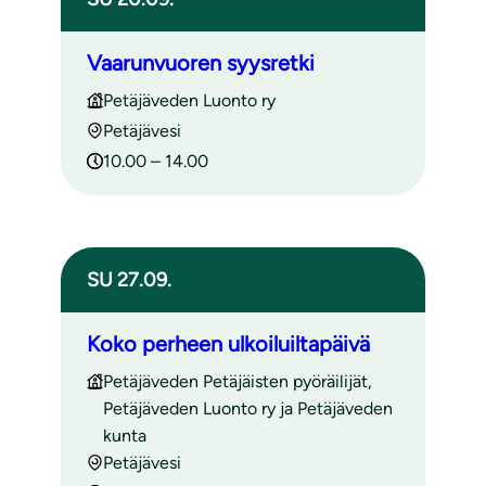
Vaarunvuoren syysretki
Petäjäveden Luonto ry
Petäjävesi
10.00 – 14.00
SU 27.09.
Koko perheen ulkoiluiltapäivä
Petäjäveden Petäjäisten pyöräilijät,
Petäjäveden Luonto ry ja Petäjäveden
kunta
Petäjävesi