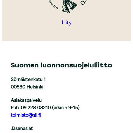
L
iity
Suomen luonnonsuojeluliitto
Sörnäistenkatu 1
00580 Helsinki
Asiakaspalvelu
Puh. 09 228 08210 (arkisin 9-15)
toimisto@sll.fi
Jäsenasiat