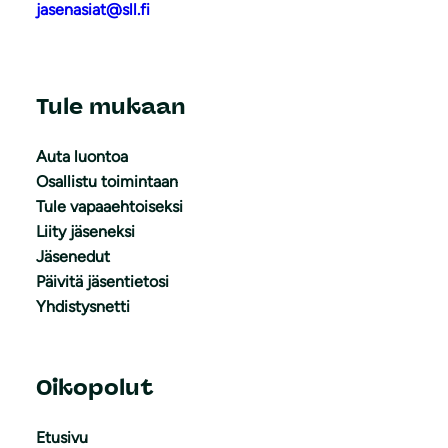
jasenasiat@sll.fi
Tule mukaan
Auta luontoa
Osallistu toimintaan
Tule vapaaehtoiseksi
Liity jäseneksi
Jäsenedut
Päivitä jäsentietosi
Yhdistysnetti
Oikopolut
Etusivu