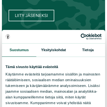
LIITY JÄSENEKSI
Suomen luonnonsuojeluliiton
piirit
Suostumus
Yksityiskohdat
Tietoja
Etelä-Häme
Etelä-Karjala
Tämä sivusto käyttää evästeitä
Etelä-Savo
Käytämme evästeitä tarjoamamme sisällön ja mainosten
Kainuu
räätälöimiseen, sosiaalisen median ominaisuuksien
Keski-Suomi
tukemiseen ja kävijämäärämme analysoimiseen. Lisäksi
Kymenlaakso
jaamme sosiaalisen median, mainosalan ja analytiikka-
Lappi
alan kumppaneillemme tietoja siitä, miten käytät
Pirkanmaa
sivustoamme. Kumppanimme voivat yhdistää näitä