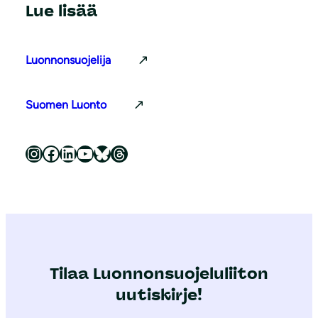
Lue lisää
Luonnonsuojelija
Suomen Luonto
Luonnonsuojeluliitto Instagramissa
Luonnonsuojeluliitto Facebookissa
Luonnonsuojeluliitto LinkedInissä
Luonnonsuojeluliiton YouTube-kanava
Luonnonsuojeluliitto Blueskyssa
Luonnonsuojeluliitto Threadsissa
Tilaa Luonnonsuojeluliiton
uutiskirje!