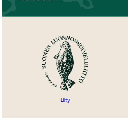
L
iity