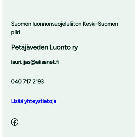
Suomen luonnonsuojeluliiton Keski-Suomen
piiri
Petäjäveden Luonto ry
lauri.ijas@elisanet.fi
040 717 2193
Lisää yhteystietoja
Facebook