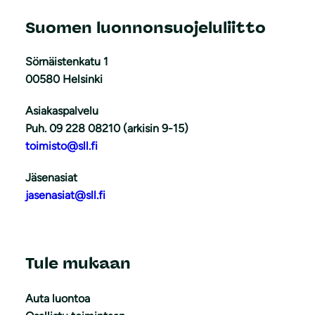
Suomen luonnonsuojeluliitto
Sörnäistenkatu 1
00580 Helsinki
Asiakaspalvelu
Puh. 09 228 08210 (arkisin 9-15)
toimisto@sll.fi
Jäsenasiat
jasenasiat@sll.fi
Tule mukaan
Auta luontoa