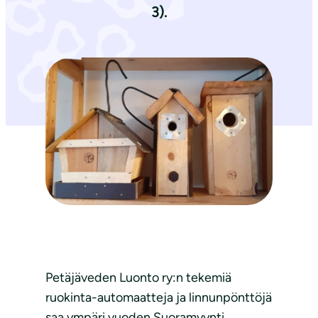
3).
Petäjäveden Luonto ry:n tekemiä
ruokinta-automaatteja ja linnunpönttöjä
saa ympäri vuoden Suoramyynti