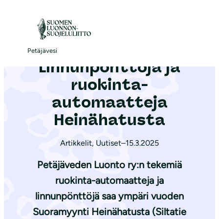
S
i
Etusivu
|
Ajankohtaista
|
Lin­nun­pönt­tö­jä ja ruokinta-automaatteja Heinähatusta
i
r
Petäjävesi
Lin­nun­pönt­tö­jä ja
r
y
ruokinta-
s
automaatteja
i
Heinähatusta
s
ä
Artikkelit
,
Uutiset
–
15.3.2025
l
t
Petäjäveden Luonto ry:n tekemiä
ö
ruokinta-automaatteja ja
ö
linnunpönttöjä saa ympäri vuoden
n
Suoramyynti Heinähatusta (Siltatie