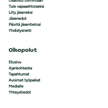
Osallistu toimintaan
Tule vapaaehtoiseksi
Liity jäseneksi
Jäsenedut
Päivitä jäsentietosi
Yhdistysnetti
Oikopolut
Etusivu
Ajankohtaista
Tapahtumat
Avoimet työpaikat
Medialle
Yhteystiedot