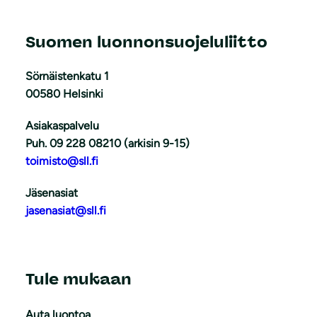
Suomen luonnonsuojeluliitto
Sörnäistenkatu 1
00580 Helsinki
Asiakaspalvelu
Puh. 09 228 08210 (arkisin 9-15)
toimisto@sll.fi
Jäsenasiat
jasenasiat@sll.fi
Tule mukaan
Auta luontoa