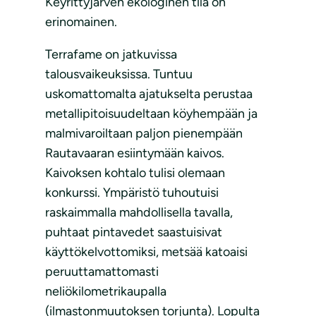
Keyrittyjärven ekologinen tila on
erinomainen.
Terrafame on jatkuvissa
talousvaikeuksissa. Tuntuu
uskomattomalta ajatukselta perustaa
metallipitoisuudeltaan köyhempään ja
malmivaroiltaan paljon pienempään
Rautavaaran esiintymään kaivos.
Kaivoksen kohtalo tulisi olemaan
konkurssi. Ympäristö tuhoutuisi
raskaimmalla mahdollisella tavalla,
puhtaat pintavedet saastuisivat
käyttökelvottomiksi, metsää katoaisi
peruuttamattomasti
neliökilometrikaupalla
(ilmastonmuutoksen torjunta). Lopulta