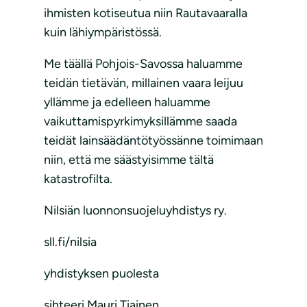
ihmisten kotiseutua niin Rautavaaralla
kuin lähiympäristössä.
Me täällä Pohjois-Savossa haluamme
teidän tietävän, millainen vaara leijuu
yllämme ja edelleen haluamme
vaikuttamispyrkimyksillämme saada
teidät lainsäädäntötyössänne toimimaan
niin, että me säästyisimme tältä
katastrofilta.
Nilsiän luonnonsuojeluyhdistys ry.
sll.fi/nilsia
yhdistyksen puolesta
sihteeri Mauri Tiainen