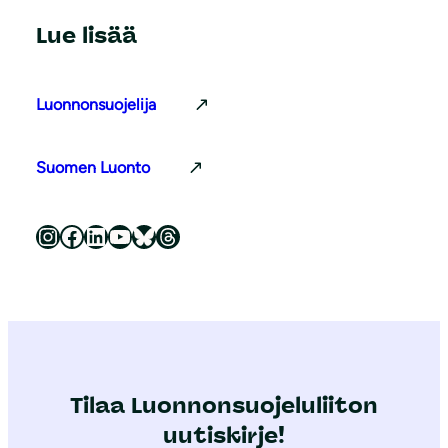
Lue lisää
Luonnonsuojelija
Suomen Luonto
Luonnonsuojeluliitto Instagramissa
Luonnonsuojeluliitto Facebookissa
Luonnonsuojeluliitto LinkedInissä
Luonnonsuojeluliiton YouTube-kanava
Luonnonsuojeluliitto Blueskyssa
Luonnonsuojeluliitto Threadsissa
Tilaa Luonnonsuojeluliiton
uutiskirje!