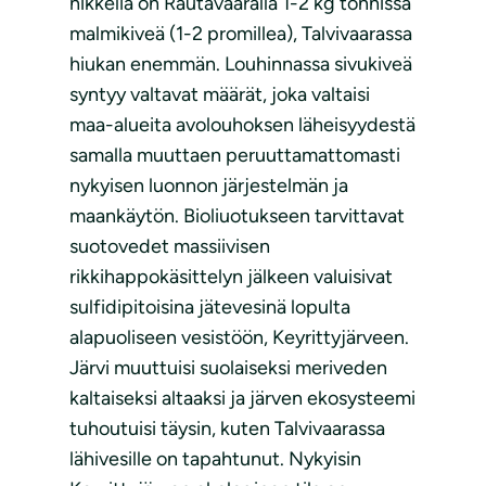
nikkeliä on Rautavaaralla 1-2 kg tonnissa
malmikiveä (1-2 promillea), Talvivaarassa
hiukan enemmän. Louhinnassa sivukiveä
syntyy valtavat määrät, joka valtaisi
maa-alueita avolouhoksen läheisyydestä
samalla muuttaen peruuttamattomasti
nykyisen luonnon järjestelmän ja
maankäytön. Bioliuotukseen tarvittavat
suotovedet massiivisen
rikkihappokäsittelyn jälkeen valuisivat
sulfidipitoisina jätevesinä lopulta
alapuoliseen vesistöön, Keyrittyjärveen.
Järvi muuttuisi suolaiseksi meriveden
kaltaiseksi altaaksi ja järven ekosysteemi
tuhoutuisi täysin, kuten Talvivaarassa
lähivesille on tapahtunut. Nykyisin