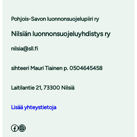
Pohjois-Savon luonnonsuojelupiiri ry
Nilsiän luonnonsuojeluyhdistys ry
nilsia@sll.fi
sihteeri
Mauri Tiainen p. 0504645458
Laitilantie 21, 73300 Nilsiä
Lisää yhteystietoja
Facebook
Instagram