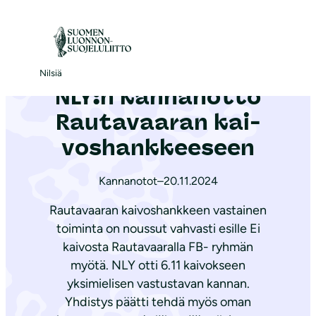
S
i
Etusivu
|
Ajankohtaista
|
NLY:n kannanotto Rautavaaran kai­vos­hank­kee­seen
i
r
Nilsiä
NLY:n kannanotto
r
y
Rautavaaran kai­
s
vos­hank­kee­seen
i
s
Kannanotot
–
20.11.2024
ä
Rautavaaran kaivoshankkeen vastainen
l
toiminta on noussut vahvasti esille Ei
t
kaivosta Rautavaaralla FB- ryhmän
ö
myötä. NLY otti 6.11 kaivokseen
ö
yksimielisen vastustavan kannan.
n
Yhdistys päätti tehdä myös oman