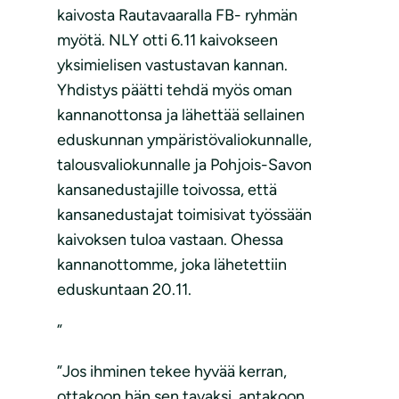
kaivosta Rautavaaralla FB- ryhmän
myötä. NLY otti 6.11 kaivokseen
yksimielisen vastustavan kannan.
Yhdistys päätti tehdä myös oman
kannanottonsa ja lähettää sellainen
eduskunnan ympäristövaliokunnalle,
talousvaliokunnalle ja Pohjois-Savon
kansanedustajille toivossa, että
kansanedustajat toimisivat työssään
kaivoksen tuloa vastaan. Ohessa
kannanottomme, joka lähetettiin
eduskuntaan 20.11.
”
”Jos ihminen tekee hyvää kerran,
ottakoon hän sen tavaksi, antakoon