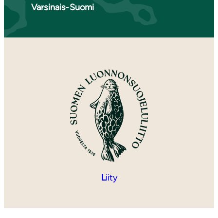
Varsinais-Suomi
L
iity