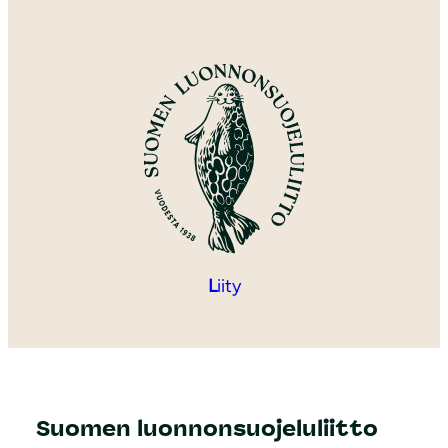
L
iity
Suomen luonnonsuojeluliitto