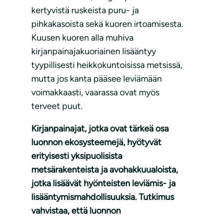
kertyvistä ruskeista puru- ja
pihkakasoista sekä kuoren irtoamisesta.
Kuusen kuoren alla muhiva
kirjanpainajakuoriainen lisääntyy
tyypillisesti heikkokuntoisissa metsissä,
mutta jos kanta pääsee leviämään
voimakkaasti, vaarassa ovat myös
terveet puut.
Kirjanpainajat, jotka ovat tärkeä osa
luonnon ekosysteemejä, hyötyvät
erityisesti yksipuolisista
metsärakenteista ja avohakkuualoista,
jotka lisäävät hyönteisten leviämis- ja
lisääntymismahdollisuuksia. Tutkimus
vahvistaa, että luonnon