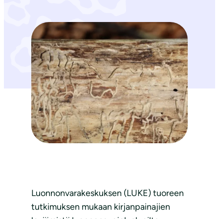
Luonnonvarakeskuksen (LUKE) tuoreen
tutkimuksen mukaan kirjanpainajien