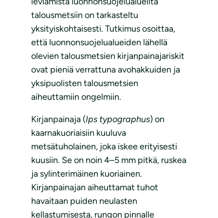
leviämistä luonnonsuojelualueilta
talousmetsiin on tarkasteltu
yksityiskohtaisesti. Tutkimus osoittaa,
että luonnonsuojelualueiden lähellä
olevien talousmetsien kirjanpainajariskit
ovat pieniä verrattuna avohakkuiden ja
yksipuolisten talousmetsien
aiheuttamiin ongelmiin.
Kirjanpainaja (
Ips typographus
) on
kaarnakuoriaisiin kuuluva
metsätuholainen, joka iskee erityisesti
kuusiin. Se on noin 4–5 mm pitkä, ruskea
ja sylinterimäinen kuoriainen.
Kirjanpainajan aiheuttamat tuhot
havaitaan puiden neulasten
kellastumisesta, rungon pinnalle