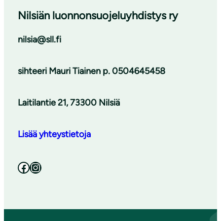
Nilsiän luonnonsuojeluyhdistys ry
nilsia@sll.fi
sihteeri
Mauri Tiainen p. 0504645458
Laitilantie 21, 73300 Nilsiä
Lisää yhteystietoja
Facebook
Instagram