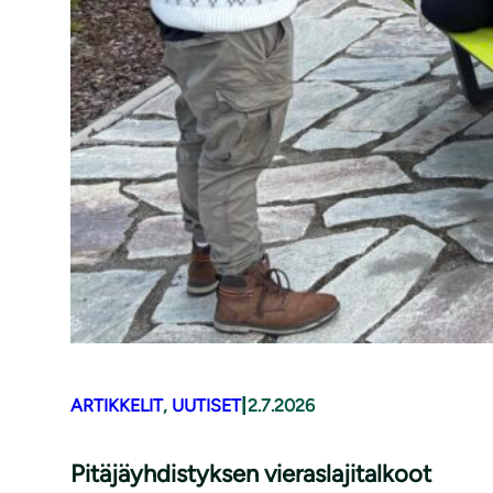
|
ARTIKKELIT
, 
UUTISET
2.7.2026
Pitäjäyhdistyksen vieraslajitalkoot