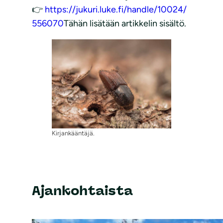
👉
https://jukuri.luke.fi/handle/10024/
556070
Tähän lisätään artikkelin sisältö.
Kirjankääntäjä.
Ajankohtaista