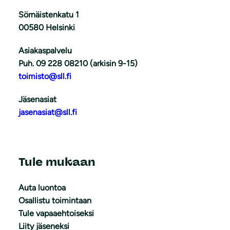
Sörnäistenkatu 1
00580 Helsinki
Asiakaspalvelu
Puh. 09 228 08210 (arkisin 9-15)
toimisto@sll.fi
Jäsenasiat
jasenasiat@sll.fi
Tule mukaan
Auta luontoa
Osallistu toimintaan
Tule vapaaehtoiseksi
Liity jäseneksi