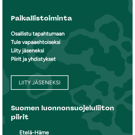
Paikallistoiminta
Osallistu tapahtumaan
Tule vapaaehtoiseksi
Liity jäseneksi
Piirit ja yhdistykset
LIITY JÄSENEKSI
Suomen luonnonsuojeluliiton
piirit
Etelä-Häme