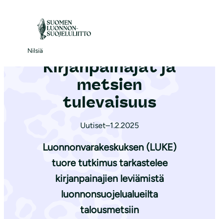
S
i
Etusivu
|
Ajankohtaista
|
Kirjanpainajat ja metsien tulevaisuus
i
r
Nilsiä
Kirjanpainajat ja
r
y
metsien
s
tulevaisuus
i
s
Uutiset
–
1.2.2025
ä
Luonnonvarakeskuksen (LUKE)
l
t
tuore tutkimus tarkastelee
ö
kirjanpainajien leviämistä
ö
luonnonsuojelualueilta
n
talousmetsiin