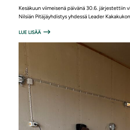
Kesäkuun viimeisenä päivänä 30.6. järjestettiin 
Nilsiän Pitäjäyhdistys yhdessä Leader Kakakukon j
LUE LISÄÄ