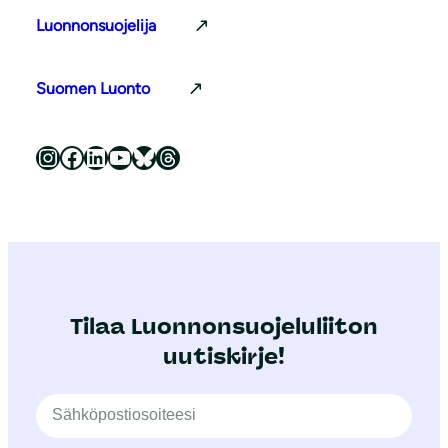
Luonnonsuojelija
Suomen Luonto
Luonnonsuojeluliitto Instagramissa
Luonnonsuojeluliitto Facebookissa
Luonnonsuojeluliitto LinkedInissä
Luonnonsuojeluliiton YouTube-kanava
Luonnonsuojeluliitto Blueskyssa
Luonnonsuojeluliitto Threadsissa
Tilaa Luonnonsuojeluliiton
uutiskirje!