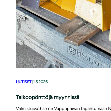
|
UUTISET
1.5.2026
Talkoopönttöjä myynnissä
Valmistuivathan ne Vappupäivän tapahtumaan Nilsi