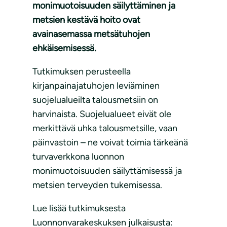
monimuotoisuuden säilyttäminen ja
metsien kestävä hoito ovat
avainasemassa metsätuhojen
ehkäisemisessä.
Tutkimuksen perusteella
kirjanpainajatuhojen leviäminen
suojelualueilta talousmetsiin on
harvinaista. Suojelualueet eivät ole
merkittävä uhka talousmetsille, vaan
päinvastoin – ne voivat toimia tärkeänä
turvaverkkona luonnon
monimuotoisuuden säilyttämisessä ja
metsien terveyden tukemisessa.
Lue lisää tutkimuksesta
Luonnonvarakeskuksen julkaisusta: