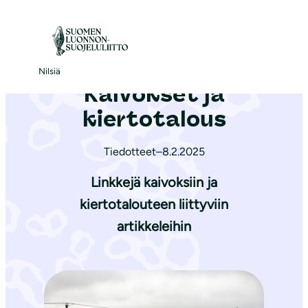
S
i
Etusivu
|
Ajankohtaista
|
Kaivokset ja kiertotalous
i
r
Nilsiä
Kaivokset ja
r
y
kiertotalous
s
i
Tiedotteet
–
8.2.2025
s
Linkkejä kaivoksiin ja
ä
kiertotalouteen liittyviin
l
artikkeleihin
t
ö
ö
n