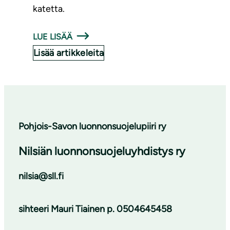
katetta.
LUE LISÄÄ
Lisää artikkeleita
Pohjois-Savon luonnonsuojelupiiri ry
Nilsiän luonnonsuojeluyhdistys ry
nilsia@sll.fi
sihteeri
Mauri Tiainen p. 0504645458