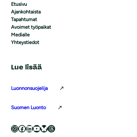
Etusivu
Ajankohtaista
Tapahtumat
Avoimet työpaikat
Medialle
Yhteystiedot
Lue lisää
Luonnonsuojelija
Suomen Luonto
Luonnonsuojeluliitto Instagramissa
Luonnonsuojeluliitto Facebookissa
Luonnonsuojeluliitto LinkedInissä
Luonnonsuojeluliiton YouTube-kanava
Luonnonsuojeluliitto Blueskyssa
Luonnonsuojeluliitto Threadsissa