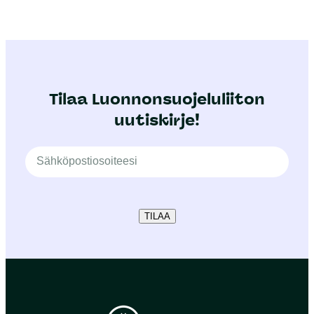
Tilaa Luonnonsuojeluliiton
uutiskirje!
TILAA