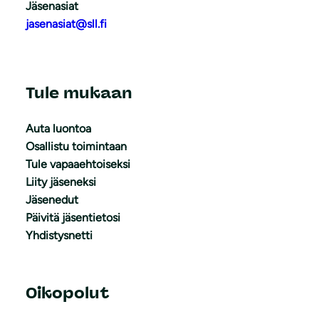
Jäsenasiat
jasenasiat@sll.fi
Tule mukaan
Auta luontoa
Osallistu toimintaan
Tule vapaaehtoiseksi
Liity jäseneksi
Jäsenedut
Päivitä jäsentietosi
Yhdistysnetti
Oikopolut