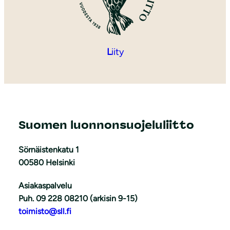
L
iity
Suomen luonnonsuojeluliitto
Sörnäistenkatu 1
00580 Helsinki
Asiakaspalvelu
Puh. 09 228 08210 (arkisin 9-15)
toimisto@sll.fi