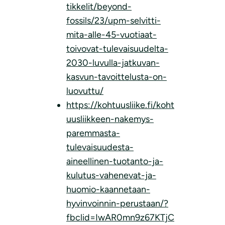
tikkelit/beyond-
fossils/23/upm-selvitti-
mita-alle-45-vuotiaat-
toivovat-tulevaisuudelta-
2030-luvulla-jatkuvan-
kasvun-tavoittelusta-on-
luovuttu/
https://kohtuusliike.fi/koht
uusliikkeen-nakemys-
paremmasta-
tulevaisuudesta-
aineellinen-tuotanto-ja-
kulutus-vahenevat-ja-
huomio-kaannetaan-
hyvinvoinnin-perustaan/?
fbclid=IwAR0mn9z67KTjC