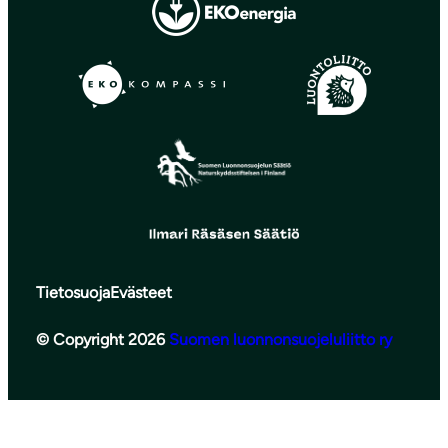
Tietosuoja
Evästeet
© Copyright 2026
Suomen luonnonsuojeluliitto ry