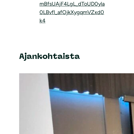
mBfsUAjF4LgL_dToUD0yla
0LBvfl_afOjkXygqmVZxd0
k4
Ajankohtaista