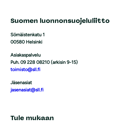
Suomen luonnonsuojeluliitto
Sörnäistenkatu 1
00580 Helsinki
Asiakaspalvelu
Puh. 09 228 08210 (arkisin 9-15)
toimisto@sll.fi
Jäsenasiat
jasenasiat@sll.fi
Tule mukaan