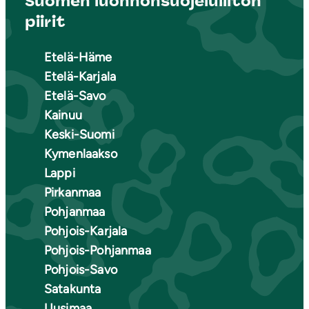
Suomen luonnonsuojeluliiton
piirit
Etelä-Häme
Etelä-Karjala
Etelä-Savo
Kainuu
Keski-Suomi
Kymenlaakso
Lappi
Pirkanmaa
Pohjanmaa
Pohjois-Karjala
Pohjois-Pohjanmaa
Pohjois-Savo
Satakunta
Uusimaa