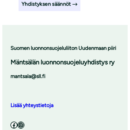
Yhdistyksen säännöt
Suomen luonnonsuojeluliiton Uudenmaan piiri
Mäntsälän luonnonsuojeluyhdistys ry
mantsala@sll.fi
Lisää yhteystietoja
Facebook
Instagram