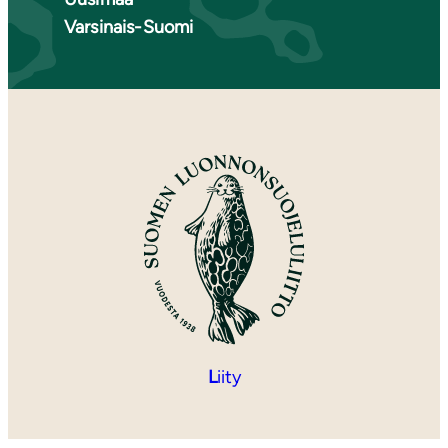
Varsinais-Suomi
L
iity