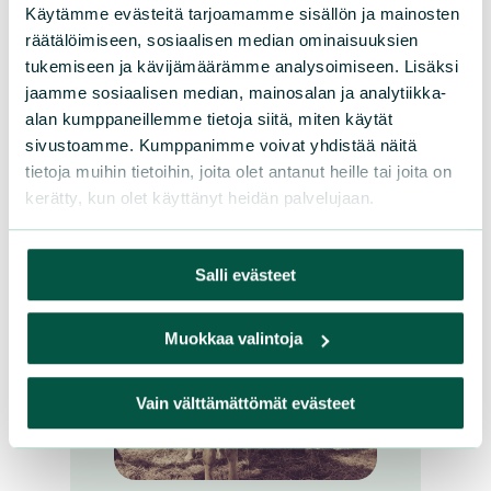
Jorma Ulmanen
Käytämme evästeitä tarjoamamme sisällön ja mainosten
räätälöimiseen, sosiaalisen median ominaisuuksien
tukemiseen ja kävijämäärämme analysoimiseen. Lisäksi
Jäsen
jaamme sosiaalisen median, mainosalan ja analytiikka-
alan kumppaneillemme tietoja siitä, miten käytät
sivustoamme. Kumppanimme voivat yhdistää näitä
tietoja muihin tietoihin, joita olet antanut heille tai joita on
kerätty, kun olet käyttänyt heidän palvelujaan.
Salli evästeet
Muokkaa valintoja
Vain välttämättömät evästeet