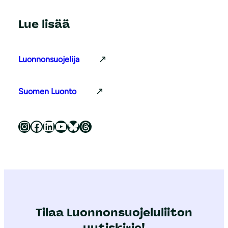
Lue lisää
Luonnonsuojelija
Suomen Luonto
Luonnonsuojeluliitto Instagramissa
Luonnonsuojeluliitto Facebookissa
Luonnonsuojeluliitto LinkedInissä
Luonnonsuojeluliiton YouTube-kanava
Luonnonsuojeluliitto Blueskyssa
Luonnonsuojeluliitto Threadsissa
Tilaa Luonnonsuojeluliiton
uutiskirje!