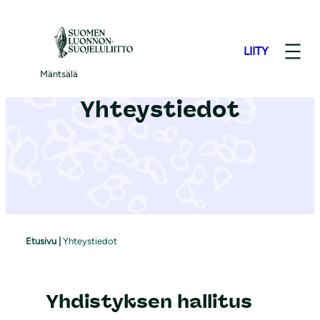
S
i
LIITY
i
r
Mäntsälä
r
Yhteystiedot
y
s
i
s
ä
l
t
Etusivu
|
Yhteystiedot
ö
ö
n
Yhdistyksen hallitus