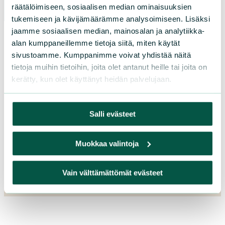
räätälöimiseen, sosiaalisen median ominaisuuksien
tukemiseen ja kävijämäärämme analysoimiseen. Lisäksi
jaamme sosiaalisen median, mainosalan ja analytiikka-
alan kumppaneillemme tietoja siitä, miten käytät
sivustoamme. Kumppanimme voivat yhdistää näitä
tietoja muihin tietoihin, joita olet antanut heille tai joita on
kerätty, kun olet käyttänyt heidän palvelujaan.
Salli evästeet
Muokkaa valintoja
L
iity
Vain välttämättömät evästeet