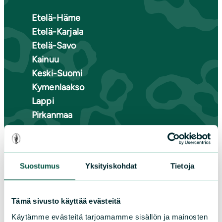
Etelä-Häme
Etelä-Karjala
Etelä-Savo
Kainuu
Keski-Suomi
Kymenlaakso
Lappi
Pirkanmaa
Pohjanmaa
Pohjois-Karjala
Pohjois-Pohjanmaa
Suostumus
Yksityiskohdat
Tietoja
Pohjois-Savo
Satakunta
Uusimaa
Tämä sivusto käyttää evästeitä
Varsinais-Suomi
Käytämme evästeitä tarjoamamme sisällön ja mainosten