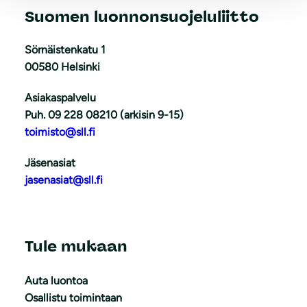
Suomen luonnonsuojeluliitto
Sörnäistenkatu 1
00580 Helsinki
Asiakaspalvelu
Puh. 09 228 08210 (arkisin 9-15)
toimisto@sll.fi
Jäsenasiat
jasenasiat@sll.fi
Tule mukaan
Auta luontoa
Osallistu toimintaan