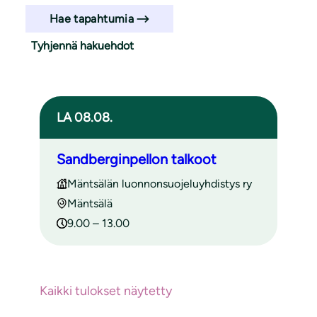
Hae tapahtumia
Tyhjennä hakuehdot
Haun tulokset
LA 08.08.
Sandberginpellon talkoot
Mäntsälän luonnonsuojeluyhdistys ry
Mäntsälä
9.00 – 13.00
Kaikki tulokset näytetty