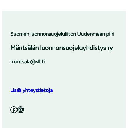
Suomen luonnonsuojeluliiton Uudenmaan piiri
Mäntsälän luonnonsuojeluyhdistys ry
mantsala@sll.fi
Lisää yhteystietoja
Facebook
Instagram