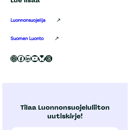
Lue lisää
Luonnonsuojelija
Suomen Luonto
Luonnonsuojeluliitto Instagramissa
Luonnonsuojeluliitto Facebookissa
Luonnonsuojeluliitto LinkedInissä
Luonnonsuojeluliiton YouTube-kanava
Luonnonsuojeluliitto Blueskyssa
Luonnonsuojeluliitto Threadsissa
Tilaa Luonnonsuojeluliiton
uutiskirje!