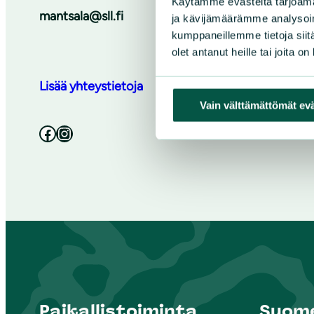
Käytämme evästeitä tarjoama
mantsala@sll.fi
ja kävijämäärämme analysoim
kumppaneillemme tietoja siitä
olet antanut heille tai joita o
Lisää yhteystietoja
Vain välttämättömät ev
Facebook
Instagram
Paikallistoiminta
Suome