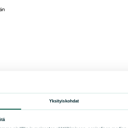
ään
Yksityiskohdat
itä