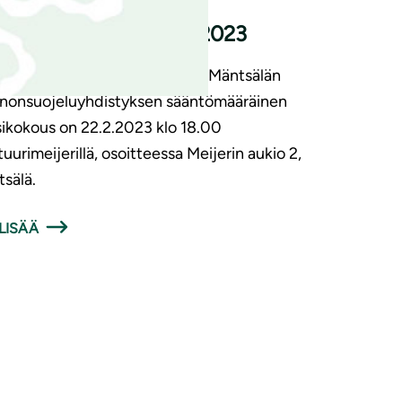
tsu vuosikokoukseen 2023
etuloa vaikuttamaan asioihin! Mäntsälän
nonsuojeluyhdistyksen sääntömääräinen
ikokous on 22.2.2023 klo 18.00
tuurimeijerillä, osoitteessa Meijerin aukio 2,
sälä.
LISÄÄ