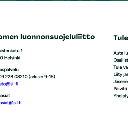
omen luonnonsuojeluliitto
Tul
istenkatu 1
Auta l
0 Helsinki
Osallis
Tule v
aspalvelu
Liity j
09 228 08210 (arkisin 9-15)
Jäsene
sto@sll.fi
Päivitä
asiat
Yhdisty
asiat@sll.fi