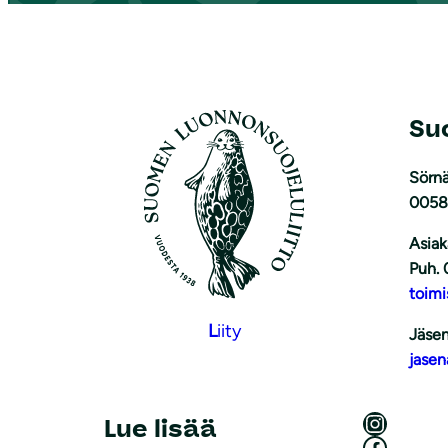
Su
Sörnä
0058
Asiak
Puh. 
toimi
L
iity
Jäsen
jasen
Luonnonsuojeluliitto Instagramissa
Lue lisää
Luonnonsuojeluliitto Facebookissa