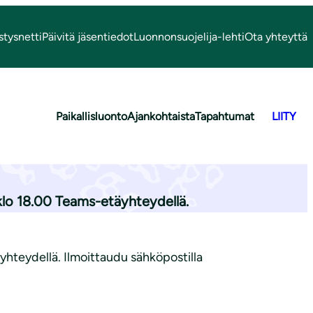
stysnetti
Päivitä jäsentiedot
Luonnonsuojelija-lehti
Ota yhteyttä
Paikallisluonto
Ajankohtaista
Tapahtumat
LIITY
021
klo 18.00 Teams-etäyhteydellä.
hteydellä. Ilmoittaudu sähköpostilla