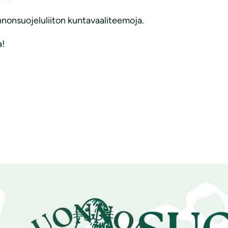
nnonsuojeluliiton kuntavaaliteemoja.
a!