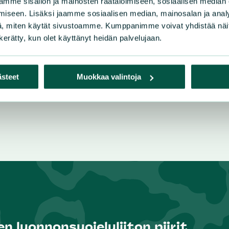
mme sisällön ja mainosten räätälöimiseen, sosiaalisen median
iseen. Lisäksi jaamme sosiaalisen median, mainosalan ja analy
, miten käytät sivustoamme. Kumppanimme voivat yhdistää näitä t
n kerätty, kun olet käyttänyt heidän palvelujaan.
ästeet
Muokkaa valintoja
n luonnonsuojeluliiton piirit