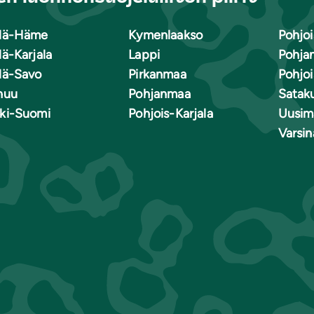
lä-Häme
Kymenlaakso
Pohjoi
lä-Karjala
Lappi
Pohja
lä-Savo
Pirkanmaa
Pohjo
nuu
Pohjanmaa
Satak
ki-Suomi
Pohjois-Karjala
Uusim
Varsi