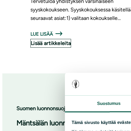
Tervetuloa yhdistyksen varsinaiseen
syyskokoukseen. Syyskokouksessa käsitell
seuraavat asiat:1) valitaan kokoukselle…
LUE LISÄÄ
Lisää artikkeleita
Suostumus
Suomen luonnonsuojeluliiton Uudenmaan piiri
Mäntsälän luonnonsuojeluyhdistys ry
Tämä sivusto käyttää eväste