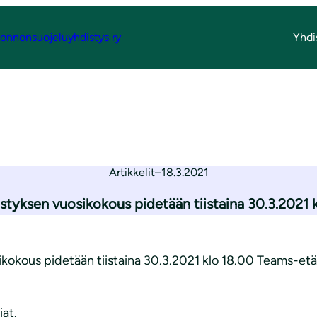
onnonsuojeluyhdistys ry
Yhdi
ouskutsu 2021
osikokouskutsu 2
Artikkelit
–
18.3.2021
tyksen vuosikokous pidetään tiistaina 30.3.2021 
okous pidetään tiistaina 30.3.2021 klo 18.00 Teams-etäy
at.