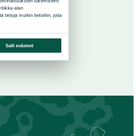
 ominaisuuksien tukemiseen
tiikka-alan
ietoja muihin tietoihin, joita
Salli evästeet