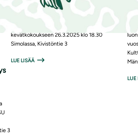
Kutsu kevätkokoukseen
Ku
Mäntsälän luonnonsuojeluyhdistys ry:n
Terv
kevätkokoukseen 26.3.2025 klo 18.30
luon
Simolassa, Kivistöntie 3
vuos
Kult
LUE LISÄÄ
Mänt
ys
LUE 
a
SU
tie 3