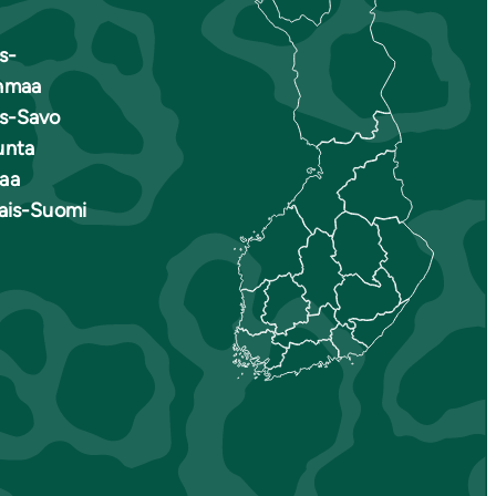
s-
nmaa
is-Savo
unta
aa
nais-Suomi