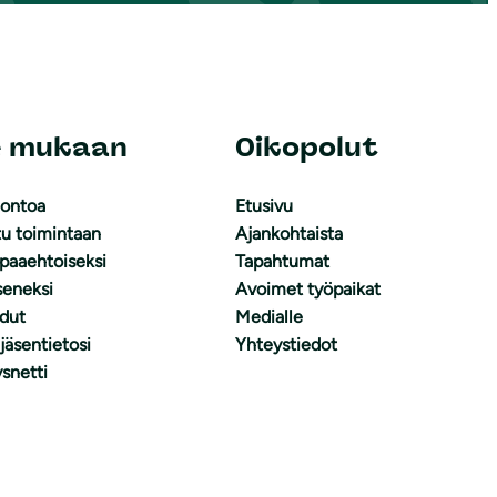
e mukaan
Oikopolut
uontoa
Etusivu
tu toimintaan
Ajankohtaista
apaaehtoiseksi
Tapahtumat
äseneksi
Avoimet työpaikat
dut
Medialle
 jäsentietosi
Yhteystiedot
snetti