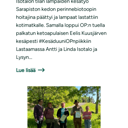
Isotalon tilan lampaiden kesätyö
Sarapiston kedon perinnebiotoopin
hoitajina päättyi ja lampaat lastattiin
kotimatkalle. Samalla loppui OP:n tuella
palkatun ketoapulaisen Eelis Kuusjärven
kesäpesti #KesäduuniOPnpiikkiin
Lastaamassa Antti ja Linda Isotalo ja
Lysyn...
Lue lisää