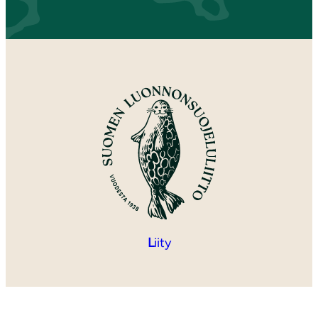
L
iity