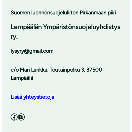
Suomen luonnonsuojeluliiton Pirkanmaan piiri
Lempäälän Ympäristönsuojeluyhdistys
ry.
lysyry@gmail.com
c/o Mari Larikka, Toutainpolku 3, 37500
Lempäälä
Lisää yhteystietoja
Facebook
Instagram