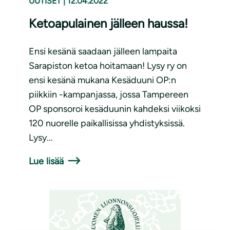
UUTISET
|
12.04.2022
Ketoapulainen jälleen haussa!
Ensi kesänä saadaan jälleen lampaita
Sarapiston ketoa hoitamaan! Lysy ry on
ensi kesänä mukana Kesäduuni OP:n
piikkiin -kampanjassa, jossa Tampereen
OP sponsoroi kesäduunin kahdeksi viikoksi
120 nuorelle paikallisissa yhdistyksissä.
Lysy...
Lue lisää