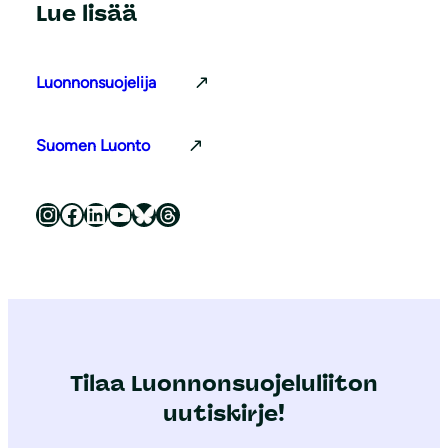
Lue lisää
Luonnonsuojelija
Suomen Luonto
Luonnonsuojeluliitto Instagramissa
Luonnonsuojeluliitto Facebookissa
Luonnonsuojeluliitto LinkedInissä
Luonnonsuojeluliiton YouTube-kanava
Luonnonsuojeluliitto Blueskyssa
Luonnonsuojeluliitto Threadsissa
Tilaa Luonnonsuojeluliiton
uutiskirje!