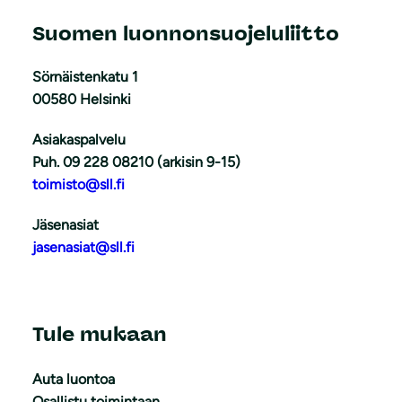
Suomen luonnonsuojeluliitto
Sörnäistenkatu 1
00580 Helsinki
Asiakaspalvelu
Puh. 09 228 08210 (arkisin 9-15)
toimisto@sll.fi
Jäsenasiat
jasenasiat@sll.fi
Tule mukaan
Auta luontoa
Osallistu toimintaan