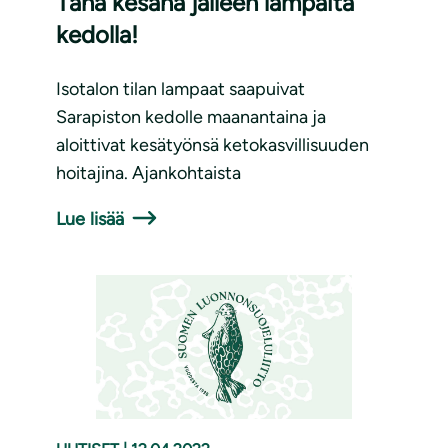
Tänä kesänä jälleen lampaita
kedolla!
Isotalon tilan lampaat saapuivat
Sarapiston kedolle maanantaina ja
aloittivat kesätyönsä ketokasvillisuuden
hoitajina. Ajankohtaista
Lue lisää