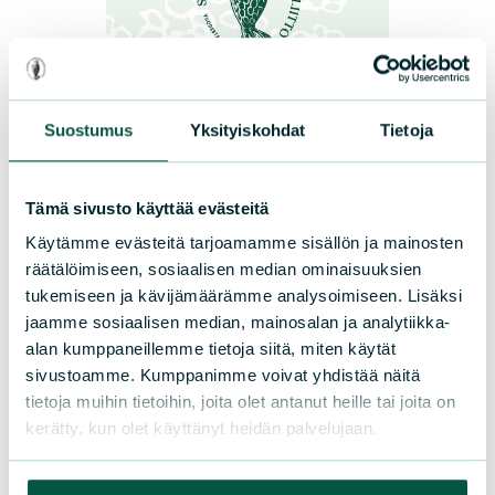
UUTISET
|
02.07.2021
Suostumus
Yksityiskohdat
Tietoja
Kesäapulainen hoitaa
Sarapiston ketoa
Tämä sivusto käyttää evästeitä
Käytämme evästeitä tarjoamamme sisällön ja mainosten
Sarapiston ketoa hoidetaan niittämällä ja
räätälöimiseen, sosiaalisen median ominaisuuksien
haravoimalla. Ketokasvien
tukemiseen ja kävijämäärämme analysoimiseen. Lisäksi
kasvumahdollisuuksia parannetaan ja
jaamme sosiaalisen median, mainosalan ja analytiikka-
poistetaan niiltä tilaa vieviä kasveja kuten
alan kumppaneillemme tietoja siitä, miten käytät
nokkosta ja villivadelmaa. Talkoolaisten
sivustoamme. Kumppanimme voivat yhdistää näitä
tietoja muihin tietoihin, joita olet antanut heille tai joita on
apuna on tänä kesänä Osuuspankin tuella
kerätty, kun olet käyttänyt heidän palvelujaan.
palkattu kesätyöntekijä, lukiolainen
Martha...