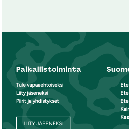
Paikallistoiminta
Suome
Tule vapaaehtoiseksi
Ete
Liity jäseneksi
Ete
Piirit ja yhdistykset
Ete
Kai
Kes
LIITY JÄSENEKSI