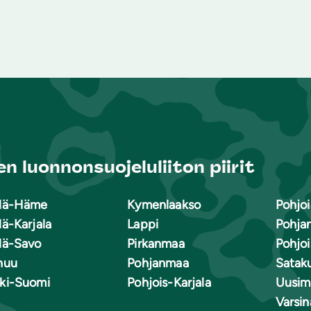
n luonnonsuojeluliiton piirit
lä-Häme
Kymenlaakso
Pohjoi
lä-Karjala
Lappi
Pohja
lä-Savo
Pirkanmaa
Pohjo
nuu
Pohjanmaa
Satak
ki-Suomi
Pohjois-Karjala
Uusim
Varsi