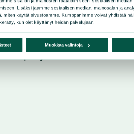
mme sisällön ja mainosten räätälöimiseen, sosiaalisen median
iseen. Lisäksi jaamme sosiaalisen median, mainosalan ja analy
, miten käytät sivustoamme. Kumppanimme voivat yhdistää näitä t
n kerätty, kun olet käyttänyt heidän palvelujaan.
ästeet
Muokkaa valintoja
akson piiri ry