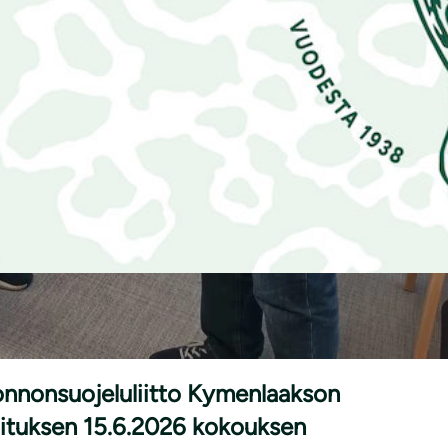
|
ISET
17.6.2026
nnonsuojeluliitto Kymenlaakson
lituksen 15.6.2026 kokouksen