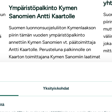
yh
Ympäristöpalkinto Kymen
uun
Suo
Sanomien Antti Kaartolle
piir
Suomen luonnonsuojeluliiton Kymenlaakson
mutt
piirin tämän vuoden ympäristöpalkinto
ä
väli
annettiin Kymen Sanomien vt. päätoimittaja
joka
Antti Kaartolle. Perusteluna palkinnolle on
mitt
Kaarton toimittajana Kymen Sanomiin laatimat
jutut Etelä-Kymenlaakson
LUE 
akkumateriaalilaitoshankkeiden valmistelun
käänteistä. Kaarton kirjoitusten kautta
akkumateriaalilaitoshankkeiden…
Yksityiskohdat
LUE LISÄÄ
itä