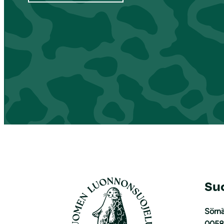
Su
Sörnä
0058