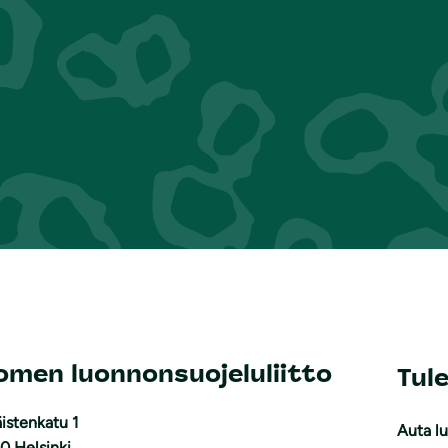
omen luonnonsuojeluliitto
Tul
istenkatu 1
Auta l
0 Helsinki