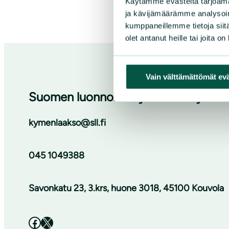
Käytämme evästeitä tarjoama
ja kävijämäärämme analysoim
kumppaneillemme tietoja siitä
olet antanut heille tai joita o
Vain välttämättömät ev
Suomen luonnonsuojeluliiton Kymenla
kymenlaakso@sll.fi
045 1049388
Savonkatu 23, 3.krs, huone 3018, 45100 Kouvola
Facebook
X