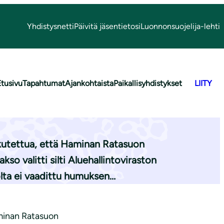
Yhdistysnetti
Päivitä jäsentietosi
Luonnonsuojelija-lehti
Etusivu
Tapahtumat
Ajankohtaista
Paikallisyhdistykset
LIITY
istölupa
kutettua, että Haminan Ratasuon
o valitti silti Aluehallintoviraston
kolta ei vaadittu humuksen…
aminan Ratasuon