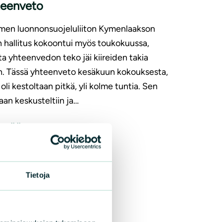
teenveto
men luonnonsuojeluliiton Kymenlaakson
in hallitus kokoontui myös toukokuussa,
a yhteenvedon teko jäi kiireiden takia
in. Tässä yhteenveto kesäkuun kokouksesta,
 oli kestoltaan pitkä, yli kolme tuntia. Sen
aan keskusteltiin ja…
LISÄÄ
Tietoja