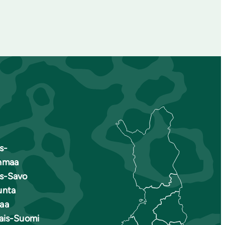
s-
nmaa
is-Savo
unta
aa
nais-Suomi