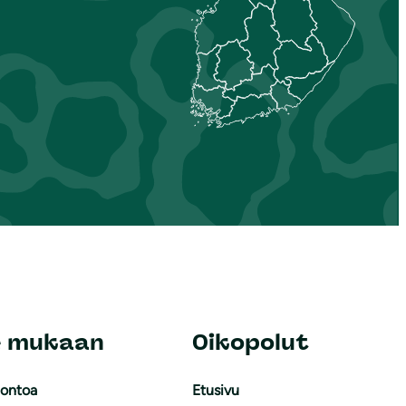
e mukaan
Oikopolut
uontoa
Etusivu