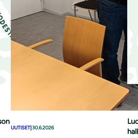
UUT
son
Luo
|
UUTISET
30.6.2026
hal