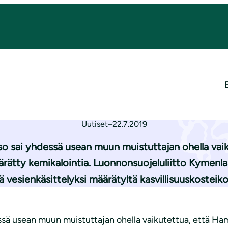
suon ympäristölupa
 Ratasuon ympär
Uutiset
–
22.7.2019
so sai yhdessä usean muun muistuttajan ohella vai
ätty kemikalointia. Luonnonsuojeluliitto Kymenlaaks
lä vesienkäsittelyksi määrätyltä kasvillisuuskostei
ssä usean muun muistuttajan ohella vaikutettua, että H