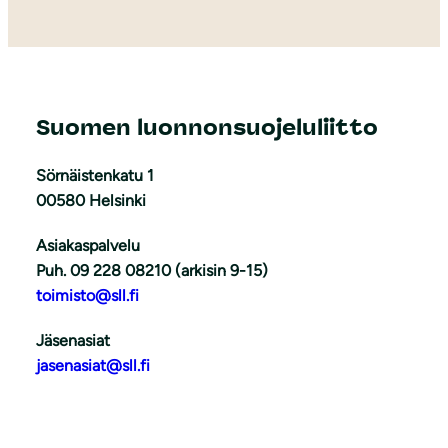
Suomen luonnonsuojeluliitto
Sörnäistenkatu 1
00580 Helsinki
Asiakaspalvelu
Puh. 09 228 08210 (arkisin 9-15)
toimisto@sll.fi
Jäsenasiat
jasenasiat@sll.fi