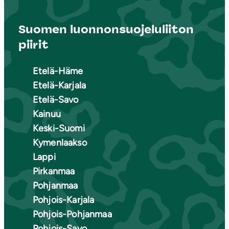
Suomen luonnonsuojeluliiton
piirit
Etelä-Häme
Etelä-Karjala
Etelä-Savo
Kainuu
Keski-Suomi
Kymenlaakso
Lappi
Pirkanmaa
Pohjanmaa
Pohjois-Karjala
Pohjois-Pohjanmaa
Pohjois-Savo