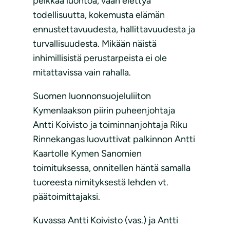
pelkkää luontoa, vaan elettyä
todellisuutta, kokemusta elämän
ennustettavuudesta, hallittavuudesta ja
turvallisuudesta. Mikään näistä
inhimillisistä perustarpeista ei ole
mitattavissa vain rahalla.
Suomen luonnonsuojeluliiton
Kymenlaakson piirin puheenjohtaja
Antti Koivisto ja toiminnanjohtaja Riku
Rinnekangas luovuttivat palkinnon Antti
Kaartolle Kymen Sanomien
toimituksessa, onnitellen häntä samalla
tuoreesta nimityksestä lehden vt.
päätoimittajaksi.
Kuvassa Antti Koivisto (vas.) ja Antti