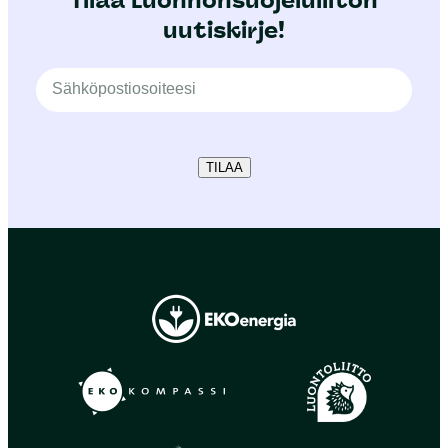
Tilaa Luonnonsuojeluliiton
uutiskirje!
TILAA