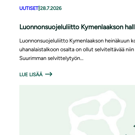
|
UUTISET
28.7.2026
Luonnonsuojeluliitto Kymenlaakson hal
Luonnonsuojeluliitto Kymenlaakson heinäkuun koko
uhanalaistalkoon osalta on ollut selviteltävää nii
Suurimman selvittelytyön…
LUE LISÄÄ