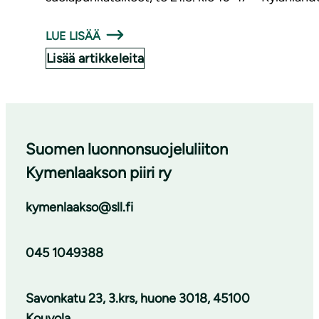
LUE LISÄÄ
Lisää artikkeleita
Suomen luonnonsuojeluliiton
Kymenlaakson piiri ry
kymenlaakso@sll.fi
045 1049388
Savonkatu 23, 3.krs, huone 3018, 45100
Kouvola