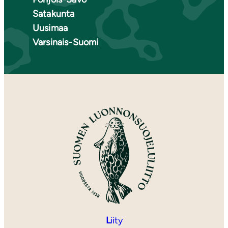
Satakunta
Uusimaa
Varsinais-Suomi
L
iity