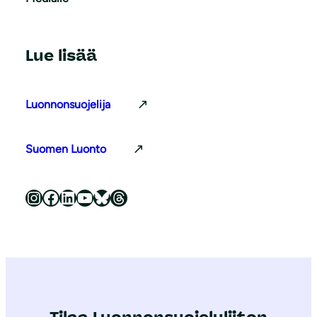
Lue lisää
Luonnonsuojelija
Suomen Luonto
Luonnonsuojeluliitto Instagramissa
Luonnonsuojeluliitto Facebookissa
Luonnonsuojeluliitto LinkedInissä
Luonnonsuojeluliiton YouTube-kanava
Luonnonsuojeluliitto Blueskyssa
Luonnonsuojeluliitto Threadsissa