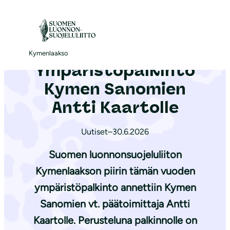
S
i
Etusivu
|
Ajankohtaista
|
Ympäristöpalkinto Kymen Sanomien Antti Kaartolle
i
r
Kymenlaakso
Ympäristöpalkinto
r
y
Kymen Sanomien
s
Antti Kaartolle
i
s
Uutiset
–
30.6.2026
ä
Suomen luonnonsuojeluliiton
l
t
Kymenlaakson piirin tämän vuoden
ö
ympäristöpalkinto annettiin Kymen
ö
Sanomien vt. päätoimittaja Antti
n
Kaartolle. Perusteluna palkinnolle on