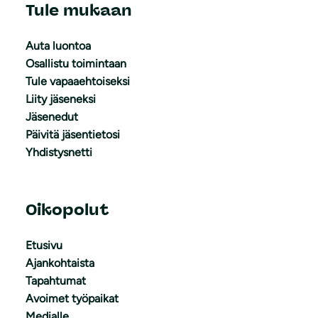
Tule mukaan
Auta luontoa
Osallistu toimintaan
Tule vapaaehtoiseksi
Liity jäseneksi
Jäsenedut
Päivitä jäsentietosi
Yhdistysnetti
Oikopolut
Etusivu
Ajankohtaista
Tapahtumat
Avoimet työpaikat
Medialle