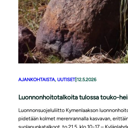
|
AJANKOHTAISTA
, 
UUTISET
12.5.2026
Luonnonhoitotalkoita tulossa touko-he
Luonnonsuojeluliitto Kymenlaakson luonnonhoito
pidetään kolmet merenrannalla kasvavan, erittäi
suolapunkatalkoot, to 21.5. klo 10-17 – Kylänlah