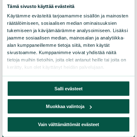
Tämä sivusto käyttää evästeitä
Käytämme evästeitä tarjoamamme sisällön ja mainosten
Suomen luonnonsuojeluliiton
räätälöimiseen, sosiaalisen median ominaisuuksien
tukemiseen ja kävijämäärämme analysoimiseen. Lisäksi
piirit
jaamme sosiaalisen median, mainosalan ja analytiikka-
alan kumppaneillemme tietoja siitä, miten käytät
Etelä-Häme
sivustoamme. Kumppanimme voivat yhdistää näitä
Etelä-Karjala
tietoja muihin tietoihin, joita olet antanut heille tai joita on
Etelä-Savo
kerätty, kun olet käyttänyt heidän palvelujaan.
Kainuu
Keski-Suomi
Salli evästeet
Kymenlaakso
Lappi
Muokkaa valintoja
Pirkanmaa
Pohjanmaa
Vain välttämättömät evästeet
Pohjois-Karjala
Pohjois-Pohjanmaa