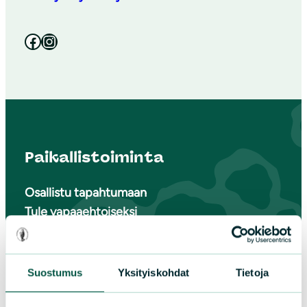
Facebook
Instagram
Paikallistoiminta
Osallistu tapahtumaan
Tule vapaaehtoiseksi
Liity jäseneksi
Piirit ja yhdistykset
Suostumus
Yksityiskohdat
Tietoja
LIITY JÄSENEKSI