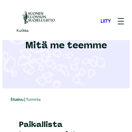
S
i
LIITY
i
r
Kurikka
r
Mitä me teemme
y
s
i
s
ä
l
t
Etusivu
|
Toiminta
ö
ö
n
Paikallista