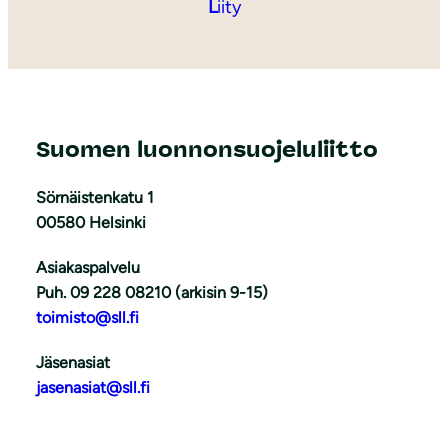
L
iity
Suomen luonnonsuojeluliitto
Sörnäistenkatu 1
00580 Helsinki
Asiakaspalvelu
Puh. 09 228 08210 (arkisin 9-15)
toimisto@sll.fi
Jäsenasiat
jasenasiat@sll.fi