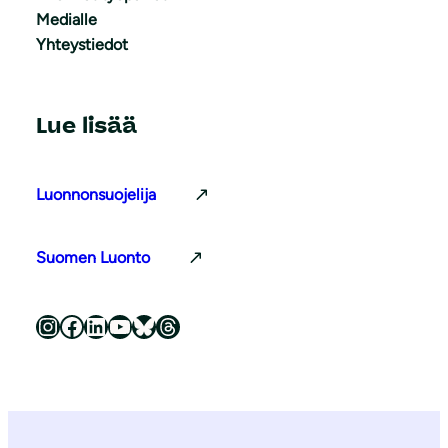
Medialle
Yhteystiedot
Lue lisää
Luonnonsuojelija
Suomen Luonto
Luonnonsuojeluliitto Instagramissa
Luonnonsuojeluliitto Facebookissa
Luonnonsuojeluliitto LinkedInissä
Luonnonsuojeluliiton YouTube-kanava
Luonnonsuojeluliitto Blueskyssa
Luonnonsuojeluliitto Threadsissa