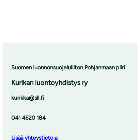
Suomen luonnonsuojeluliiton Pohjanmaan piiri
Kurikan luontoyhdistys ry
kurikka@sll.fi
041 4620 184
Lisää yhteystietoja