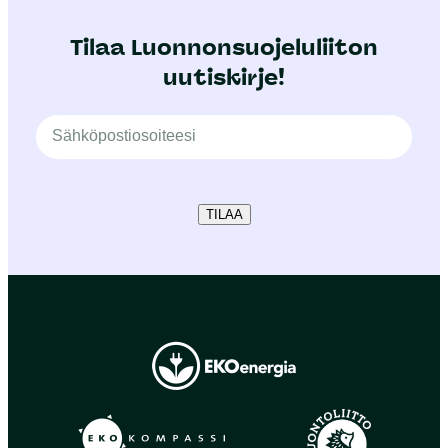
Tilaa Luonnonsuojeluliiton
uutiskirje!
TILAA