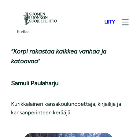
S
i
LIITY
i
Paikallisluonto
r
Kurikka
r
y
”Korpi rakastaa kaikkea vanhaa ja
s
katoavaa”
i
s
Samuli Paulaharju
ä
l
t
Kurikkalainen kansakoulunopettaja, kirjailija ja
ö
kansanperinteen kerääjä.
ö
n