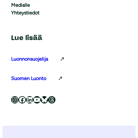
Medialle
Yhteystiedot
Lue lisää
Luonnonsuojelija
Suomen Luonto
Luonnonsuojeluliitto Instagramissa
Luonnonsuojeluliitto Facebookissa
Luonnonsuojeluliitto LinkedInissä
Luonnonsuojeluliiton YouTube-kanava
Luonnonsuojeluliitto Blueskyssa
Luonnonsuojeluliitto Threadsissa