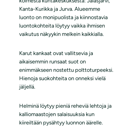
kolmesta kuntakeskuksesta: Jalasjärvi,
Kanta-Kurikka ja Jurva. Alueemme
luonto on monipuolista ja kiinnostavia
luontokohteita löytyy vaikka ihmisen
vaikutus näkyykin melkein kaikkialla.
Karut kankaat ovat vallitsevia ja
aikaisemmin runsaat suot on
enimmäkseen nostettu polttoturpeeksi.
Hienoja suokohteita on onneksi vielä
jäljellä.
Helminä löytyy pieniä reheviä lehtoja ja
kalliomaastojen salaisuuksia kun
kiireiltään pysähtyy luonnon äärelle.