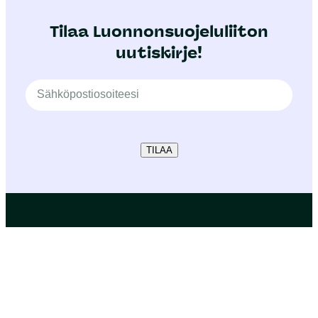
Tilaa Luonnonsuojeluliiton
uutiskirje!
TILAA