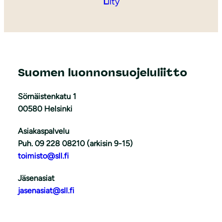
L
iity
Suomen luonnonsuojeluliitto
Sörnäistenkatu 1
00580 Helsinki
Asiakaspalvelu
Puh. 09 228 08210 (arkisin 9-15)
toimisto@sll.fi
Jäsenasiat
jasenasiat@sll.fi