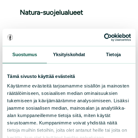
Natura-suojelualueet
Pässilänvuori
Iso Kakkurinneva
Pitkämönluoma
Suostumus
Yksityiskohdat
Tietoja
Haukilamminneva
Metsakylän metsä
Kurpanneva
Tämä sivusto käyttää evästeitä
Levaneva
Käytämme evästeitä tarjoamamme sisällön ja mainosten
räätälöimiseen, sosiaalisen median ominaisuuksien
Isokorpi
tukemiseen ja kävijämäärämme analysoimiseen. Lisäksi
Mustasaarenneva
jaamme sosiaalisen median, mainosalan ja analytiikka-
alan kumppaneillemme tietoja siitä, miten käytät
sivustoamme. Kumppanimme voivat yhdistää näitä
tietoja muihin tietoihin, joita olet antanut heille tai joita on
kerätty, kun olet käyttänyt heidän palvelujaan.