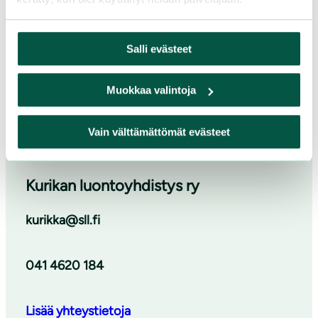
Salli evästeet
Muokkaa valintoja
Vain välttämättömät evästeet
Suomen luonnonsuojeluliiton Pohjanmaan piiri
Kurikan luontoyhdistys ry
kurikka@sll.fi
041 4620 184
Lisää yhteystietoja