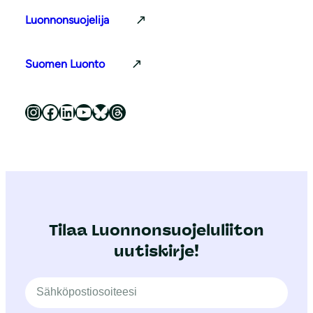
Luonnonsuojelija
Suomen Luonto
Luonnonsuojeluliitto Instagramissa
Luonnonsuojeluliitto Facebookissa
Luonnonsuojeluliitto LinkedInissä
Luonnonsuojeluliiton YouTube-kanava
Luonnonsuojeluliitto Blueskyssa
Luonnonsuojeluliitto Threadsissa
Tilaa Luonnonsuojeluliiton
uutiskirje!