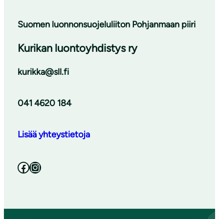
Suomen luonnonsuojeluliiton Pohjanmaan piiri
Kurikan luontoyhdistys ry
kurikka@sll.fi
041 4620 184
Lisää yhteystietoja
Facebook
Instagram