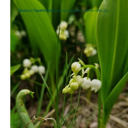
Etusivu
|
Tapahtumat
|
Luonnonkukkien päivän retki Jalasjärvellä
Luonnonkukkien päivä
Jalasjärvellä
Lamminjärven
ympäristössä
Vuonna 2026 Luonnonkukkien päivää
teemalajina on kielo
(
Convallaria
majalis
).
Luonnonkukkien päivä on koko Pohjolan