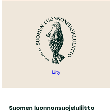
L
iity
Suomen luonnonsuojeluliitto