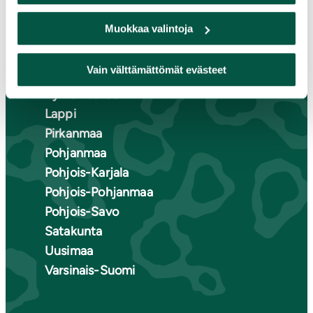
Etelä-Karjala
Muokkaa valintoja
Etelä-Savo
Kainuu
Vain välttämättömät evästeet
Keski-Suomi
Kymenlaakso
Lappi
Pirkanmaa
Pohjanmaa
Pohjois-Karjala
Pohjois-Pohjanmaa
Pohjois-Savo
Satakunta
Uusimaa
Varsinais-Suomi