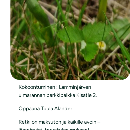
yhteinen kasvien juhlapäivä. Tapahtuma
sai alkunsa Tanskassa vuonna 1988 ja
Suomessa sitä on vietetty vuodesta
2003 alkaen. Päivän tavoitteena on
lisätä kasvituntemusta, innostaa
kasviharrastukseen ja tarjota yhteisiä
luontoelämyksiä.
Tutustutaan kasveihin Lamminjärveä
kiertävän polun läheisyydessä.
Kokoontuminen : Lamminjärven
uimarannan parkkipaikka Kisatie 2.
Oppaana Tuula Ålander
Retki on maksuton ja kaikille avoin –