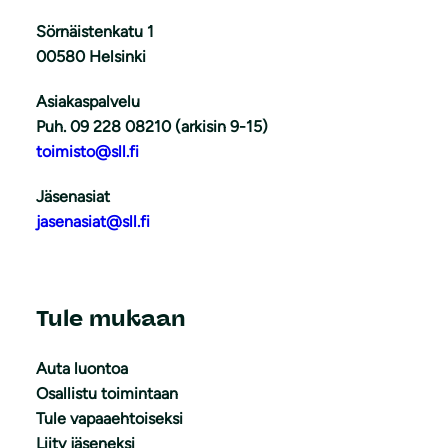
Sörnäistenkatu 1
00580 Helsinki
Asiakaspalvelu
Puh. 09 228 08210 (arkisin 9-15)
toimisto@sll.fi
Jäsenasiat
jasenasiat@sll.fi
Tule mukaan
Auta luontoa
Osallistu toimintaan
Tule vapaaehtoiseksi
Liity jäseneksi