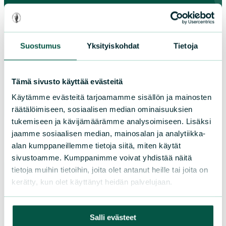
Paikallistoiminta
Suostumus
Yksityiskohdat
Tietoja
Osallistu tapahtumaan
Tule vapaaehtoiseksi
Tämä sivusto käyttää evästeitä
Liity jäseneksi
Käytämme evästeitä tarjoamamme sisällön ja mainosten
Piirit ja yhdistykset
räätälöimiseen, sosiaalisen median ominaisuuksien
tukemiseen ja kävijämäärämme analysoimiseen. Lisäksi
jaamme sosiaalisen median, mainosalan ja analytiikka-
LIITY JÄSENEKSI
alan kumppaneillemme tietoja siitä, miten käytät
sivustoamme. Kumppanimme voivat yhdistää näitä
tietoja muihin tietoihin, joita olet antanut heille tai joita on
Suomen luonnonsuojeluliiton
kerätty, kun olet käyttänyt heidän palvelujaan.
piirit
Salli evästeet
Etelä-Häme