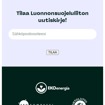
Tilaa Luonnonsuojeluliiton
uutiskirje!
TILAA