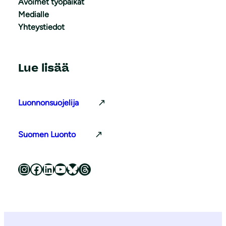
Avoimet työpaikat
Medialle
Yhteystiedot
Lue lisää
Luonnonsuojelija
Suomen Luonto
Luonnonsuojeluliitto Instagramissa
Luonnonsuojeluliitto Facebookissa
Luonnonsuojeluliitto LinkedInissä
Luonnonsuojeluliiton YouTube-kanava
Luonnonsuojeluliitto Blueskyssa
Luonnonsuojeluliitto Threadsissa