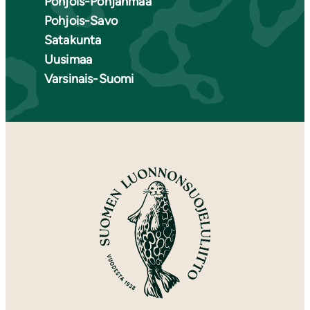
Pohjois-Pohjanmaa
Pohjois-Savo
Satakunta
Uusimaa
Varsinais-Suomi