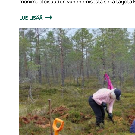
monimuotoisuuden vähenemisestä sekä tarjota ko
LUE LISÄÄ