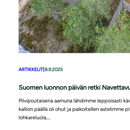
|
ARTIKKELIT
8.9.2025
Suomen luonnon päivän retki Navettavuo
Pilvipoutaisena aamuna lähdimme leppoisasti kä
kallion päällä oli ohut ja paikoitellen astelimme 
lohkareluola,…