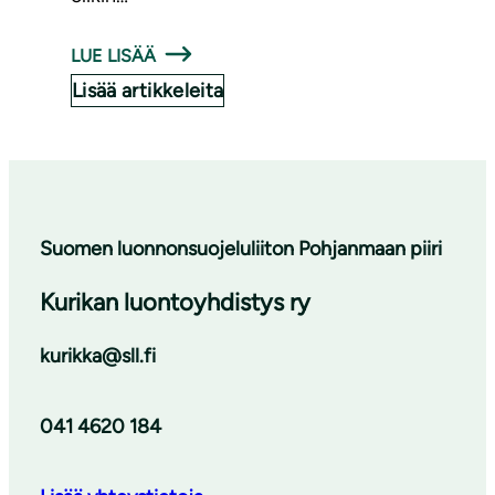
LUE LISÄÄ
Lisää artikkeleita
Suomen luonnonsuojeluliiton Pohjanmaan piiri
Kurikan luontoyhdistys ry
kurikka@sll.fi
041 4620 184