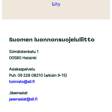
L
iity
Suomen luonnonsuojeluliitto
Sörnäistenkatu 1
00580 Helsinki
Asiakaspalvelu
Puh. 09 228 08210 (arkisin 9-15)
toimisto@sll.fi
Jäsenasiat
jasenasiat@sll.fi