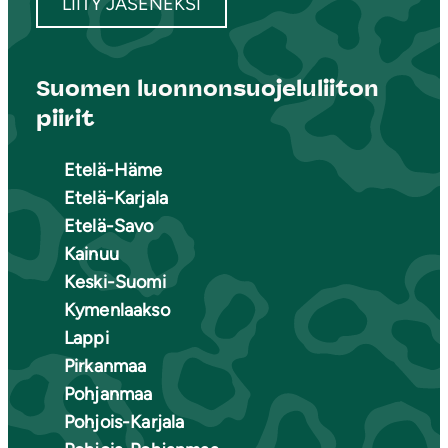
LIITY JÄSENEKSI
Suomen luonnonsuojeluliiton
piirit
Etelä-Häme
Etelä-Karjala
Etelä-Savo
Kainuu
Keski-Suomi
Kymenlaakso
Lappi
Pirkanmaa
Pohjanmaa
Pohjois-Karjala