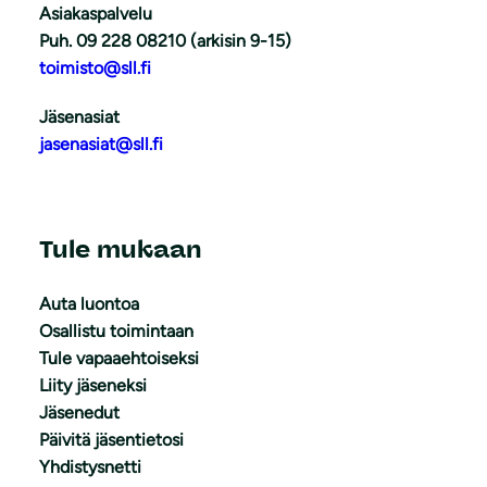
Asiakaspalvelu
Puh. 09 228 08210 (arkisin 9-15)
toimisto@sll.fi
Jäsenasiat
jasenasiat@sll.fi
Tule mukaan
Auta luontoa
Osallistu toimintaan
Tule vapaaehtoiseksi
Liity jäseneksi
Jäsenedut
Päivitä jäsentietosi
Yhdistysnetti