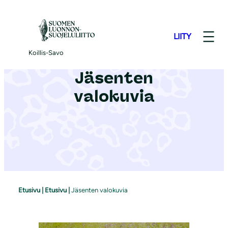
S
i
LIITY
i
r
Koillis-Savo
r
Jäsenten
y
valokuvia
s
i
s
ä
l
t
ö
Etusivu
|
Etusivu
|
Jäsenten valokuvia
ö
n