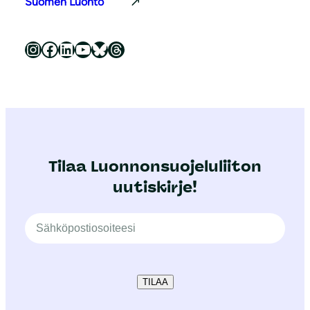
Suomen Luonto
Luonnonsuojeluliitto Instagramissa
Luonnonsuojeluliitto Facebookissa
Luonnonsuojeluliitto LinkedInissä
Luonnonsuojeluliiton YouTube-kanava
Luonnonsuojeluliitto Blueskyssa
Luonnonsuojeluliitto Threadsissa
Tilaa Luonnonsuojeluliiton
uutiskirje!
TILAA