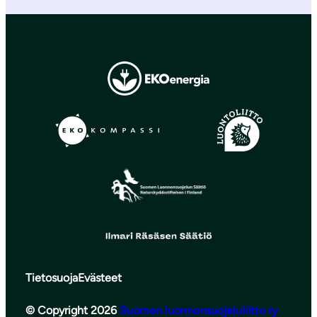
Tietosuoja
Evästeet
© Copyright 2026
Suomen luonnonsuojeluliitto ry