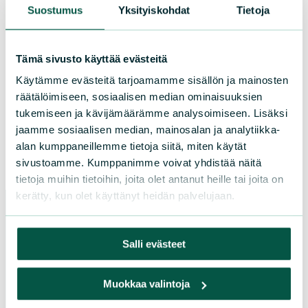
Keurusseudun Luonnonystävät ry.
Suostumus
Yksityiskohdat
Tietoja
keurusseutu@sll.fi
Tämä sivusto käyttää evästeitä
Käytämme evästeitä tarjoamamme sisällön ja mainosten
Lisää yhteystietoja
räätälöimiseen, sosiaalisen median ominaisuuksien
tukemiseen ja kävijämäärämme analysoimiseen. Lisäksi
Facebook
jaamme sosiaalisen median, mainosalan ja analytiikka-
alan kumppaneillemme tietoja siitä, miten käytät
sivustoamme. Kumppanimme voivat yhdistää näitä
tietoja muihin tietoihin, joita olet antanut heille tai joita on
kerätty, kun olet käyttänyt heidän palvelujaan.
Salli evästeet
Paikallistoiminta
Osallistu tapahtumaan
Muokkaa valintoja
Tule vapaaehtoiseksi