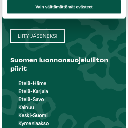
Liity jäseneksi
Vain välttämättömät evästeet
Piirit ja yhdistykset
LIITY JÄSENEKSI
Suomen luonnonsuojeluliiton
piirit
Etelä-Häme
Etelä-Karjala
Etelä-Savo
Kainuu
Keski-Suomi
Kymenlaakso