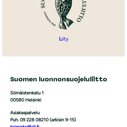
L
iity
Suomen luonnonsuojeluliitto
Sörnäistenkatu 1
00580 Helsinki
Asiakaspalvelu
Puh. 09 228 08210 (arkisin 9-15)
toimisto@sll.fi