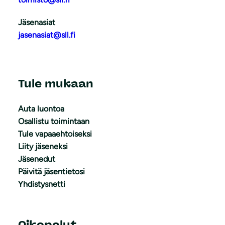
Jäsenasiat
jasenasiat@sll.fi
Tule mukaan
Auta luontoa
Osallistu toimintaan
Tule vapaaehtoiseksi
Liity jäseneksi
Jäsenedut
Päivitä jäsentietosi
Yhdistysnetti
Oikopolut