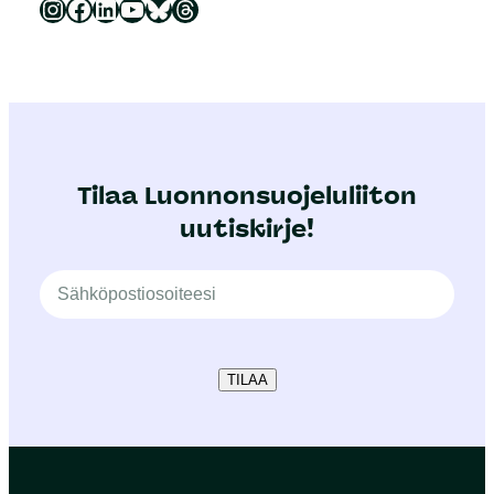
Luonnonsuojeluliitto Instagramissa
Luonnonsuojeluliitto Facebookissa
Luonnonsuojeluliitto LinkedInissä
Luonnonsuojeluliiton YouTube-kanava
Luonnonsuojeluliitto Blueskyssa
Luonnonsuojeluliitto Threadsissa
Tilaa Luonnonsuojeluliiton
uutiskirje!
TILAA