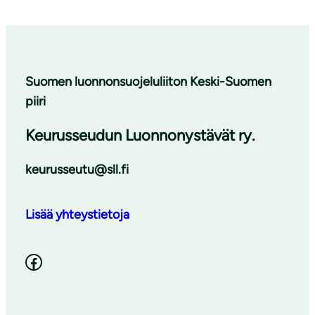
Suomen luonnonsuojeluliiton Keski-Suomen
piiri
Keurusseudun Luonnonystävät ry.
keurusseutu@sll.fi
Lisää yhteystietoja
Facebook