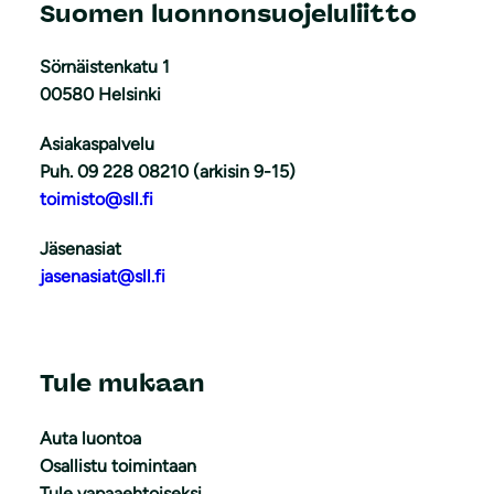
Suomen luonnonsuojeluliitto
Sörnäistenkatu 1
00580 Helsinki
Asiakaspalvelu
Puh. 09 228 08210 (arkisin 9-15)
toimisto@sll.fi
Jäsenasiat
jasenasiat@sll.fi
Tule mukaan
Auta luontoa
Osallistu toimintaan
Tule vapaaehtoiseksi