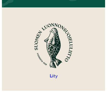
L
iity