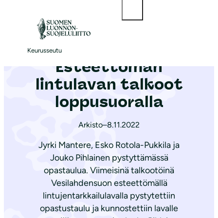
Hae
S
i
Etusivu
|
Ajankohtaista
|
Esteettömän lintulavan talkoot loppusuoralla
i
r
Keurusseutu
Esteettömän
r
y
lintulavan talkoot
s
loppusuoralla
i
s
Arkisto
–
8.11.2022
ä
Jyrki Mantere, Esko Rotola-Pukkila ja
l
Jouko Pihlainen pystyttämässä
t
opastaulua. Viimeisinä talkootöinä
ö
Vesilahdensuon esteettömällä
ö
lintujentarkkailulavalla pystytettiin
n
opastustaulu ja kunnostettiin lavalle