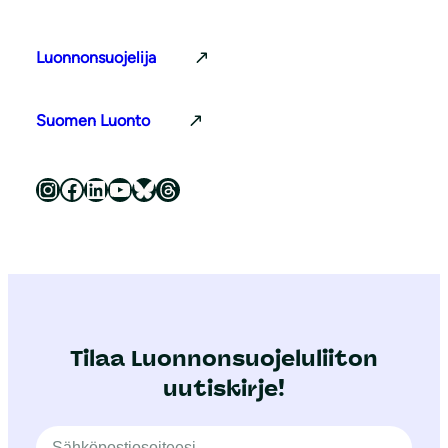
Luonnonsuojelija
Suomen Luonto
Luonnonsuojeluliitto Instagramissa
Luonnonsuojeluliitto Facebookissa
Luonnonsuojeluliitto LinkedInissä
Luonnonsuojeluliiton YouTube-kanava
Luonnonsuojeluliitto Blueskyssa
Luonnonsuojeluliitto Threadsissa
Tilaa Luonnonsuojeluliiton
uutiskirje!