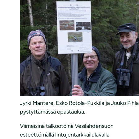
Jyrki Mantere, Esko Rotola-Pukkila ja Jouko Pihl
pystyttämässä opastaulua.
Viimeisinä talkootöinä Vesilahdensuon
esteettömällä lintujentarkkailulavalla