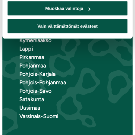
Etelä-Karjala
Muokkaa valintoja
Etelä-Savo
Kainuu
Vain välttämättömät evästeet
Keski-Suomi
Kymenlaakso
Lappi
Pirkanmaa
Pohjanmaa
Pohjois-Karjala
Pohjois-Pohjanmaa
Pohjois-Savo
Satakunta
Uusimaa
Varsinais-Suomi