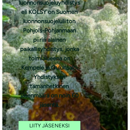
luonnonsuojeluyhdistys
Kuva: Paul
eli KOLSY on Suomen
Stevens
luonnonsuojeluliiton
Pohjois-Pohjanmaan
piirin alainen
paikallisyhdistys, jonka
toimialueena on
Kempele ja Oulunsalo.
Yhdistyksen
tämänhetkinen
jäsenmäärä on noin 60
jäsentä.
LIITY JÄSENEKSI