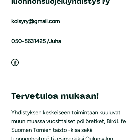
luonnonsuojeluyhdistys ry
kolsyry@gmail.com
050-5631425 /Juha
Facebook
Tervetuloa mukaan!
Yhdistyksen keskeiseen toimintaan kuuluvat
muun muassa vuosittaiset pöllöretket, BirdLife
Suomen Tornien taisto -kisa sekä
luonnonhoitotöitä esimerkiksi Oulunsalon