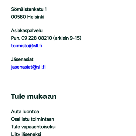
Sörnäistenkatu 1
00580 Helsinki
Asiakaspalvelu
Puh. 09 228 08210 (arkisin 9-15)
toimisto@sll.fi
Jäsenasiat
jasenasiat@sll.fi
Tule mukaan
Auta luontoa
Osallistu toimintaan
Tule vapaaehtoiseksi
Liity jäseneksi