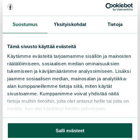
Suostumus
Yksityiskohdat
Tietoja
Paikallistoiminta
Tule vapaaehtoiseksi
Tämä sivusto käyttää evästeitä
Liity jäseneksi
Käytämme evästeitä tarjoamamme sisällön ja mainosten
Piirit ja yhdistykset
räätälöimiseen, sosiaalisen median ominaisuuksien
tukemiseen ja kävijämäärämme analysoimiseen. Lisäksi
jaamme sosiaalisen median, mainosalan ja analytiikka-
LIITY JÄSENEKSI
alan kumppaneillemme tietoja siitä, miten käytät
sivustoamme. Kumppanimme voivat yhdistää näitä
tietoja muihin tietoihin, joita olet antanut heille tai joita on
kerätty, kun olet käyttänyt heidän palvelujaan.
Suomen luonnonsuojeluliiton
piirit
Salli evästeet
Etelä-Häme