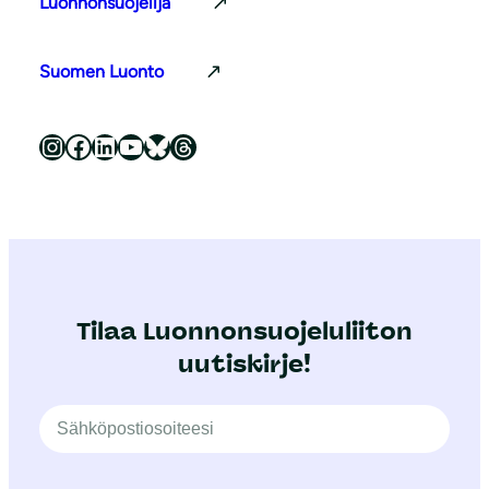
Luonnonsuojelija
Suomen Luonto
Luonnonsuojeluliitto Instagramissa
Luonnonsuojeluliitto Facebookissa
Luonnonsuojeluliitto LinkedInissä
Luonnonsuojeluliiton YouTube-kanava
Luonnonsuojeluliitto Blueskyssa
Luonnonsuojeluliitto Threadsissa
Tilaa Luonnonsuojeluliiton
uutiskirje!