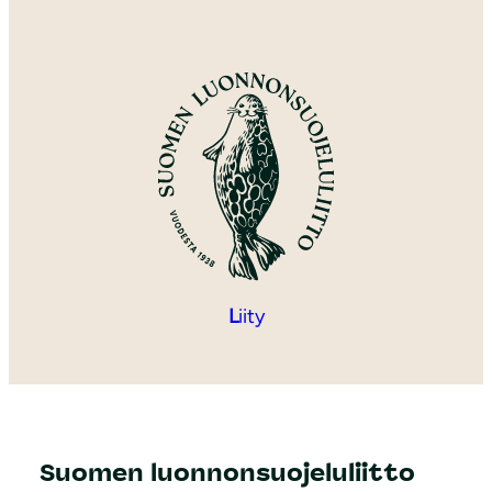
L
iity
Suomen luonnonsuojeluliitto