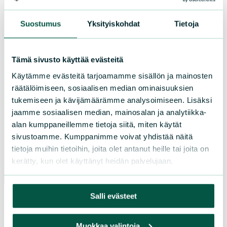
Keski-Suomi
Kymenlaakso
Suostumus
Yksityiskohdat
Tietoja
Lappi
Pirkanmaa
Tämä sivusto käyttää evästeitä
Pohjanmaa
Käytämme evästeitä tarjoamamme sisällön ja mainosten
Pohjois-Karjala
räätälöimiseen, sosiaalisen median ominaisuuksien
Pohjois-Pohjanmaa
tukemiseen ja kävijämäärämme analysoimiseen. Lisäksi
Pohjois-Savo
jaamme sosiaalisen median, mainosalan ja analytiikka-
Satakunta
alan kumppaneillemme tietoja siitä, miten käytät
sivustoamme. Kumppanimme voivat yhdistää näitä
Uusimaa
tietoja muihin tietoihin, joita olet antanut heille tai joita on
Varsinais-Suomi
kerätty, kun olet käyttänyt heidän palvelujaan.
Salli evästeet
Muokkaa valintoja