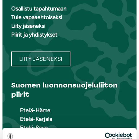
Osallistu tapahtumaan
Tule vapaaehtoiseksi
Liity jäseneksi
Piirit ja yhdistykset
LIITY JÄSENEKSI
Suomen luonnonsuojeluliiton
piirit
Etelä-Häme
Etelä-Karjala
Etelä-Savo
Kainuu