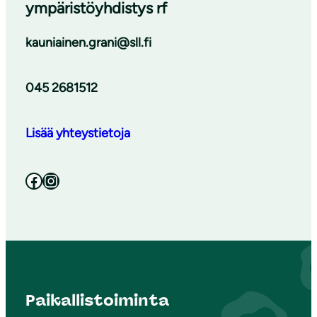
ympäristöyhdistys rf
kauniainen.grani@sll.fi
045 2681512
Lisää yhteystietoja
Facebook
Instagram
Paikallistoiminta