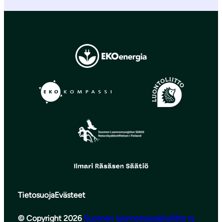
Tietosuoja
Evästeet
© Copyright 2026
Suomen luonnonsuojeluliitto ry