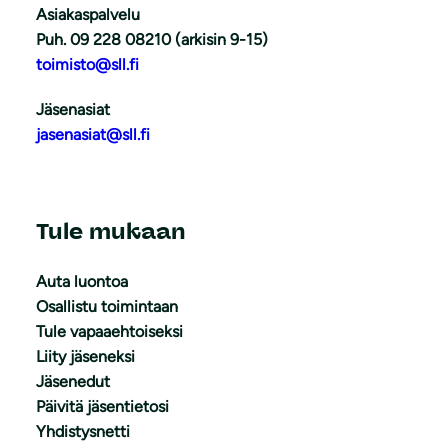
Asiakaspalvelu
Puh. 09 228 08210 (arkisin 9-15)
toimisto@sll.fi
Jäsenasiat
jasenasiat@sll.fi
Tule mukaan
Auta luontoa
Osallistu toimintaan
Tule vapaaehtoiseksi
Liity jäseneksi
Jäsenedut
Päivitä jäsentietosi
Yhdistysnetti