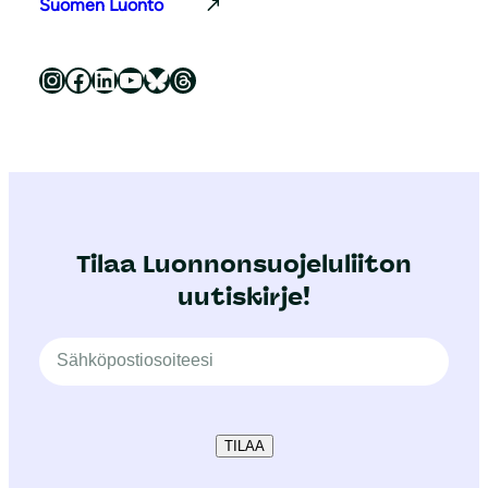
Suomen Luonto
Luonnonsuojeluliitto Instagramissa
Luonnonsuojeluliitto Facebookissa
Luonnonsuojeluliitto LinkedInissä
Luonnonsuojeluliiton YouTube-kanava
Luonnonsuojeluliitto Blueskyssa
Luonnonsuojeluliitto Threadsissa
Tilaa Luonnonsuojeluliiton
uutiskirje!
TILAA