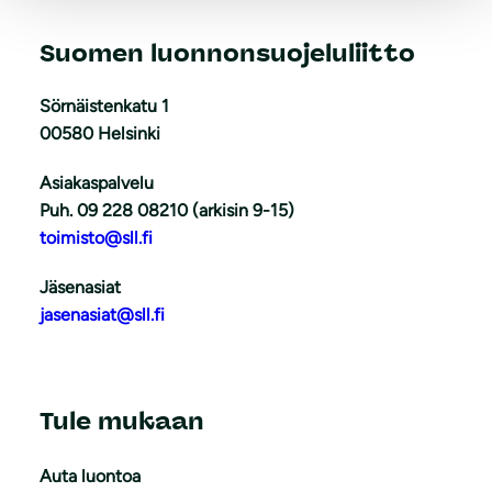
Suomen luonnonsuojeluliitto
Sörnäistenkatu 1
00580 Helsinki
Asiakaspalvelu
Puh. 09 228 08210 (arkisin 9-15)
toimisto@sll.fi
Jäsenasiat
jasenasiat@sll.fi
Tule mukaan
Auta luontoa