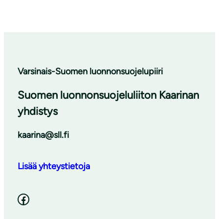
Varsinais-Suomen luonnonsuojelupiiri
Suomen luonnonsuojeluliiton Kaarinan
yhdistys
kaarina@sll.fi
Lisää yhteystietoja
Facebook