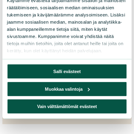
Käytämme evästeitä tarjoamamme sisällön ja mainosten
Varsinais-Suomi
räätälöimiseen, sosiaalisen median ominaisuuksien
tukemiseen ja kävijämäärämme analysoimiseen. Lisäksi
jaamme sosiaalisen median, mainosalan ja analytiikka-
alan kumppaneillemme tietoja siitä, miten käytät
sivustoamme. Kumppanimme voivat yhdistää näitä
tietoja muihin tietoihin, joita olet antanut heille tai joita on
kerätty, kun olet käyttänyt heidän palvelujaan.
Salli evästeet
Muokkaa valintoja
L
iity
Vain välttämättömät evästeet