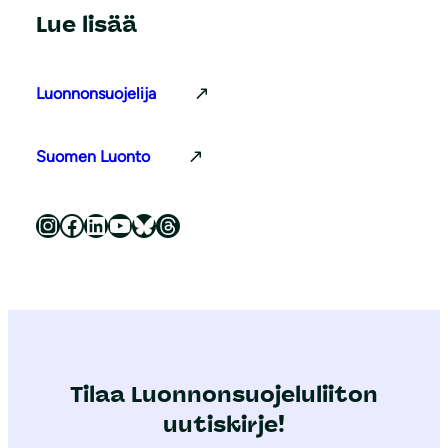
Lue lisää
Luonnonsuojelija
Suomen Luonto
Luonnonsuojeluliitto Instagramissa
Luonnonsuojeluliitto Facebookissa
Luonnonsuojeluliitto LinkedInissä
Luonnonsuojeluliiton YouTube-kanava
Luonnonsuojeluliitto Blueskyssa
Luonnonsuojeluliitto Threadsissa
Tilaa Luonnonsuojeluliiton
uutiskirje!