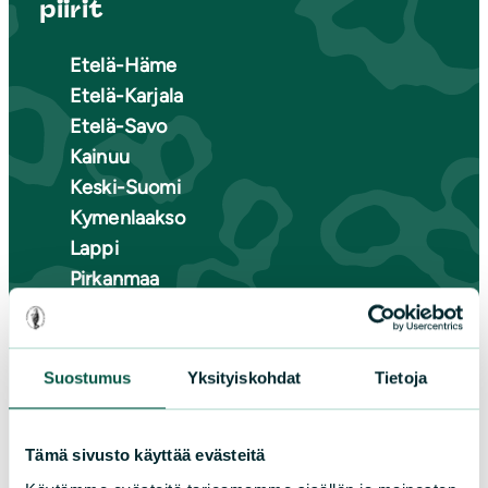
piirit
Etelä-Häme
Etelä-Karjala
Etelä-Savo
Kainuu
Keski-Suomi
Kymenlaakso
Lappi
Pirkanmaa
Pohjanmaa
Pohjois-Karjala
Pohjois-Pohjanmaa
Suostumus
Yksityiskohdat
Tietoja
Pohjois-Savo
Satakunta
Tämä sivusto käyttää evästeitä
Uusimaa