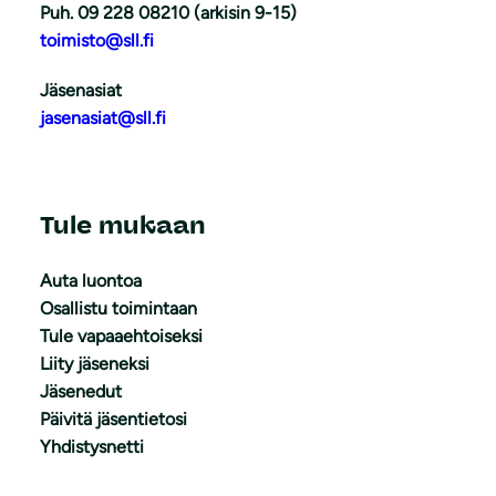
Puh. 09 228 08210 (arkisin 9-15)
toimisto@sll.fi
Jäsenasiat
jasenasiat@sll.fi
Tule mukaan
Auta luontoa
Osallistu toimintaan
Tule vapaaehtoiseksi
Liity jäseneksi
Jäsenedut
Päivitä jäsentietosi
Yhdistysnetti