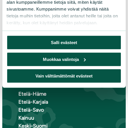
Osallistu tapahtumaan
alan kumppaneillemme tietoja siitä, miten käytät
Tule vapaaehtoiseksi
sivustoamme. Kumppanimme voivat yhdistää näitä
Liity jäseneksi
tietoja muihin tietoihin, joita olet antanut heille tai joita on
kerätty, kun olet käyttänyt heidän palvelujaan.
Piirit ja yhdistykset
Salli evästeet
LIITY JÄSENEKSI
Muokkaa valintoja
Suomen luonnonsuojeluliiton
Vain välttämättömät evästeet
piirit
Etelä-Häme
Etelä-Karjala
Etelä-Savo
Kainuu
Keski-Suomi