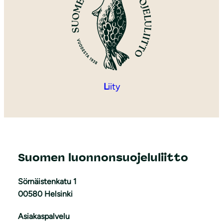
L
iity
Suomen luonnonsuojeluliitto
Sörnäistenkatu 1
00580 Helsinki
Asiakaspalvelu