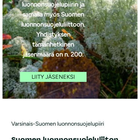
luonnonsuojelupiirin ja
samalla myös Suomen
luonnonsuojeluliittoon.
Yhdistyksen
tämänhetkinen
jäsenmäärä on n. 200.
LIITY JÄSENEKSI
Varsinais-Suomen luonnonsuojelupiiri
Suomen luonnonsuojeluliiton