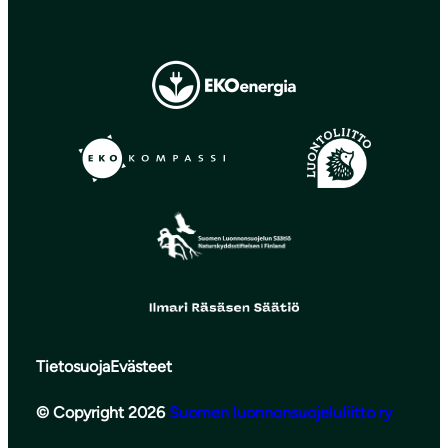
Tietosuoja
Evästeet
© Copyright 2026
Suomen luonnonsuojeluliitto ry