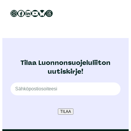
Luonnonsuojeluliitto Instagramissa
Luonnonsuojeluliitto Facebookissa
Luonnonsuojeluliitto LinkedInissä
Luonnonsuojeluliiton YouTube-kanava
Luonnonsuojeluliitto Blueskyssa
Luonnonsuojeluliitto Threadsissa
Tilaa Luonnonsuojeluliiton
uutiskirje!
TILAA