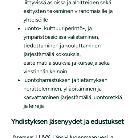
liittyvissä asioissa ja aloitteiden sekä
esitysten tekeminen viranomaisille ja
yhteisöille
luonto-, kulttuuriperintö-, ja
ympäristöasioissa valistaminen,
tiedottaminen ja kouluttaminen
järjestämällä kokouksia,
esitelmätilaisuuksia ja kursseja sekä
viestinnän keinoin
luontoharrastuksen ja tietämyksen
herätteleminen, ylläpitäminen ja
kasvattaminen järjestämällä luontoretkiä
ja leirejä
Yhdistyksen jäsenyydet ja edustukset
Jäsenyys:
LUVY
, Länsi-Uudenmaan vesi ja