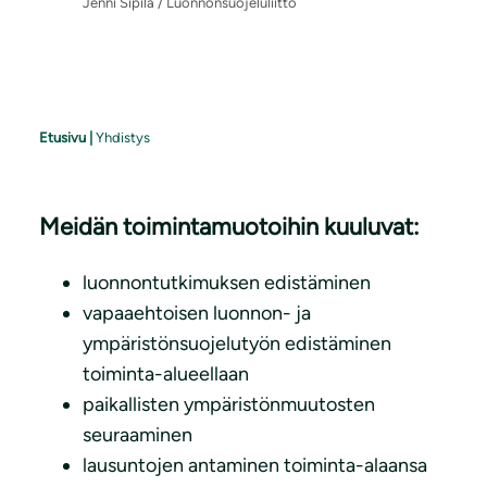
Jenni Sipilä / Luonnonsuojeluliitto
Etusivu
|
Yhdistys
Meidän toimintamuotoihin kuuluvat:
luonnontutkimuksen edistäminen
vapaaehtoisen luonnon- ja
ympäristönsuojelutyön edistäminen
toiminta-alueellaan
paikallisten ympäristönmuutosten
seuraaminen
lausuntojen antaminen toiminta-alaansa