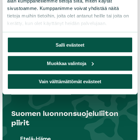
alan kumppaneillemme tietoja siitä, miten käytät
sivustoamme. Kumppanimme voivat yhdistää näitä
tietoja muihin tietoihin, joita olet antanut heille tai joita on
kerätty, kun olet käyttänyt heidän palvelujaan.
Paikallistoiminta
Tule vapaaehtoiseksi
Salli evästeet
Liity jäseneksi
Piirit ja yhdistykset
Muokkaa valintoja
Vain välttämättömät evästeet
LIITY JÄSENEKSI
Suomen luonnonsuojeluliiton
piirit
Etelä-Häme