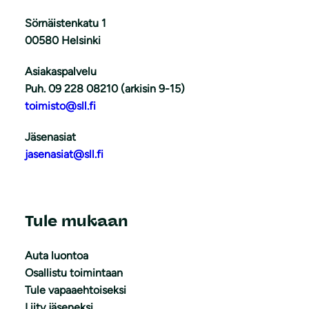
Sörnäistenkatu 1
00580 Helsinki
Asiakaspalvelu
Puh. 09 228 08210 (arkisin 9-15)
toimisto@sll.fi
Jäsenasiat
jasenasiat@sll.fi
Tule mukaan
Auta luontoa
Osallistu toimintaan
Tule vapaaehtoiseksi
Liity jäseneksi