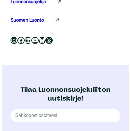
Luonnonsuojelija
Suomen Luonto
Luonnonsuojeluliitto Instagramissa
Luonnonsuojeluliitto Facebookissa
Luonnonsuojeluliitto LinkedInissä
Luonnonsuojeluliiton YouTube-kanava
Luonnonsuojeluliitto Blueskyssa
Luonnonsuojeluliitto Threadsissa
Tilaa Luonnonsuojeluliiton
uutiskirje!