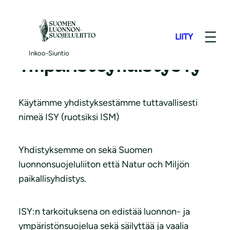
S
i
LIITY
i
Inkoon-Siuntion
r
Inkoo-Siuntio
Ympäristöyhdistys ry
r
y
s
Käytämme yhdistyksestämme tuttavallisesti
i
nimeä ISY (ruotsiksi ISM)
s
ä
Yhdistyksemme on sekä Suomen
l
luonnonsuojeluliiton että Natur och Miljön
t
paikallisyhdistys.
ö
ö
ISY:n tarkoituksena on edistää luonnon- ja
n
ympäristönsuojelua sekä säilyttää ja vaalia