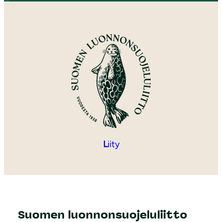
L
iity
Suomen luonnonsuojeluliitto