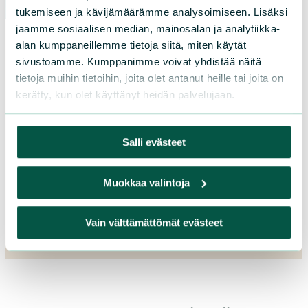
tukemiseen ja kävijämäärämme analysoimiseen. Lisäksi
jaamme sosiaalisen median, mainosalan ja analytiikka-
alan kumppaneillemme tietoja siitä, miten käytät
sivustoamme. Kumppanimme voivat yhdistää näitä
tietoja muihin tietoihin, joita olet antanut heille tai joita on
kerätty, kun olet käyttänyt heidän palvelujaan.
Salli evästeet
Muokkaa valintoja
L
iity
Vain välttämättömät evästeet