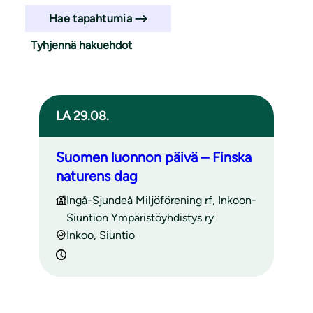
Hae tapahtumia
Tyhjennä hakuehdot
Haun tulokset
LA 29.08.
Suomen luonnon päivä – Finska
naturens dag
Ingå-Sjundeå Miljöförening rf, Inkoon-
Siuntion Ympäristöyhdistys ry
Inkoo, Siuntio