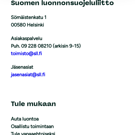
Suomen luonnonsuojeluliitto
Sörnäistenkatu 1
00580 Helsinki
Asiakaspalvelu
Puh. 09 228 08210 (arkisin 9-15)
toimisto@sll.fi
Jäsenasiat
jasenasiat@sll.fi
Tule mukaan
Auta luontoa
Osallistu toimintaan
Tule vapaaehtoiseksi