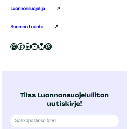
Luonnonsuojelija
Suomen Luonto
Luonnonsuojeluliitto Instagramissa
Luonnonsuojeluliitto Facebookissa
Luonnonsuojeluliitto LinkedInissä
Luonnonsuojeluliiton YouTube-kanava
Luonnonsuojeluliitto Blueskyssa
Luonnonsuojeluliitto Threadsissa
Tilaa Luonnonsuojeluliiton
uutiskirje!