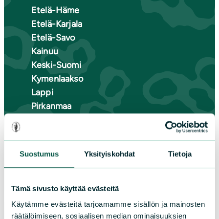
Etelä-Häme
Etelä-Karjala
Etelä-Savo
Kainuu
Keski-Suomi
Kymenlaakso
Lappi
Pirkanmaa
Pohjanmaa
Pohjois-Karjala
Pohjois-Pohjanmaa
Suostumus
Yksityiskohdat
Tietoja
Pohjois-Savo
Satakunta
Uusimaa
Tämä sivusto käyttää evästeitä
Varsinais-Suomi
Käytämme evästeitä tarjoamamme sisällön ja mainosten
räätälöimiseen, sosiaalisen median ominaisuuksien