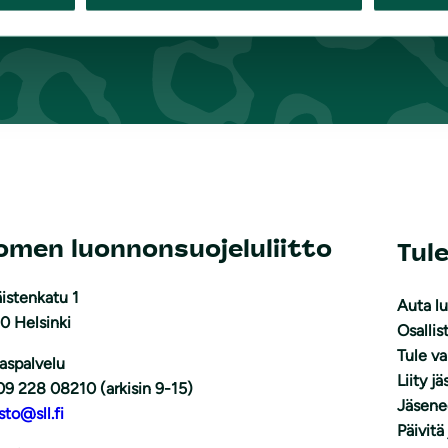
omen luonnonsuojeluliitto
Tul
istenkatu 1
Auta l
0 Helsinki
Osallis
Tule v
aspalvelu
Liity j
09 228 08210 (arkisin 9-15)
Jäsene
sto@sll.fi
Päivitä