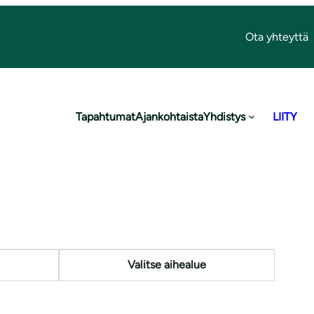
Ota yhteyttä
Tapahtumat
Ajankohtaista
Yhdistys
LIITY