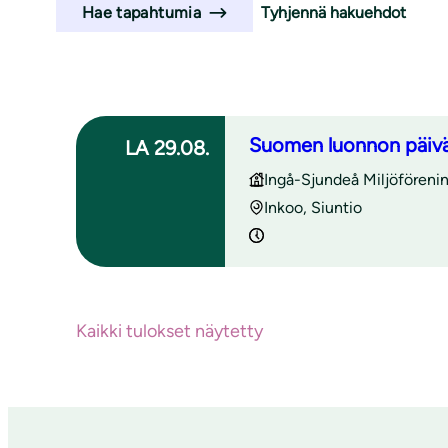
l
Tyhjennä hakuehdot
Hae tapahtumia
i
Haun tulokset
Suomen luonnon päivä
LA 29.08.
Ingå-Sjundeå Miljöförenin
Inkoo, Siuntio
Kaikki tulokset näytetty