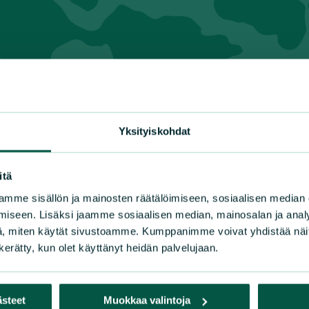
n luonnonsuojeluliiton piirit
lä-Häme
Kymenlaakso
Pohjoi
Yksityiskohdat
lä-Karjala
Lappi
Pohja
lä-Savo
Pirkanmaa
Pohjo
nuu
Pohjanmaa
Satak
itä
ki-Suomi
Pohjois-Karjala
Uusim
mme sisällön ja mainosten räätälöimiseen, sosiaalisen median
Varsi
iseen. Lisäksi jaamme sosiaalisen median, mainosalan ja analy
, miten käytät sivustoamme. Kumppanimme voivat yhdistää näitä t
n kerätty, kun olet käyttänyt heidän palvelujaan.
ästeet
Muokkaa valintoja