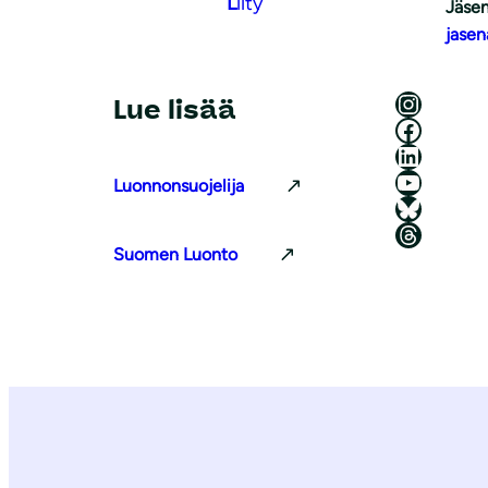
L
iity
Jäsen
jasen
Luonnonsuojeluliitto Instagramissa
Lue lisää
Luonnonsuojeluliitto Facebookissa
Luonnonsuojeluliitto LinkedInissä
Luonnonsuojeluliiton YouTube-kanava
Luonnonsuojelija
Luonnonsuojeluliitto Blueskyssa
Luonnonsuojeluliitto Threadsissa
Suomen Luonto