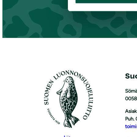
Su
Sörnä
0058
Asiak
Puh. 
toimi