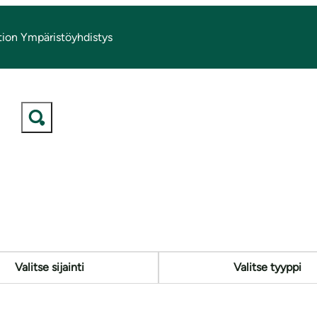
tion Ympäristöyhdistys
Tapahtumakalenteri