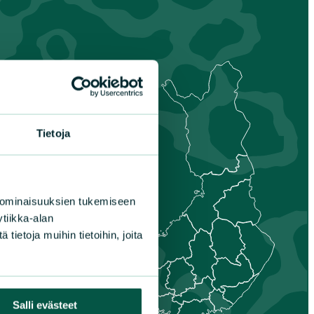
s-
Tietoja
nmaa
is-Savo
unta
aa
 ominaisuuksien tukemiseen
nais-Suomi
tiikka-alan
ietoja muihin tietoihin, joita
Salli evästeet