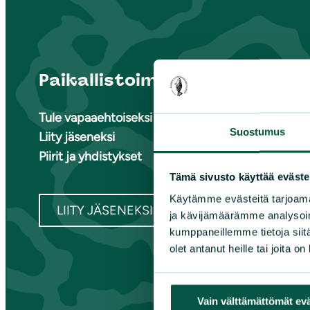
Paikallistoiminta
Suome
Tule vapaaehtoiseksi
Ete
Suostumus
Liity jäseneksi
Ete
Piirit ja yhdistykset
Ete
Kai
Tämä sivusto käyttää eväste
Kes
Käytämme evästeitä tarjoama
LIITY JÄSENEKSI
ja kävijämäärämme analysoim
kumppaneillemme tietoja siitä
olet antanut heille tai joita o
Vain välttämättömät ev