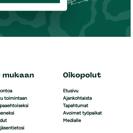
e mukaan
Oikopolut
uontoa
Etusivu
tu toimintaan
Ajankohtaista
apaaehtoiseksi
Tapahtumat
äseneksi
Avoimet työpaikat
dut
Medialle
 jäsentietosi