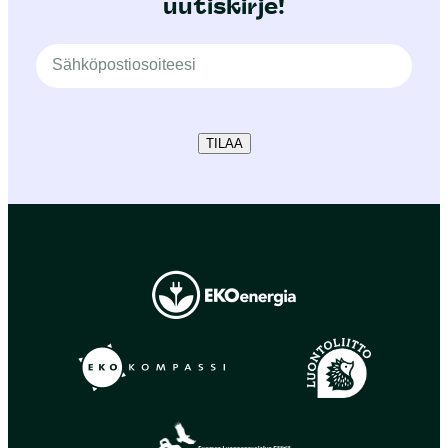
uutiskirje!
TILAA