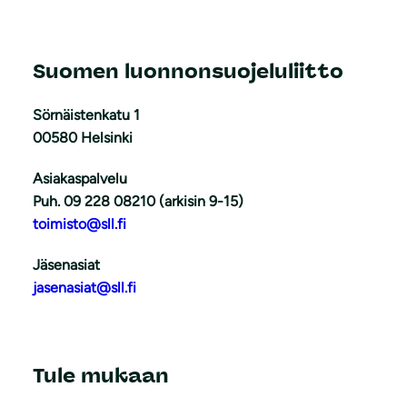
Suomen luonnonsuojeluliitto
Sörnäistenkatu 1
00580 Helsinki
Asiakaspalvelu
Puh. 09 228 08210 (arkisin 9-15)
toimisto@sll.fi
Jäsenasiat
jasenasiat@sll.fi
Tule mukaan