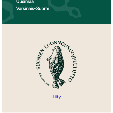
Uusimaa
Varsinais-Suomi
L
iity