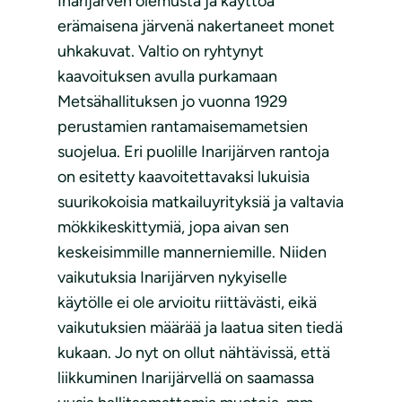
Inarijärven olemusta ja käyttöä
erämaisena järvenä nakertaneet monet
uhkakuvat. Valtio on ryhtynyt
kaavoituksen avulla purkamaan
Metsähallituksen jo vuonna 1929
perustamien rantamaisemametsien
suojelua. Eri puolille Inarijärven rantoja
on esitetty kaavoitettavaksi lukuisia
suurikokoisia matkailuyrityksiä ja valtavia
mökkikeskittymiä, jopa aivan sen
keskeisimmille mannerniemille. Niiden
vaikutuksia Inarijärven nykyiselle
käytölle ei ole arvioitu riittävästi, eikä
vaikutuksien määrää ja laatua siten tiedä
kukaan. Jo nyt on ollut nähtävissä, että
liikkuminen Inarijärvellä on saamassa