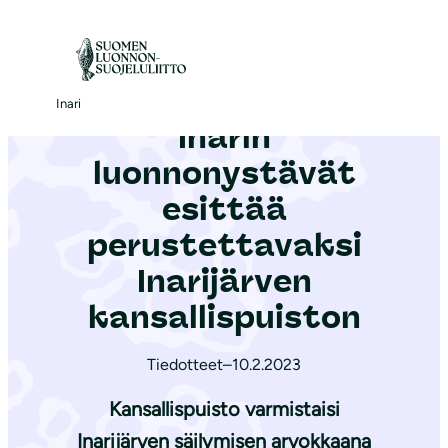
S
i
Etusivu
|
Ajankohtaista
|
Inarin luonnonystävät esittää perustettavaksi Inarijärven kansallispuiston
i
r
Inari
Inarin
r
y
luonnonystävät
s
esittää
i
perustettavaksi
s
ä
Inarijärven
l
kansallispuiston
t
ö
Tiedotteet
–
10.2.2023
ö
Kansallispuisto varmistaisi
n
Inarijärven säilymisen arvokkaana