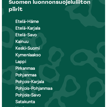
Suomen luonnonsuojeluliiton
piirit
Etelä-Häme
Etelä-Karjala
Etelä-Savo
Kainuu
Keski-Suomi
Kymenlaakso
Lappi
Pirkanmaa
Pohjanmaa
Pohjois-Karjala
Pohjois-Pohjanmaa
Pohjois-Savo
Satakunta