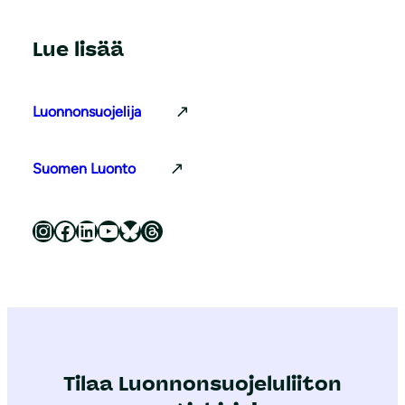
Lue lisää
Luonnonsuojelija
Suomen Luonto
Luonnonsuojeluliitto Instagramissa
Luonnonsuojeluliitto Facebookissa
Luonnonsuojeluliitto LinkedInissä
Luonnonsuojeluliiton YouTube-kanava
Luonnonsuojeluliitto Blueskyssa
Luonnonsuojeluliitto Threadsissa
Tilaa Luonnonsuojeluliiton