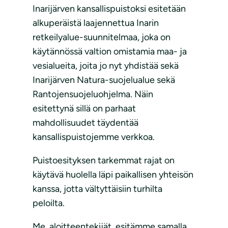
Inarijärven kansallispuistoksi esitetään
alkuperäistä laajennettua Inarin
retkeilyalue-suunnitelmaa, joka on
käytännössä valtion omistamia maa- ja
vesialueita, joita jo nyt yhdistää sekä
Inarijärven Natura-suojelualue sekä
Rantojensuojeluohjelma. Näin
esitettynä sillä on parhaat
mahdollisuudet täydentää
kansallispuistojemme verkkoa.
Puistoesityksen tarkemmat rajat on
käytävä huolella läpi paikallisen yhteisön
kanssa, jotta vältyttäisiin turhilta
peloilta.
Me, aloitteentekijät, esitämme samalla,