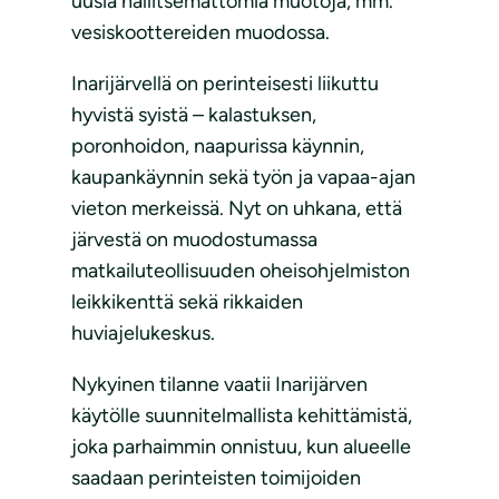
uusia hallitsemattomia muotoja, mm.
vesiskoottereiden muodossa.
Inarijärvellä on perinteisesti liikuttu
hyvistä syistä – kalastuksen,
poronhoidon, naapurissa käynnin,
kaupankäynnin sekä työn ja vapaa-ajan
vieton merkeissä. Nyt on uhkana, että
järvestä on muodostumassa
matkailuteollisuuden oheisohjelmiston
leikkikenttä sekä rikkaiden
huviajelukeskus.
Nykyinen tilanne vaatii Inarijärven
käytölle suunnitelmallista kehittämistä,
joka parhaimmin onnistuu, kun alueelle
saadaan perinteisten toimijoiden