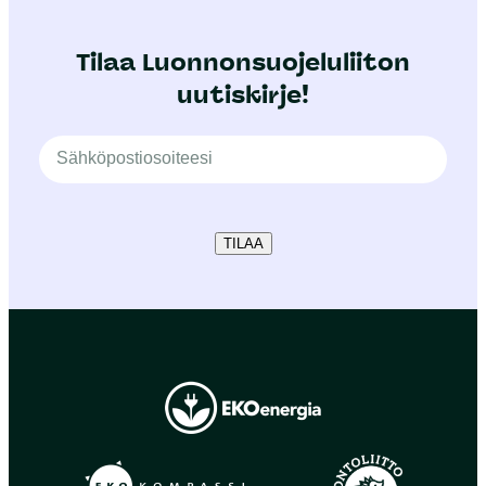
Tilaa Luonnonsuojeluliiton
uutiskirje!
TILAA