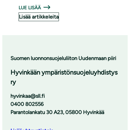
LUE LISÄÄ
Lisää artikkeleita
Suomen luonnonsuojeluliiton Uudenmaan piiri
Hyvinkään ympäristönsuojeluyhdistys
ry
hyvinkaa@sll.fi
0400 802556
Parantolankatu 30 A23, 05800 Hyvinkää