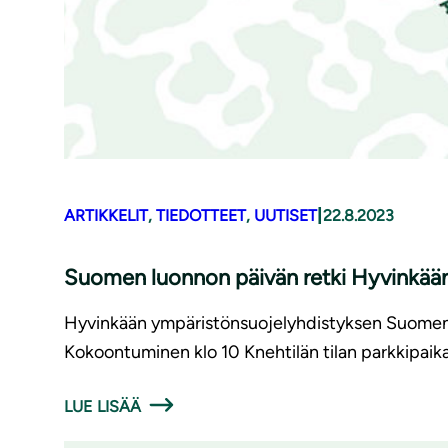
|
ARTIKKELIT
, 
TIEDOTTEET
, 
UUTISET
22.8.2023
Suomen luonnon päivän retki Hyvinkään 
Hyvinkään ympäristönsuojelyhdistyksen Suomen 
Kokoontuminen klo 10 Knehtilän tilan parkkipaika
LUE LISÄÄ