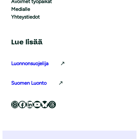
Avoimet työpaikat
Medialle
Yhteystiedot
Lue lisää
Luonnonsuojelija
Suomen Luonto
Luonnonsuojeluliitto Instagramissa
Luonnonsuojeluliitto Facebookissa
Luonnonsuojeluliitto LinkedInissä
Luonnonsuojeluliiton YouTube-kanava
Luonnonsuojeluliitto Blueskyssa
Luonnonsuojeluliitto Threadsissa