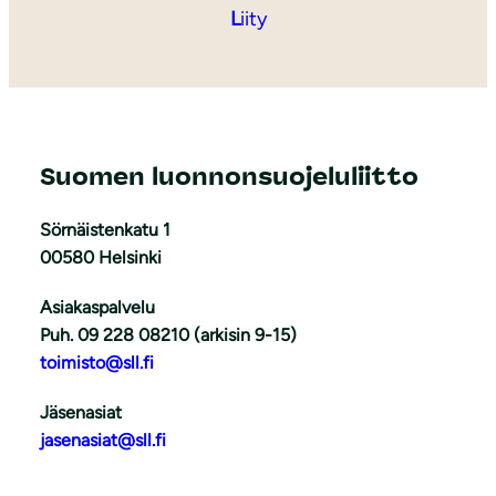
L
iity
Suomen luonnonsuojeluliitto
Sörnäistenkatu 1
00580 Helsinki
Asiakaspalvelu
Puh. 09 228 08210 (arkisin 9-15)
toimisto@sll.fi
Jäsenasiat
jasenasiat@sll.fi