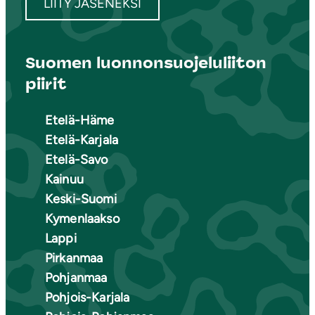
LIITY JÄSENEKSI
Suomen luonnonsuojeluliiton
piirit
Etelä-Häme
Etelä-Karjala
Etelä-Savo
Kainuu
Keski-Suomi
Kymenlaakso
Lappi
Pirkanmaa
Pohjanmaa
Pohjois-Karjala