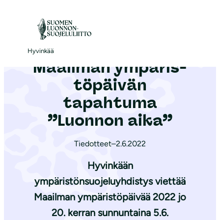
S
i
Etusivu
|
Ajankohtaista
|
Maailman ym­pä­ris­tö­päi­vän tapahtuma ”Luonnon aika”
i
r
Hyvinkää
Maailman ym­pä­ris­
r
y
tö­päi­vän
s
tapahtuma
i
”Luonnon aika”
s
ä
Tiedotteet
–
2.6.2022
l
t
Hyvinkään
ö
ympäristönsuojeluyhdistys viettää
ö
Maailman ympäristöpäivää 2022 jo
n
20. kerran sunnuntaina 5.6.