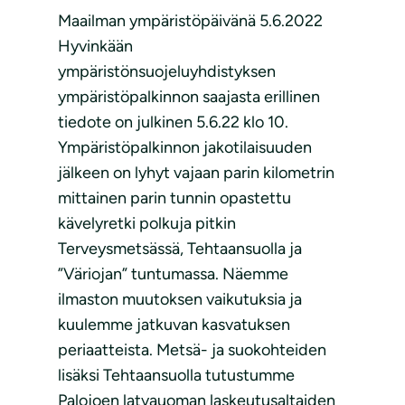
Maailman ympäristöpäivänä 5.6.2022
Hyvinkään
ympäristönsuojeluyhdistyksen
ympäristöpalkinnon saajasta erillinen
tiedote on julkinen 5.6.22 klo 10.
Ympäristöpalkinnon jakotilaisuuden
jälkeen on lyhyt vajaan parin kilometrin
mittainen parin tunnin opastettu
kävelyretki polkuja pitkin
Terveysmetsässä, Tehtaansuolla ja
”Väriojan” tuntumassa. Näemme
ilmaston muutoksen vaikutuksia ja
kuulemme jatkuvan kasvatuksen
periaatteista. Metsä- ja suokohteiden
lisäksi Tehtaansuolla tutustumme
Palojoen latvauoman laskeutusaltaiden