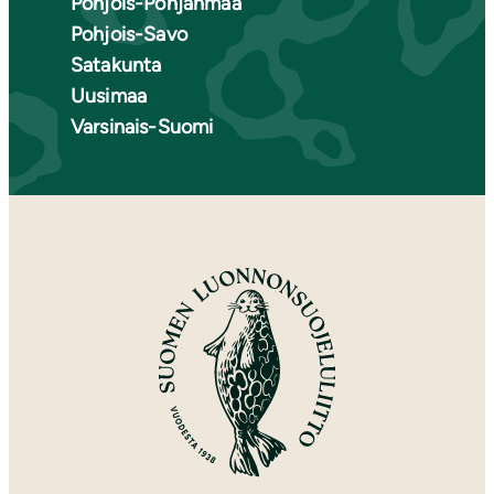
Pohjois-Pohjanmaa
Pohjois-Savo
Satakunta
Uusimaa
Varsinais-Suomi