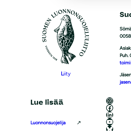
Su
Sörnä
0058
Asiak
Puh. 
toimi
L
iity
Jäsen
jasen
Luonnonsuojeluliitto Instagramissa
Lue lisää
Luonnonsuojeluliitto Facebookissa
Luonnonsuojeluliitto LinkedInissä
Luonnonsuojeluliiton YouTube-kanava
Luonnonsuojelija
Luonnonsuojeluliitto Blueskyssa