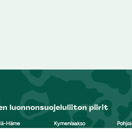
n luonnonsuojeluliiton piirit
lä-Häme
Kymenlaakso
Pohjoi
lä-Karjala
Lappi
Pohja