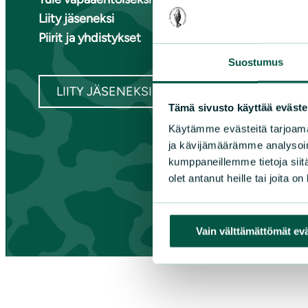
Liity jäseneksi
Ete
Piirit ja yhdistykset
Kai
Kes
Suostumus
LIITY JÄSENEKSI
Tämä sivusto käyttää eväste
Käytämme evästeitä tarjoama
ja kävijämäärämme analysoim
kumppaneillemme tietoja siitä
olet antanut heille tai joita o
Vain välttämättömät ev