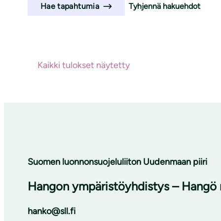
Tyhjennä hakuehdot
Hae tapahtumia
Haun tulokset
Ei hakutuloksia
Kaikki tulokset näytetty
Suomen luonnonsuojeluliiton Uudenmaan piiri
Hangon ympäristöyhdistys – Hangö m
hanko@sll.fi