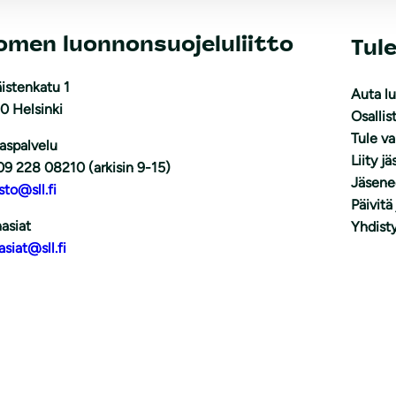
omen luonnonsuojeluliitto
Tul
istenkatu 1
Auta l
0 Helsinki
Osallis
Tule v
aspalvelu
Liity j
09 228 08210 (arkisin 9-15)
Jäsene
sto@sll.fi
Päivitä
asiat
Yhdisty
asiat@sll.fi