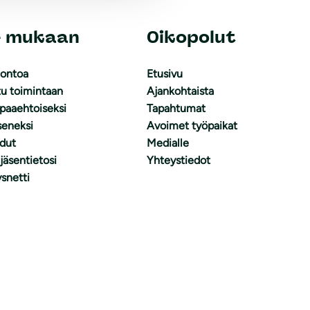
e mukaan
Oikopolut
uontoa
Etusivu
tu toimintaan
Ajankohtaista
apaaehtoiseksi
Tapahtumat
äseneksi
Avoimet työpaikat
dut
Medialle
 jäsentietosi
Yhteystiedot
snetti