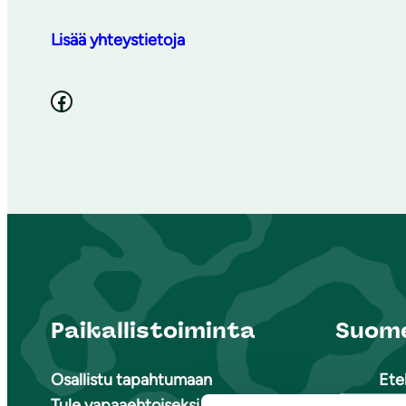
Lisää yhteystietoja
Facebook
Paikallistoiminta
Suome
Osallistu tapahtumaan
Ete
Tule vapaaehtoiseksi
Ete