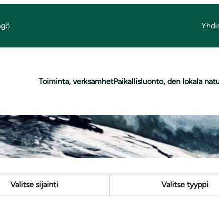
ngö
Yhdi
htumakalenteri
Toiminta, verksamhet
Paikallisluonto, den lokala nat