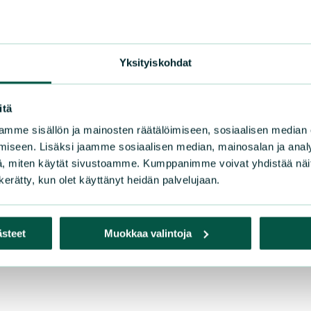
lä-Savo
Pirkanmaa
Pohjo
nuu
Pohjanmaa
Satak
ki-Suomi
Pohjois-Karjala
Uusim
Yksityiskohdat
Varsi
itä
mme sisällön ja mainosten räätälöimiseen, sosiaalisen median
iseen. Lisäksi jaamme sosiaalisen median, mainosalan ja analy
, miten käytät sivustoamme. Kumppanimme voivat yhdistää näitä t
n kerätty, kun olet käyttänyt heidän palvelujaan.
ästeet
Muokkaa valintoja