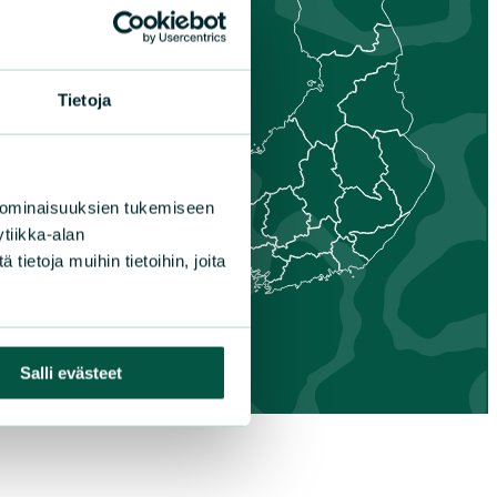
is-Savo
unta
aa
Tietoja
nais-Suomi
 ominaisuuksien tukemiseen
tiikka-alan
ietoja muihin tietoihin, joita
Salli evästeet