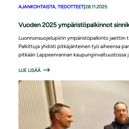
|
AJANKOHTAISTA
, 
TIEDOTTEET
28.11.2025
Vuoden 2025 ympäristöpalkinnot sinnikkä
Luonnonsuojelupiirin ympäristöpalkinto jaettiin tä
Palkittuja yhdisti pitkäjänteinen työ aiheensa p
pitkään Lappeenrannan kaupunginvaltuustossa j
LUE LISÄÄ