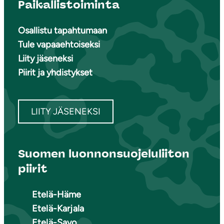
Paikallistoiminta
Osallistu tapahtumaan
Tule vapaaehtoiseksi
Liity jäseneksi
Piirit ja yhdistykset
LIITY JÄSENEKSI
Suomen luonnonsuojeluliiton
piirit
Etelä-Häme
Etelä-Karjala
Etelä-Savo