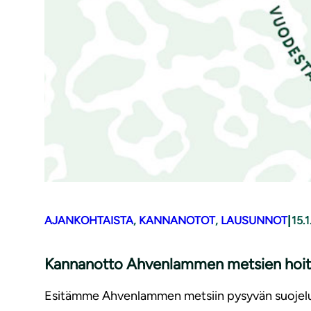
|
AJANKOHTAISTA
, 
KANNANOTOT
, 
LAUSUNNOT
15.
Kannanotto Ahvenlammen metsien hoito
Esitämme Ahvenlammen metsiin pysyvän suojelu- j