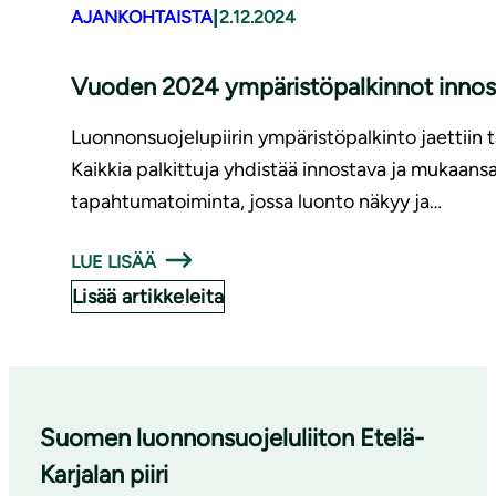
|
AJANKOHTAISTA
2.12.2024
Vuoden 2024 ym­pä­ris­tö­pal­kin­not innost
Luonnonsuojelupiirin ympäristöpalkinto jaettiin t
Kaikkia palkittuja yhdistää innostava ja mukaan
tapahtumatoiminta, jossa luonto näkyy ja…
LUE LISÄÄ
Lisää artikkeleita
Suomen luonnonsuojeluliiton Etelä-
Karjalan piiri