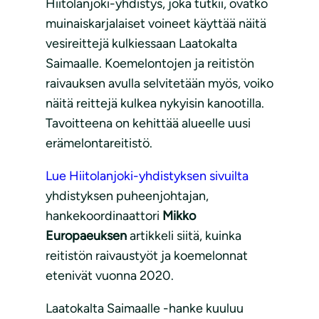
Hiitolanjoki-yhdistys, joka tutkii, ovatko
muinaiskarjalaiset voineet käyttää näitä
vesireittejä kulkiessaan Laatokalta
Saimaalle. Koemelontojen ja reitistön
raivauksen avulla selvitetään myös, voiko
näitä reittejä kulkea nykyisin kanootilla.
Tavoitteena on kehittää alueelle uusi
erämelontareitistö.
Lue Hiitolanjoki-yhdistyksen sivuilta
yhdistyksen puheenjohtajan,
hankekoordinaattori
Mikko
Europaeuksen
artikkeli siitä, kuinka
reitistön raivaustyöt ja koemelonnat
etenivät vuonna 2020.
Laatokalta Saimaalle -hanke kuuluu