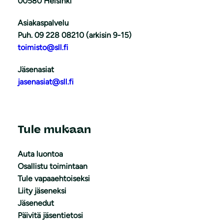
00580 Helsinki
Asiakaspalvelu
Puh. 09 228 08210 (arkisin 9-15)
toimisto@sll.fi
Jäsenasiat
jasenasiat@sll.fi
Tule mukaan
Auta luontoa
Osallistu toimintaan
Tule vapaaehtoiseksi
Liity jäseneksi
Jäsenedut
Päivitä jäsentietosi