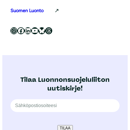
Suomen Luonto
Luonnonsuojeluliitto Instagramissa
Luonnonsuojeluliitto Facebookissa
Luonnonsuojeluliitto LinkedInissä
Luonnonsuojeluliiton YouTube-kanava
Luonnonsuojeluliitto Blueskyssa
Luonnonsuojeluliitto Threadsissa
Tilaa Luonnonsuojeluliiton
uutiskirje!
TILAA