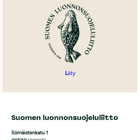
L
iity
Suomen luonnonsuojeluliitto
Sörnäistenkatu 1