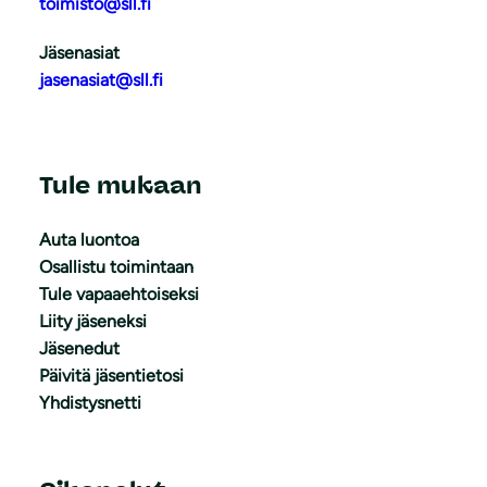
toimisto@sll.fi
Jäsenasiat
jasenasiat@sll.fi
Tule mukaan
Auta luontoa
Osallistu toimintaan
Tule vapaaehtoiseksi
Liity jäseneksi
Jäsenedut
Päivitä jäsentietosi
Yhdistysnetti