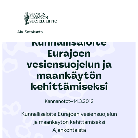
S
i
Etusivu
|
Ajankohtaista
|
Kunnallisaloite Eurajoen vesiensuojelun ja maankäytön kehittämiseksi
i
r
Ala-Satakunta
Kunnallisaloite
r
y
Eurajoen
s
vesiensuojelun ja
i
maankäytön
s
ä
kehittämiseksi
l
t
Kannanotot
–
14.3.2012
ö
Kunnallisaloite Eurajoen vesiensuojelun
ö
ja maankayton kehittamiseksi
n
Ajankohtaista