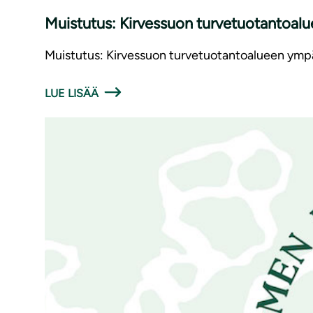
Muistutus: Kirvessuon tur­ve­tuo­tan­toa­lu­e
Muistutus: Kirvessuon turvetuotantoalueen ympär
LUE LISÄÄ