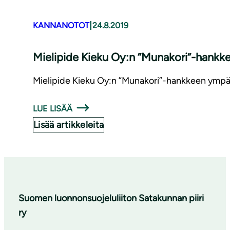
|
KANNANOTOT
24.8.2019
Mielipide Kieku Oy:n ”Munakori”-hankkeen ym­
Mielipide Kieku Oy:n ”Munakori”-hankkeen ympär
LUE LISÄÄ
Lisää artikkeleita
Suomen luonnonsuojeluliiton Satakunnan piiri
ry