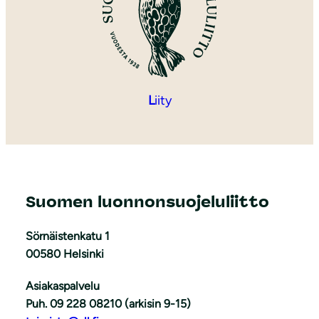
L
iity
Suomen luonnonsuojeluliitto
Sörnäistenkatu 1
00580 Helsinki
Asiakaspalvelu
Puh. 09 228 08210 (arkisin 9-15)