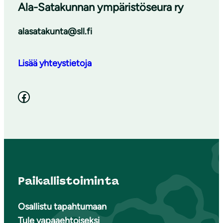
Ala-Satakunnan ympäristöseura ry
alasatakunta@sll.fi
Lisää yhteystietoja
Facebook
Paikallistoiminta
Osallistu tapahtumaan
Tule vapaaehtoiseksi