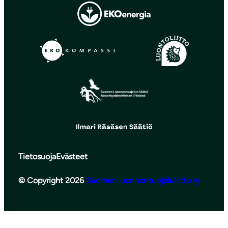
Tietosuoja
Evästeet
© Copyright 2026
Suomen luonnonsuojeluliitto ry