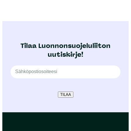
Tilaa Luonnonsuojeluliiton
uutiskirje!
TILAA