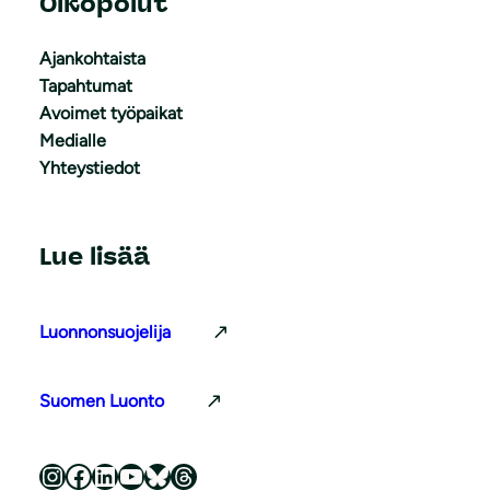
Oikopolut
Ajankohtaista
Tapahtumat
Avoimet työpaikat
Medialle
Yhteystiedot
Lue lisää
Luonnonsuojelija
Suomen Luonto
Luonnonsuojeluliitto Instagramissa
Luonnonsuojeluliitto Facebookissa
Luonnonsuojeluliitto LinkedInissä
Luonnonsuojeluliiton YouTube-kanava
Luonnonsuojeluliitto Blueskyssa
Luonnonsuojeluliitto Threadsissa