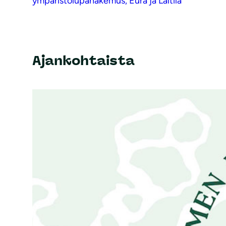
ympäristölupahakemus, Eura ja Laitila
Ajankohtaista