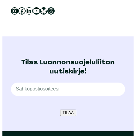
Luonnonsuojeluliitto Instagramissa
Luonnonsuojeluliitto Facebookissa
Luonnonsuojeluliitto LinkedInissä
Luonnonsuojeluliiton YouTube-kanava
Luonnonsuojeluliitto Blueskyssa
Luonnonsuojeluliitto Threadsissa
Tilaa Luonnonsuojeluliiton
uutiskirje!
TILAA