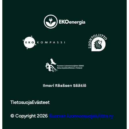
Tietosuoja
Evästeet
© Copyright 2026
Suomen luonnonsuojeluliitto ry