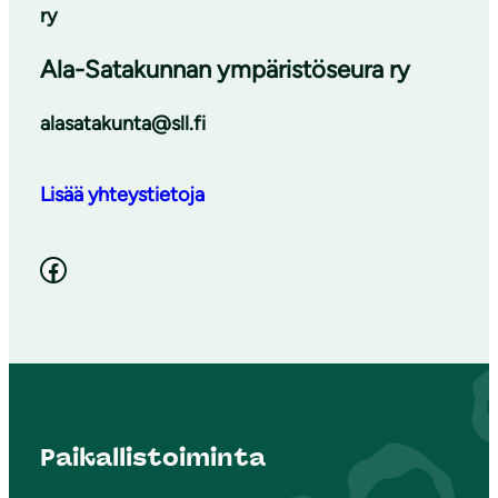
ry
Ala-Satakunnan ympäristöseura ry
alasatakunta@sll.fi
Lisää yhteystietoja
Facebook
Paikallistoiminta