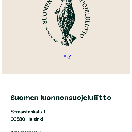
L
iity
Suomen luonnonsuojeluliitto
Sörnäistenkatu 1
00580 Helsinki