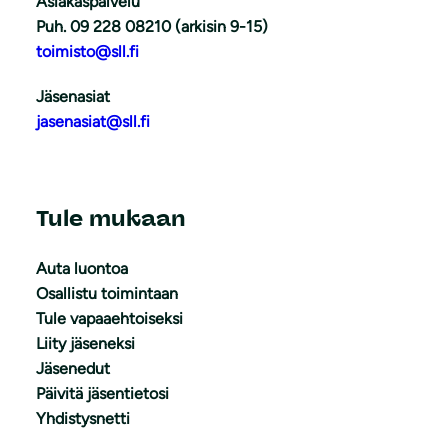
Asiakaspalvelu
Puh. 09 228 08210 (arkisin 9-15)
toimisto@sll.fi
Jäsenasiat
jasenasiat@sll.fi
Tule mukaan
Auta luontoa
Osallistu toimintaan
Tule vapaaehtoiseksi
Liity jäseneksi
Jäsenedut
Päivitä jäsentietosi
Yhdistysnetti